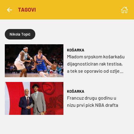
TAGOVI
Nikola Topić
KOŠARKA
Mladom srpskom košarkašu
dijagnosticiran rak testisa,
a tek se oporavio od ozljede
ligamenata
KOŠARKA
Francuz drugu godinu u
nizu prvi pick NBA drafta