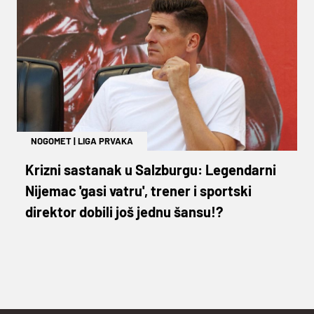
NOGOMET
|
LIGA PRVAKA
Krizni sastanak u Salzburgu: Legendarni
Nijemac 'gasi vatru', trener i sportski
direktor dobili još jednu šansu!?