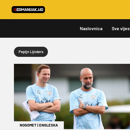
Naslovnica
Sve vijes
Pepijn Lijnders
NOGOMET
|
ENGLESKA