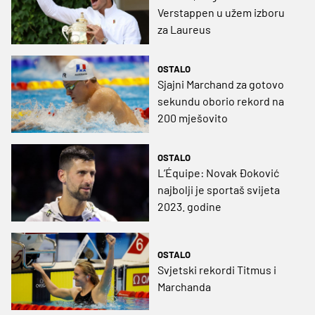
Verstappen u užem izboru
za Laureus
OSTALO
Sjajni Marchand za gotovo
sekundu oborio rekord na
200 mješovito
OSTALO
L’Équipe: Novak Đoković
najbolji je sportaš svijeta
2023. godine
OSTALO
Svjetski rekordi Titmus i
Marchanda