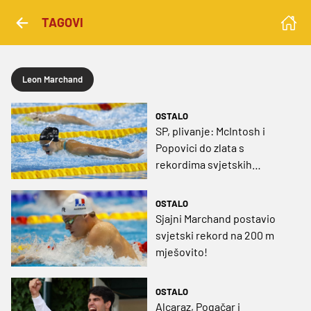
TAGOVI
Leon Marchand
OSTALO
SP, plivanje: McIntosh i
Popovici do zlata s
rekordima svjetskih
prvenstava
OSTALO
Sjajni Marchand postavio
svjetski rekord na 200 m
mješovito!
OSTALO
Alcaraz, Pogačar i