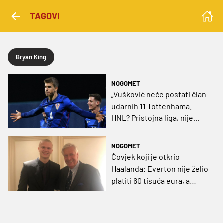
TAGOVI
Bryan King
NOGOMET
„Vušković neće postati član
udarnih 11 Tottenhama.
HNL? Pristojna liga, nije
loša…“
NOGOMET
Čovjek koji je otkrio
Haalanda: Everton nije želio
platiti 60 tisuća eura, a
Unitedu je pobjegao iz
bizarnog razloga!