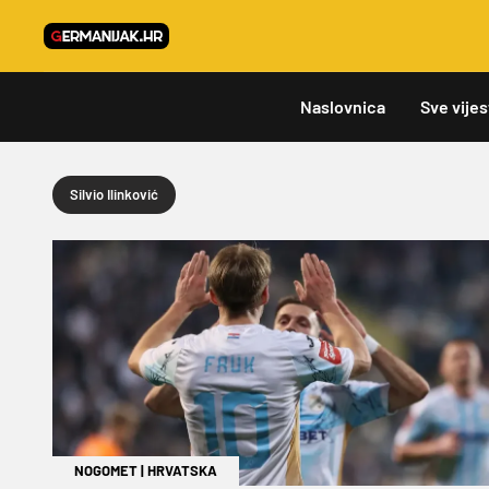
Naslovnica
Sve vijes
Silvio Ilinković
NOGOMET
|
HRVATSKA