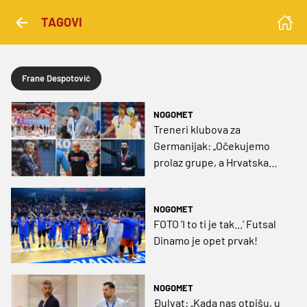
TAGOVI
Frane Despotović
NOGOMET
Treneri klubova za
Germanijak: „Očekujemo
prolaz grupe, a Hrvatska
može biti dark horse
turnira“
NOGOMET
FOTO 'I to ti je tak...' Futsal
Dinamo je opet prvak!
NOGOMET
Đulvat: „Kada nas otpišu, u