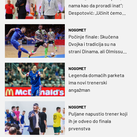
nama kao da proradi inat“;
Despotović: „Učinit ćemo
sve da Dinamu pokvarimo
feštu“
NOGOMET
Počinje finale: Skučena
Dvojka i tradicija su na
strani Dinama, ali Olmissum
ima iskustvo igranja ovakvih
utakmica
NOGOMET
Legenda domaćih parketa
ima novi trenerski
angažman
NOGOMET
Puljane napustio trener koji
ih je odveo do finala
prvenstva