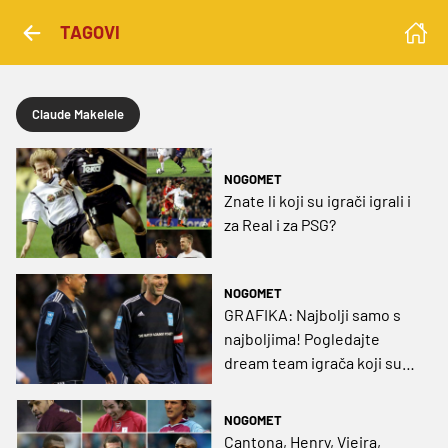
TAGOVI
Claude Makelele
NOGOMET
Znate li koji su igrači igrali i
za Real i za PSG?
NOGOMET
GRAFIKA: Najbolji samo s
najboljima! Pogledajte
dream team igrača koji su
igrali s "pravim" Ronaldom
NOGOMET
Cantona, Henry, Vieira,