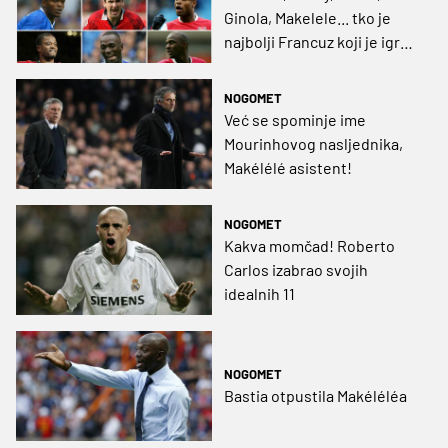
Ginola, Makelele... tko je
najbolji Francuz koji je igrao
u Premiershipu?
NOGOMET
Već se spominje ime
Mourinhovog nasljednika,
Makélélé asistent!
NOGOMET
Kakva momčad! Roberto
Carlos izabrao svojih
idealnih 11
NOGOMET
Bastia otpustila Makéléléa