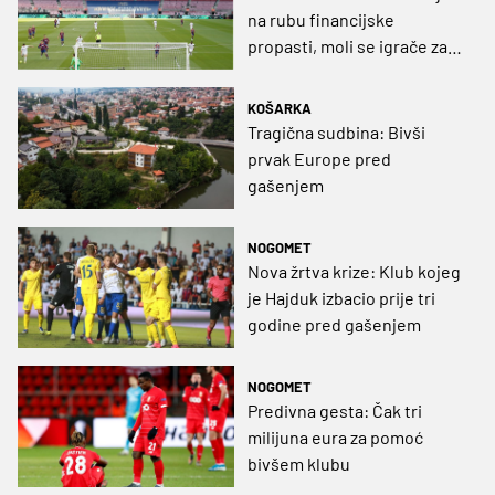
na rubu financijske
propasti, moli se igrače za
smanjenje plaća
KOŠARKA
Tragična sudbina: Bivši
prvak Europe pred
gašenjem
NOGOMET
Nova žrtva krize: Klub kojeg
je Hajduk izbacio prije tri
godine pred gašenjem
NOGOMET
Predivna gesta: Čak tri
milijuna eura za pomoć
bivšem klubu