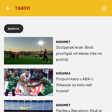
TAGOVI
bankrot
NOGOMET
Sicilijanski krah: Bivši
prvoligaš od danas više ne
postoji
KOŠARKA
Potpuni kaos u ABA-i:
Otkazuje se kolo radi
hotela?
NOGOMET
Panika u Barceloni: Klub je