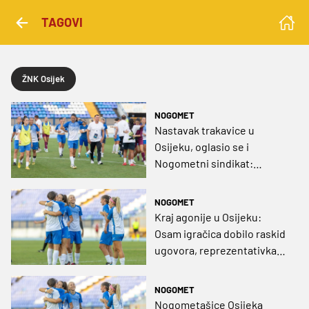
TAGOVI
ŽNK Osijek
NOGOMET
Nastavak trakavice u
Osijeku, oglasio se i
Nogometni sindikat:
"Sramotan potez kluba"
NOGOMET
Kraj agonije u Osijeku:
Osam igračica dobilo raskid
ugovora, reprezentativka
vraćena u ekipu
NOGOMET
Nogometašice Osijeka