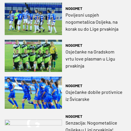
NOGOMET
Povijesni uspjeh
nogometašica Osijeka, na
korak su do Lige prvakinja
NOGOMET
Osječanke na Gradskom
vrtu love plasman u Ligu
prvakinja
NOGOMET
Osječanke dobile protivnice
iz Švicarske
NOGOMET
Senzacija: Nogometašice
Osijeka u Ligi prvakinja!