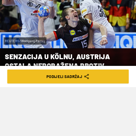
REUTERS/Wolfgang Rattay
SENZACIJA U KÖLNU, AUSTRIJA
OSTALA NEPORAŽENA PROTIV
NJEMAČKE
PODIJELI SADRŽAJ
VRIJEME ČITANJA: 4MIN | NED. 21.01.24. | 08:00