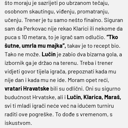
što moraju je sazrijeti po ubrzanom tečaju,
osobnom skautingu, viđenju, promatranju,
učenju. Trener je tu samo nešto finalno. Siguran
sam da Perkovac nije rekao Klarici ili nekome da
puca s 10 metara, to je igrač sam odlučio.
“Tko
šutne, umrla mu majka”,
takav je to recept bio.
Tako ne može.
Lučin
je zabio dva bizarna gola, a
izbornik ga je držao na terenu. Treba i trener
vidjeti govor tijela igrača, prepoznati kada mu
nije dan i kada mu ne ide. Moram opet reći,
vratari Hravatske
bili su odlični. Oni su sigurno
budućnost Hrvatske, ali i
Lučin, Klarica, Maraš,
svi ti mladi igrači neće već na idućem turniru
raditi ove pogreške. To dođe s vremenom, s
iskustvom.