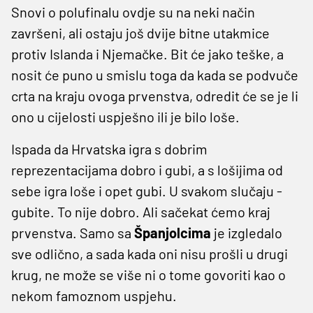
Snovi o polufinalu ovdje su na neki način
završeni, ali ostaju još dvije bitne utakmice
protiv Islanda i Njemačke. Bit će jako teške, a
nosit će puno u smislu toga da kada se podvuče
crta na kraju ovoga prvenstva, odredit će se je li
ono u cijelosti uspješno ili je bilo loše.
Ispada da Hrvatska igra s dobrim
reprezentacijama dobro i gubi, a s lošijima od
sebe igra loše i opet gubi. U svakom slučaju -
gubite. To nije dobro. Ali sačekat ćemo kraj
prvenstva. Samo sa
Španjolcima
je izgledalo
sve odlično, a sada kada oni nisu prošli u drugi
krug, ne može se više ni o tome govoriti kao o
nekom famoznom uspjehu.