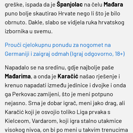
greške, ispada da je
Španjolac
na čelu
Mađara
puno bolje skautirao Hrvate nego li što je bilo
obrnuto. Dakle, slabo se vidjela ruka hrvatskog
izbornika u svemu.
Prouči cjelokupnu ponudu za nogomet na
Germaniji i zaigraj odmah (Igraj odgovorno, 18+)
Napadalo se na sredinu, gdje najbolje paše
Mađarima
, a onda je
Karačić
našao rješenje i
krenuo napadati između jedinice i dvojke i onda
ga Perkovac zamijeni, što je meni potpuno
nejasno. Srna je dobar igrač, meni jako drag, ali
Karačić koji je osvojio toliko Liga prvaka s
Kielceom, Vardarom, koji igra stalno utakmice
visokog nivoa, on bi po meni u takvim trenucima