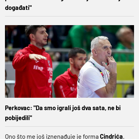
događati"
Perkovac: "Da smo igrali još dva sata, ne bi
pobijedili"
Ono što me još iznenađuje je forma
Cindrića
.