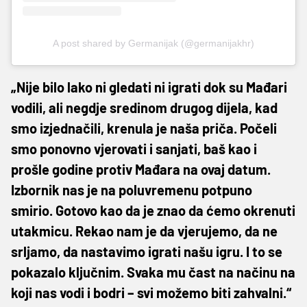
A post shared by Germanijak (@germanijakhr)
„Nije bilo lako ni gledati ni igrati dok su Mađari
vodili, ali negdje sredinom drugog dijela, kad
smo izjednačili, krenula je naša priča. Počeli
smo ponovno vjerovati i sanjati, baš kao i
prošle godine protiv Mađara na ovaj datum.
Izbornik nas je na poluvremenu potpuno
smirio. Gotovo kao da je znao da ćemo okrenuti
utakmicu. Rekao nam je da vjerujemo, da ne
srljamo, da nastavimo igrati našu igru. I to se
pokazalo ključnim. Svaka mu čast na načinu na
koji nas vodi i bodri – svi možemo biti zahvalni.“