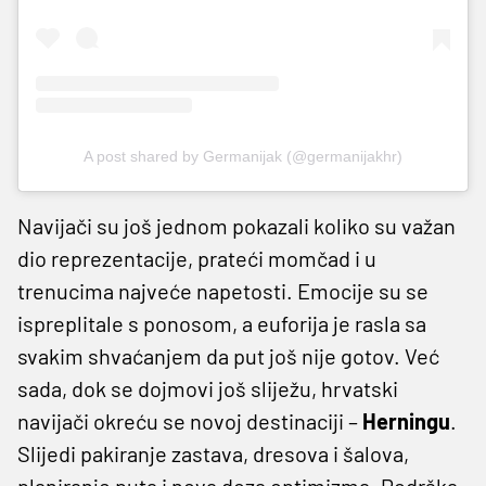
A post shared by Germanijak (@germanijakhr)
Navijači su još jednom pokazali koliko su važan
dio reprezentacije, prateći momčad i u
trenucima najveće napetosti. Emocije su se
ispreplitale s ponosom, a euforija je rasla sa
svakim shvaćanjem da put još nije gotov. Već
sada, dok se dojmovi još sliježu, hrvatski
navijači okreću se novoj destinaciji –
Herningu
.
Slijedi pakiranje zastava, dresova i šalova,