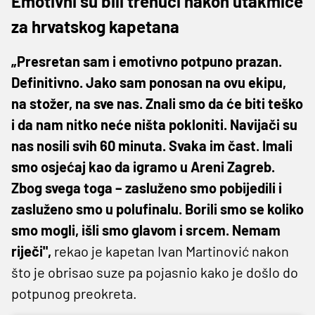
Emotivni su bili trenuci nakon utakmice
za hrvatskog kapetana
„Presretan sam i emotivno potpuno prazan.
Definitivno. Jako sam ponosan na ovu ekipu,
na stožer, na sve nas. Znali smo da će biti teško
i da nam nitko neće ništa pokloniti. Navijači su
nas nosili svih 60 minuta. Svaka im čast. Imali
smo osjećaj kao da igramo u Areni Zagreb.
Zbog svega toga – zasluženo smo pobijedili i
zasluženo smo u polufinalu. Borili smo se koliko
smo mogli, išli smo glavom i srcem. Nemam
riječi",
rekao je kapetan Ivan Martinović nakon
što je obrisao suze pa pojasnio kako je došlo do
potpunog preokreta.