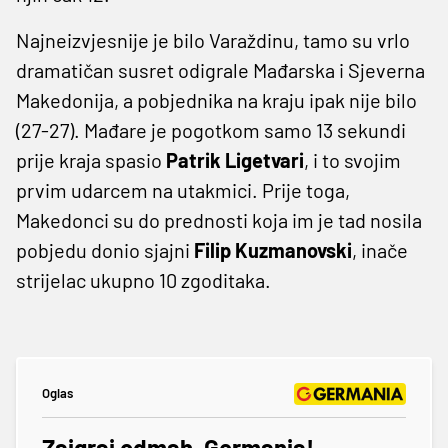
Najneizvjesnije je bilo Varaždinu, tamo su vrlo
dramatičan susret odigrale Mađarska i Sjeverna
Makedonija, a pobjednika na kraju ipak nije bilo
(27-27). Mađare je pogotkom samo 13 sekundi
prije kraja spasio
Patrik Ligetvari
, i to svojim
prvim udarcem na utakmici. Prije toga,
Makedonci su do prednosti koja im je tad nosila
pobjedu donio sjajni
Filip Kuzmanovski
, inače
strijelac ukupno 10 zgoditaka.
Oglas
Zaigraj odmah, Germania!