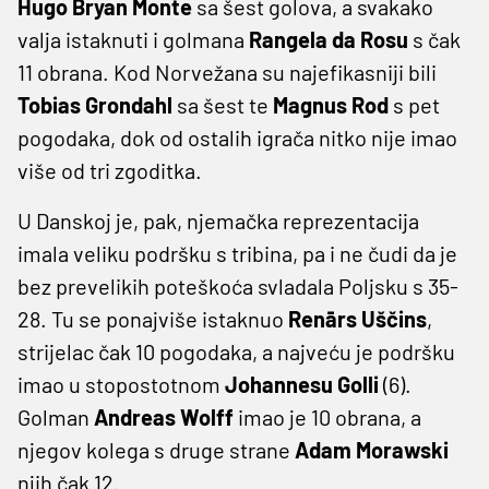
Hugo Bryan Monte
sa šest golova, a svakako
valja istaknuti i golmana
Rangela da Rosu
s čak
11 obrana. Kod Norvežana su najefikasniji bili
Tobias Grondahl
sa šest te
Magnus Rod
s pet
pogodaka, dok od ostalih igrača nitko nije imao
više od tri zgoditka.
U Danskoj je, pak, njemačka reprezentacija
imala veliku podršku s tribina, pa i ne čudi da je
bez prevelikih poteškoća svladala Poljsku s 35-
28. Tu se ponajviše istaknuo
Renārs Uščins
,
strijelac čak 10 pogodaka, a najveću je podršku
imao u stopostotnom
Johannesu Golli
(6).
Golman
Andreas Wolff
imao je 10 obrana, a
njegov kolega s druge strane
Adam Morawski
njih čak 12.