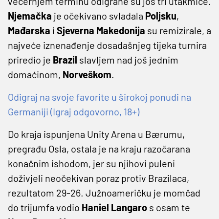
večernjem terminu odigrane su još tri utakmice.
Njemačka
je očekivano svladala
Poljsku
,
Mađarska
i
Sjeverna Makedonija
su remizirale, a
najveće iznenađenje dosadašnjeg tijeka turnira
priredio je
Brazil
slavljem nad još jednim
domaćinom,
Norveškom
.
Odigraj na svoje favorite u širokoj ponudi na
Germaniji (Igraj odgovorno, 18+)
Do kraja ispunjena Unity Arena u Bærumu,
pregrađu Osla, ostala je na kraju razočarana
konačnim ishodom, jer su njihovi puleni
doživjeli neočekivan poraz protiv Brazilaca,
rezultatom 29-26. Južnoameričku je momčad
do trijumfa vodio
Haniel Langaro
s osam te