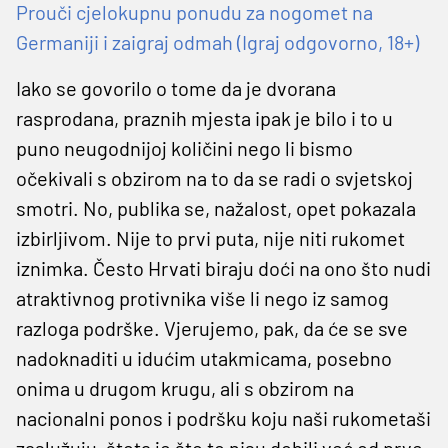
Prouči cjelokupnu ponudu za nogomet na
Germaniji i zaigraj odmah (Igraj odgovorno, 18+)
Iako se govorilo o tome da je dvorana
rasprodana, praznih mjesta ipak je bilo i to u
puno neugodnijoj količini nego li bismo
očekivali s obzirom na to da se radi o svjetskoj
smotri. No, publika se, nažalost, opet pokazala
izbirljivom. Nije to prvi puta, nije niti rukomet
iznimka. Često Hrvati biraju doći na ono što nudi
atraktivnog protivnika više li nego iz samog
razloga podrške. Vjerujemo, pak, da će se sve
nadoknaditi u idućim utakmicama, posebno
onima u drugom krugu, ali s obzirom na
nacionalni ponos i podršku koju naši rukometaši
zaslužuju, šteta je što to nisu dobili već od prve