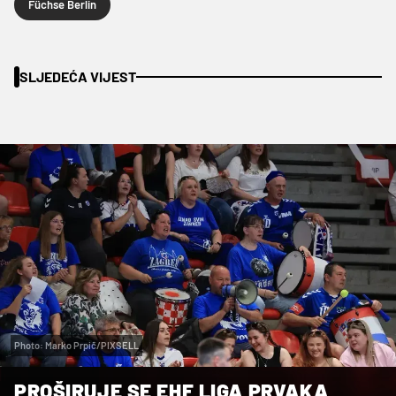
Füchse Berlin
SLJEDEĆA VIJEST
Photo: Marko Prpič/PIXSELL
PROŠIRUJE SE EHF LIGA PRVAKA,