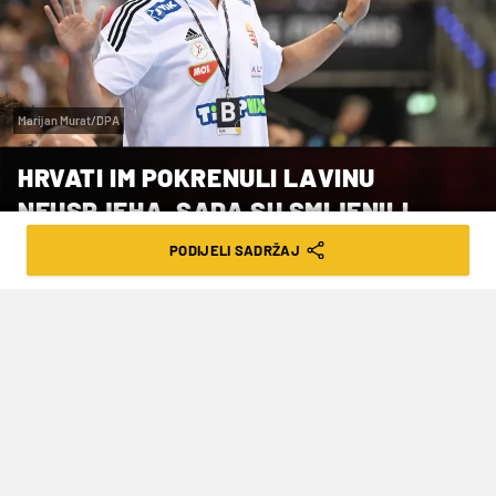
Marijan Murat/DPA
HRVATI IM POKRENULI LAVINU
NEUSPJEHA, SADA SU SMIJENILI
IZBORNIKA
PODIJELI SADRŽAJ
VRIJEME ČITANJA: 3MIN | ČET. 18.06.26. | 16:50
Propuištanje svjetske smotre