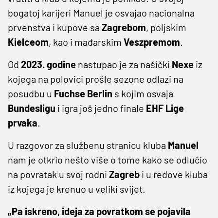
bogatoj karijeri Manuel je osvajao nacionalna
prvenstva i kupove sa
Zagrebom
, poljskim
Kielceom
, kao i mađarskim
Veszpremom
.
Od
2023. godine
nastupao je za našički
Nexe
iz
kojega na polovici prošle sezone odlazi na
posudbu u
Fuchse Berlin
s kojim osvaja
Bundesligu
i igra još jedno finale
EHF Lige
prvaka
.
U razgovor za službenu stranicu kluba
Manuel
nam je otkrio nešto više o tome kako se odlučio
na povratak u svoj rodni
Zagreb
i u redove kluba
iz kojega je krenuo u veliki svijet.
„Pa iskreno, ideja za povratkom se pojavila