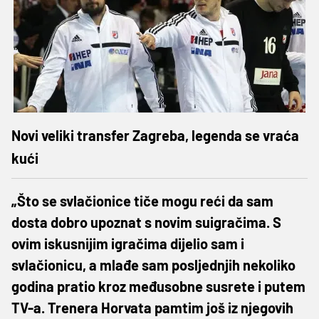
Novi veliki transfer Zagreba, legenda se vraća
kući
„Što se svlačionice tiče mogu reći da sam
dosta dobro upoznat s novim suigračima. S
ovim iskusnijim igračima dijelio sam i
svlačionicu, a mlađe sam posljednjih nekoliko
godina pratio kroz međusobne susrete i putem
TV-a. Trenera Horvata pamtim još iz njegovih