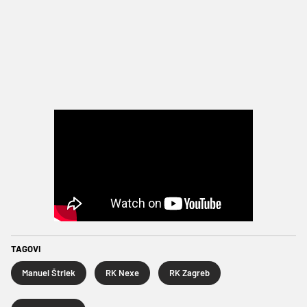
TAGOVI
Manuel Štrlek
RK Nexe
RK Zagreb