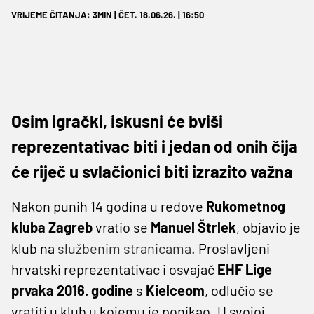
VRIJEME ČITANJA: 3MIN | ČET. 18.06.26. | 16:50
Osim igrački, iskusni će bviši
reprezentativac biti i jedan od onih čija
će riječ u svlačionici biti izrazito važna
Nakon punih 14 godina u redove
Rukometnog
kluba Zagreb
vratio se
Manuel Štrlek
, objavio je
klub na
službenim stranicama
. Proslavljeni
hrvatski reprezentativac i osvajač
EHF Lige
prvaka 2016. godine
s
Kielceom
, odlučio se
vratiti u klub u kojemu je ponikao. U svojoj