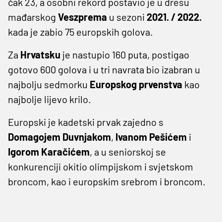
čak 23, a osobni rekord postavio je u dresu
mađarskog
Veszprema
u sezoni
2021. / 2022.
kada je zabio 75 europskih golova.
Za
Hrvatsku
je nastupio 160 puta, postigao
gotovo 600 golova i u tri navrata bio izabran u
najbolju sedmorku
Europskog prvenstva
kao
najbolje lijevo krilo.
Europski je kadetski prvak zajedno s
Domagojem Duvnjakom
,
Ivanom Pešićem
i
Igorom Karačićem
, a u seniorskoj se
konkurenciji okitio olimpijskom i svjetskom
broncom, kao i europskim srebrom i broncom.