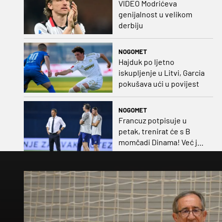
VIDEO Modrićeva
genijalnost u velikom
derbiju
NOGOMET
Hajduk po ljetno
iskupljenje u Litvi, Garcia
pokušava ući u povijest
NOGOMET
Francuz potpisuje u
petak, trenirat će s B
momčadi Dinama! Već je
dobio i nadimak