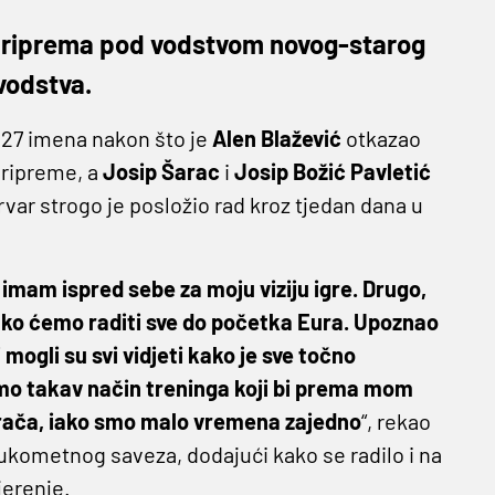
o priprema pod vodstvom novog-starog
vodstva.
e 27 imena nakon što je
Alen Blažević
otkazao
ripreme, a
Josip Šarac
i
Josip Božić Pavletić
rvar strogo je posložio rad kroz tjedan dana u
i imam ispred sebe za moju viziju igre. Drugo,
ko ćemo raditi sve do početka Eura. Upoznao
 mogli su svi vidjeti kako je sve točno
dimo takav način treninga koji bi prema mom
grača, iako smo malo vremena zajedno
“, rekao
 rukometnog saveza, dodajući kako se radilo i na
erenje.