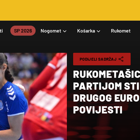
ti
SP 2026
Nogomet
Košarka
Rukomet
PODIJELI SADRŽAJ
RUKOMETAŠIC
PARTIJOM ST
DRUGOG EURO
POVIJESTI