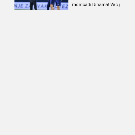
momčadi Dinama! Već je
dobio i nadimak