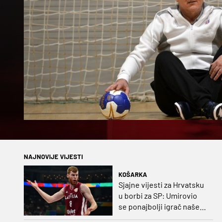
NAJNOVIJE VIJESTI
KOŠARKA
Sjajne vijesti za Hrvatsku
u borbi za SP: Umirovio
se ponajbolji igrač našeg
idućeg protivnika