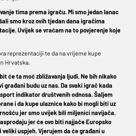
vanje tima prema igraču. Mi smo jedan lanac
kušali smo kroz ovih tjedan dana igračima
ntacije. Uvijek se vraćam na to povjerenje koje
ra reprezentaciji te da na vrijeme kupe
in Hrvatska.
 će ta moć zbližavanja ljudi. Ne bih nikako
vi građani budu uz nas. Da svaki igrač kada
e sport indikator društvenih odnosa. Šaljem
ane i da kupe ulaznice kako bi mogli biti uz
ošću jer smo uvijek bili miljenici navijača.
asprodaju jer će ovo biti najjače Europsko
 veliki uspjeh. Vjerujem da će građani u