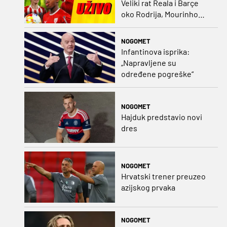
Veliki rat Reala i Barçe
oko Rodrija, Mourinho
nagovorio Viniciusa na
ostanak
NOGOMET
Infantinova isprika:
„Napravljene su
određene pogreške“
NOGOMET
Hajduk predstavio novi
dres
NOGOMET
Hrvatski trener preuzeo
azijskog prvaka
NOGOMET