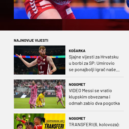
NAJNOVIJE VIJESTI
KOŠARKA
Sjajne vijesti za Hrvatsku
u borbi za SP: Umirovio
se ponajbolji igrač našeg
idućeg protivnika
NOGOMET
VIDEO Messi se vratio
klupskim obvezama i
odmah zabio dva pogotka
NOGOMET
TRANSFERI (6. kolovoza):