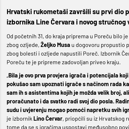
Hrvatski rukometaši završili su prvi di
izbornika Line Červara i novog stručnog 
Od početnih 31, do kraja priprema u Poreču bilo j
zbog ozljede,
Željko Musa
u dogovoru propustio p
zbog bolesti i ozljede napustili Poreč. Izbornik Če
Poreču te je pripreme zadovoljan priveo kraju.
„
Bila je ovo prva provjera igrača i potencijala koj
pokušao sam upoznati igrače s načinom rada ka
sam ih s asistentima kojih je možda velik broj, ali
proračunato i da svatko radi svoj dio posla. Ra
sudu i uvjerenju mogao pomoći napretku svih i
je izbornik
Lino Červar
, priopćili su iz Hrvatskog
tome da se s igračima uspostavi međusobno povj