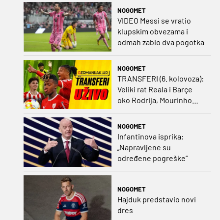
NOGOMET
VIDEO Messi se vratio
klupskim obvezama i
odmah zabio dva pogotka
NOGOMET
TRANSFERI (6. kolovoza):
Veliki rat Reala i Barçe
oko Rodrija, Mourinho
nagovorio Viniciusa na
ostanak
NOGOMET
Infantinova isprika:
„Napravljene su
određene pogreške“
NOGOMET
Hajduk predstavio novi
dres