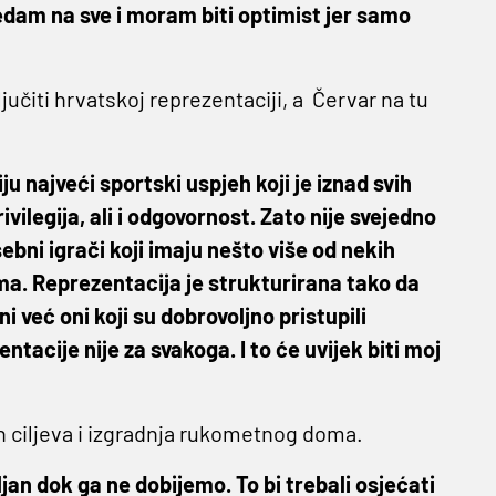
ledam na sve i moram biti optimist jer samo
učiti hrvatskoj reprezentaciji, a Červar na tu
ju najveći sportski uspjeh koji je iznad svih
ivilegija, ali i odgovornost. Zato nije svejedno
sebni igrači koji imaju nešto više od nekih
ma. Reprezentacija je strukturirana tako da
ni već oni koji su dobrovoljno pristupili
ntacije nije za svakoga. I to će uvijek biti moj
ih ciljeva i izgradnja rukometnog doma.
ljan dok ga ne dobijemo. To bi trebali osjećati