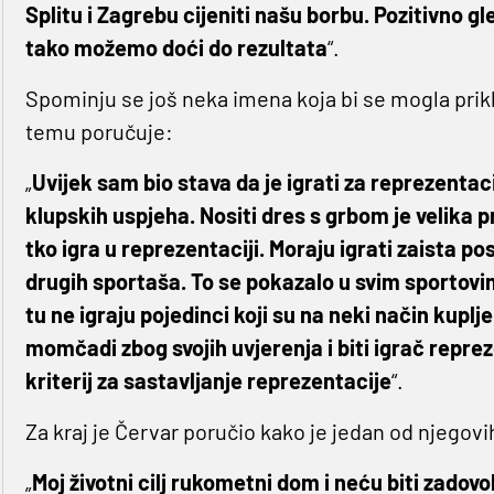
Splitu i Zagrebu cijeniti našu borbu. Pozitivno g
tako možemo doći do rezultata
“.
Spominju se još neka imena koja bi se mogla priklj
temu poručuje:
„
Uvijek sam bio stava da je igrati za reprezentaci
klupskih uspjeha. Nositi dres s grbom je velika pr
tko igra u reprezentaciji. Moraju igrati zaista po
drugih sportaša. To se pokazalo u svim sportovi
tu ne igraju pojedinci koji su na neki način kuplje
momčadi zbog svojih uvjerenja i biti igrač repreze
kriterij za sastavljanje reprezentacije
“.
Za kraj je Červar poručio kako je jedan od njegov
„
Moj životni cilj rukometni dom i neću biti zadovo