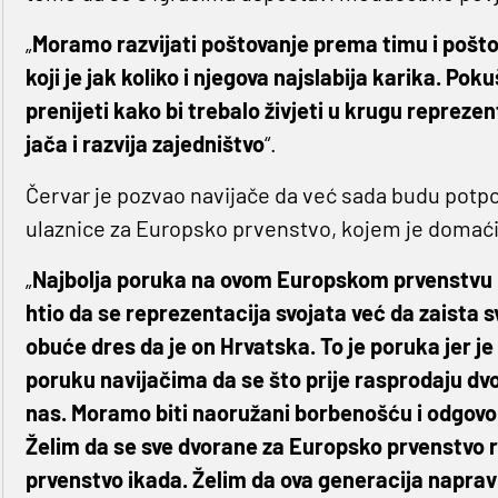
„
Moramo razvijati poštovanje prema timu i pošto
koji je jak koliko i njegova najslabija karika. Po
prenijeti kako bi trebalo živjeti u krugu repreze
jača i razvija zajedništvo
“.
Červar je pozvao navijače da već sada budu potpo
ulaznice za Europsko prvenstvo, kojem je domać
„
Najbolja poruka na ovom Europskom prvenstvu bit
htio da se reprezentacija svojata već da zaista s
obuće dres da je on Hrvatska. To je poruka jer j
poruku navijačima da se što prije rasprodaju dvor
nas. Moramo biti naoružani borbenošću i odgovorn
Želim da se sve dvorane za Europsko prvenstvo r
prvenstvo ikada. Želim da ova generacija napravi