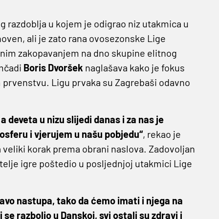
g razdoblja u kojem je odigrao niz utakmica u
ven, ali je zato rana ovosezonske Lige
unim zakopavanjem na dno skupine elitnog
omčadi
Boris Dvoršek
naglašava kako je fokus
 prvenstvu. Ligu prvaka su Zagrebaši odavno
 deveta u nizu slijedi danas i za nas je
osferu i vjerujem u našu pobjedu“
, rekao je
 veliki korak prema obrani naslova. Zadovoljan
telje igre poštedio u posljednjoj utakmici Lige
pravo nastupa, tako da ćemo imati i njega na
e razbolio u Danskoj, svi ostali su zdravi i