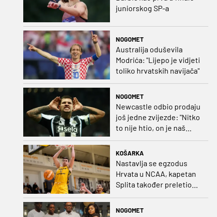
juniorskog SP-a
NOGOMET
Australija oduševila
Modrića: "Lijepo je vidjeti
toliko hrvatskih navijača"
NOGOMET
Newcastle odbio prodaju
još jedne zvijezde: "Nitko
to nije htio, on je naš
kapetan"
KOŠARKA
Nastavlja se egzodus
Hrvata u NCAA, kapetan
Splita također preletio
Atlantik
NOGOMET