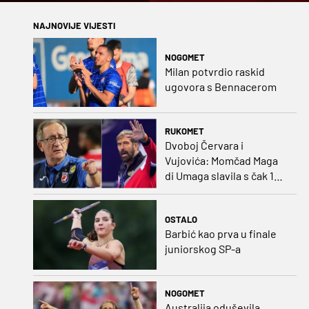
NAJNOVIJE VIJESTI
NOGOMET
Milan potvrdio raskid
ugovora s Bennacerom
RUKOMET
Dvoboj Červara i
Vujovića: Momčad Maga
di Umaga slavila s čak 12
golova razlike
OSTALO
Barbić kao prva u finale
juniorskog SP-a
NOGOMET
Australija oduševila