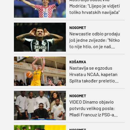
Modrića: "Lijepo je vidjeti
toliko hrvatskih navijača"
NOGOMET
Newcastle odbio prodaju
još jedne zvijezde: "Nitko
to nije htio, on je naš
kapetan"
KOŠARKA
Nastavlja se egzodus
Hrvata u NCAA, kapetan
Splita također preletio
Atlantik
NOGOMET
VIDEO Dinamo objavio
potvrdu velikog posla:
Mladi Francuz iz PSG-a
zadužio dres Plavih!