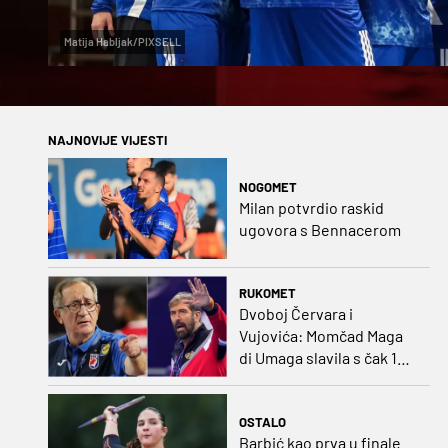
Matija Habljak/PIXSELL
NAJNOVIJE VIJESTI
NOGOMET
Milan potvrdio raskid
ugovora s Bennacerom
RUKOMET
Dvoboj Červara i
Vujovića: Momčad Maga
di Umaga slavila s čak 12
golova razlike
OSTALO
Barbić kao prva u finale