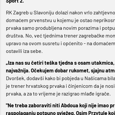
Sport 2.
RK Zagreb u Slavoniju dolazi nakon vrlo zahtjevno
domaćem prvenstvu u kojemu je ostao neprikosno
prvaka samo produbljena novim porazima i potp
društva. No, već tjednima trener zagrebačke m
upravo na ovom susretu i općenito - na domaćem
ostavili iza sebe.
„Iza nas su četiri teška tjedna s osam utakmica, a
najvažnija. Očekujem dobar rukomet, sjajnu atm
Dvoršek, dodavši kako bi pobjeda u Našicama bila
je trener hrvatskog prvaka i činjenicom da je nosi
prvaka, a za to vrijeme je razigrao mlađe igrače.
"Ne treba zaboraviti niti Abdoua koji nije imao 
raspolaganju potpuno svježeg. Osim Przytule koji s