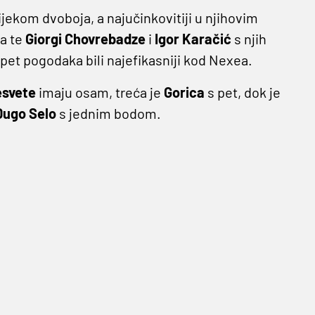
tijekom dvoboja, a najučinkovitiji u njihovim
va te
Giorgi Chovrebadze
i
Igor Karačić
s njih
 pet pogodaka bili najefikasniji kod Nexea.
esvete
imaju osam, treća je
Gorica
s pet, dok je
Dugo Selo
s jednim bodom.