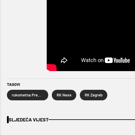
TAGOVI
rukometna Premijer liga
RK Nexe
RK Zagreb
SLJEDEĆA VIJEST