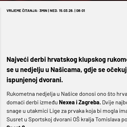
VRIJEME ČITANJA: 3MIN | NED. 15.03.26. | 08:01
Najveći derbi hrvatskog klupskog rukom
se u nedjelju u Našicama, gdje se očeku
ispunjenoj dvorani.
Rukometna nedjelja u Našice donosi ono što hrva
domaći derbi između
Nexea i Zagreba.
Dvije naj
snage u utakmici Lige za prvaka koja bi mogla ima
Susret u Sportskoj dvorani OŠ kralja Tomislava po