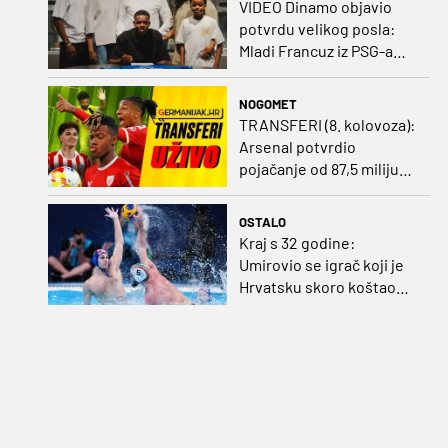
VIDEO Dinamo objavio
potvrdu velikog posla:
Mladi Francuz iz PSG-a
zadužio dres Plavih!
NOGOMET
TRANSFERI (8. kolovoza):
Arsenal potvrdio
pojačanje od 87,5 milijuna
eura, Benfica prihvatila
dvije ponude za Ivanovića
OSTALO
Kraj s 32 godine:
Umirovio se igrač koji je
Hrvatsku skoro koštao
svjetskog zlata