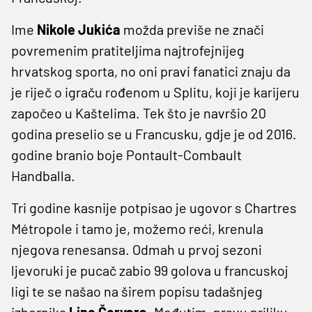
Ime
Nikole Jukića
možda previše ne znači
povremenim pratiteljima najtrofejnijeg
hrvatskog sporta, no oni pravi fanatici znaju da
je riječ o igraču rođenom u Splitu, koji je karijeru
započeo u Kaštelima. Tek što je navršio 20
godina preselio se u Francusku, gdje je od 2016.
godine branio boje Pontault-Combault
Handballa.
Tri godine kasnije potpisao je ugovor s Chartres
Métropole i tamo je, možemo reći, krenula
njegova renesansa. Odmah u prvoj sezoni
ljevoruki je pucač zabio 99 golova u francuskoj
ligi te se našao na širem popisu tadašnjeg
izbornika
Line Červara
. Međutim, pravu priliku