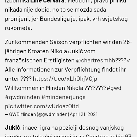
nikada nije dobio, no to se možda sada
promjeni, jer Bundesliga je, ipak, vrh svjetskog
rukometa.
Zur kommenden Saison verpflichten wir den 26-
jährigen Kroaten Nikola Jukić vom
französischen Erstligisten
@chartresmhb
????‍♂️
Alle Informationen zur Verpflichtung findet ihr
unter ????
https://t.co/xLhQhjVCjp
Willkommen in Minden Nikola ????????
#gwd
#gwdminden
#mindenerjungs
pic.twitter.com/wUdoazOltd
— GWD Minden (@gwdminden)
April 21, 2021
Jukić
, inače, igra na poziciji desnog vanjskog
igrača, a u tekućoj sezoni je za Chartres zabio 63