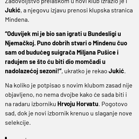
Zadovoljstvo prelaskom u novi klub izrazio je i
Jukić
, a njegovu izjavu prenosi klupska stranica
Mindena.
“Oduvijek mi je bio san igrati u Bundesligi u
Njemačkoj. Puno dobrih stvari o Mindenu čuo
sam od budućeg suigrača Miljana Pušice i
radujem se što ću biti dio momčadi u
nadolazećoj sezoni!”
, ukratko je rekao
Jukić
.
Na koliko je potpisao s novim klubom zasad nije
objavljeno, no nema dvojbe kako će sada biti i
na radaru izborniku
Hrvoju Horvatu
. Pogotovo
sad, dok je novi izbornik krenuo u slaganje nove
selekcije.