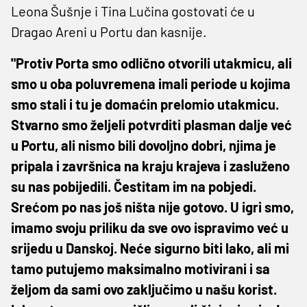
Leona Šušnje i Tina Lučina gostovati će u
Dragao Areni u Portu dan kasnije.
"Protiv Porta smo odlično otvorili utakmicu, ali
smo u oba poluvremena imali periode u kojima
smo stali i tu je domaćin prelomio utakmicu.
Stvarno smo željeli potvrditi plasman dalje već
u Portu, ali nismo bili dovoljno dobri, njima je
pripala i završnica na kraju krajeva i zasluženo
su nas pobijedili. Čestitam im na pobjedi.
Srećom po nas još ništa nije gotovo. U igri smo,
imamo svoju priliku da sve ovo ispravimo već u
srijedu u Danskoj. Neće sigurno biti lako, ali mi
tamo putujemo maksimalno motivirani i sa
željom da sami ovo zaključimo u našu korist.