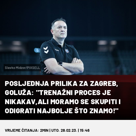
Slavko Midzor/PIXSELL
POSLJEDNJA PRILIKA ZA ZAGREB,
GOLUŽA: "TRENAŽNI PROCES JE
NIKAKAV,ALI MORAMO SE SKUPITI I
ODIGRATI NAJBOLJE ŠTO ZNAMO!"
VRIJEME ČITANJA: 2MIN | UTO. 28.02.23. | 15:46