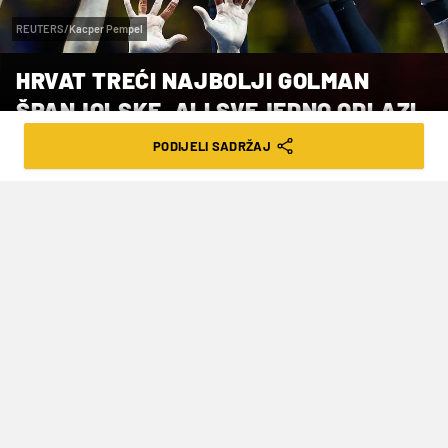
REUTERS/Kacper Pempel
HRVAT TREĆI NAJBOLJI GOLMAN
ŠPANJOLSKE, ALI SVEJEDNO ODLAZI
PODIJELI SADRŽAJ
VRIJEME ČITANJA: 2MIN | UTO. 28.02.23. | 15:46
Grbavac je u Cuencu stigao iz Izviđača
iz Ljubuškog, a branio je i u
mostarskom Zrinjskom
Hrvatski rukometni vratar
Ante Grbavac
(24),