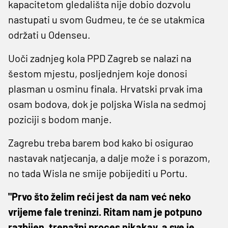
kapacitetom gledališta nije dobio dozvolu
nastupati u svom Gudmeu, te će se utakmica
održati u Odenseu.
Uoči zadnjeg kola PPD Zagreb se nalazi na
šestom mjestu, posljednjem koje donosi
plasman u osminu finala. Hrvatski prvak ima
osam bodova, dok je poljska Wisla na sedmoj
poziciji s bodom manje.
Zagrebu treba barem bod kako bi osigurao
nastavak natjecanja, a dalje može i s porazom,
no tada Wisla ne smije pobijediti u Portu.
"Prvo što želim reći jest da nam već neko
vrijeme fale treninzi. Ritam nam je potpuno
razbijen, trenažni proces nikakav, a sve je