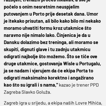
počelo s onim nesretnim neuspjelim
putovanjem u Porto prije desetak dana. Umor
je itekako prisutan, ali bilo kako bilo mi nekako
moramo uhvatiti formu kroz utakmice što
naravno nije nimalo lako. Činjenica je da u
Dansku dolazimo bez treninga, ali moramo se
skupiti, dignuti glave i tu zadnju utakmicu
odigrati najbolje što možemo. Što se tiče ove
druge utakmice, gostovanja Wisle u Portugalu,
ja se nadam i vjerujem da će ekipa Porta to
odigrati maksimalno korektno i angažirano
kao što su igrali i s nama,"
kazao je trener PPD
Zagreba Slavko Goluža.
Zagreb igra u srijedu, a ekipa naših Lovre Mihića,