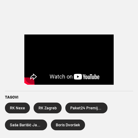
TAGOVI
RK Nexe
RK Zagreb
Paket24 Premijer liga
Saša Barišić Jaman
Boris Dvoršek