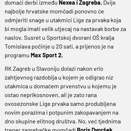
domaći derbi između
Nexea i Zagreba.
Dvije
najbolje hrvatske momčadi ponovno će
odmjeriti snage u utakmici Lige za prvaka koja
bi mogla imati velik utjecaj na nastavak borbe za
naslov. Susret u Sportskoj dvorani OŠ kralja
Tomislava počinje u 20 sati, a prijenos je na
programu
Max Sport 2.
RK Zagreb u Slavoniju dolazi nakon vrlo
zahtjevnog razdoblja u kojem je odigrao niz
utakmica u domaćem prvenstvu u kojemu je
ostao neprikosnoven, ali je zato rana
ovosezonske Lige prvaka samo produbljena
novim porazima i potpunim zakopavanjem na
dno skupine elitnog društva. No, već tjednima
trener zagrebačke momčadi
Boris Dvoršek