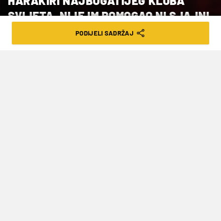
HARAKIRI NAJBOGATIJEG KLUBA
SVIJETA, NIJE IM POMOGAO NI SJAJNI
LUKA CINDRIĆ
PODIJELI SADRŽAJ
VRIJEME ČITANJA: 3MIN | NED. 15.03.26. | 08:01
Upisali su čak sedmi poraz u grupnoj
fazi
Hrvatski rukometni reprezentativac
Luka
Cindrić
je sa sedam golova bio najbolji strijelac
Veszprema u 33-38 domaćem porazu od