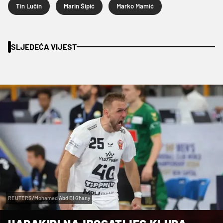
Tin Lučin
Marin Šipić
Marko Mamić
SLJEDEĆA VIJEST
REUTERS/Mohamed Abd El Ghany