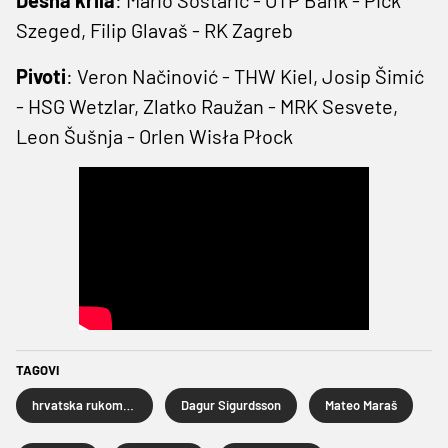
Szeged, Filip Glavaš - RK Zagreb
Pivoti
: Veron Načinović - THW Kiel, Josip Šimić
- HSG Wetzlar, Zlatko Raužan - MRK Sesvete,
Leon Šušnja - Orlen Wisła Płock
TAGOVI
hrvatska rukometna reprezentacija
Dagur Sigurdsson
Mateo Maraš