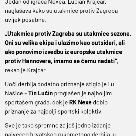
Jedan od igrača Nexea, Lucian Krajcar,
naglašava kako su utakmice protiv Zagreba
uvijek posebne.
„Utakmice protiv Zagreba su utakmice sezone.
Oni su velika ekipa i ulazimo kao outsideri, ali
ako ponovimo izvedbu iz europske utakmice
protiv Hannovera, imamo se čemu nadati“
,
rekao je Krajcar.
Uoči derbija dodatno priznanje stiglo je i u
Našice –
Tin Lučin
proglašen je najboljim
sportašem grada, dok je
RK Nexe
dobio
priznanje za najbolji sportski kolektiv.
Sve je tako spremno za još jedno izdanje
najvećeg hrvatskog rukometnog derbija, u