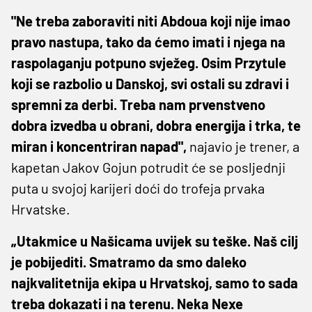
"Ne treba zaboraviti niti Abdoua koji nije imao
pravo nastupa, tako da ćemo imati i njega na
raspolaganju potpuno svježeg. Osim Przytule
koji se razbolio u Danskoj, svi ostali su zdravi i
spremni za derbi. Treba nam prvenstveno
dobra izvedba u obrani, dobra energija i trka, te
miran i koncentriran napad",
najavio je trener, a
kapetan Jakov Gojun potrudit će se posljednji
puta u svojoj karijeri doći do trofeja prvaka
Hrvatske.
„Utakmice u Našicama uvijek su teške. Naš cilj
je pobijediti. Smatramo da smo daleko
najkvalitetnija ekipa u Hrvatskoj, samo to sada
treba dokazati i na terenu. Neka Nexe