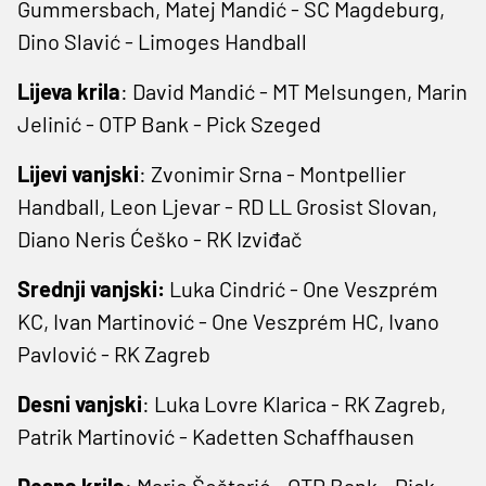
Gummersbach, Matej Mandić - SC Magdeburg,
Dino Slavić - Limoges Handball
Lijeva krila
: David Mandić - MT Melsungen, Marin
Jelinić - OTP Bank - Pick Szeged
Lijevi vanjski
: Zvonimir Srna - Montpellier
Handball, Leon Ljevar - RD LL Grosist Slovan,
Diano Neris Ćeško - RK Izviđač
Srednji vanjski:
Luka Cindrić - One Veszprém
KC, Ivan Martinović - One Veszprém HC, Ivano
Pavlović - RK Zagreb
Desni vanjski
: Luka Lovre Klarica - RK Zagreb,
Patrik Martinović - Kadetten Schaffhausen
Desna krila
: Mario Šoštarić - OTP Bank - Pick