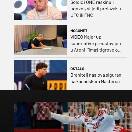
Soldić i ONE raskinuli
ugovor, slijedi prelazak u
UFC ili FNC
NOGOMET
VIDEO Majer uz
superlative predstavljen
u Ateni: "Imaš tigrove oči,
vrlo si inteligentan"
OSTALO
Branitelj naslova siguran
na kanadskom Mastersu