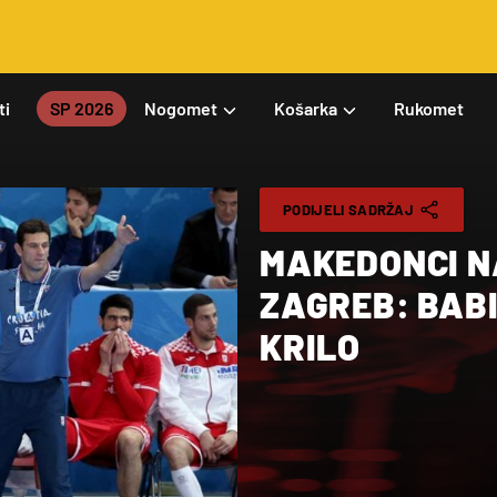
ti
SP 2026
Nogomet
Košarka
Rukomet
PODIJELI SADRŽAJ
MAKEDONCI NA
ZAGREB: BAB
KRILO