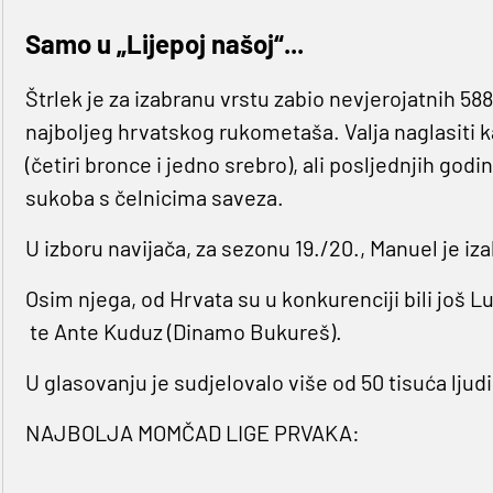
Samo u „Lijepoj našoj“...
Štrlek je za izabranu vrstu zabio nevjerojatnih 588
najboljeg hrvatskog rukometaša. Valja naglasiti k
(četiri bronce i jedno srebro), ali posljednjih godi
sukoba s čelnicima saveza.
U izboru navijača, za sezonu 19./20., Manuel je i
Osim njega, od Hrvata su u konkurenciji bili još Lu
te Ante Kuduz (Dinamo Bukureš).
U glasovanju je sudjelovalo više od 50 tisuća ljudi
NAJBOLJA MOMČAD LIGE PRVAKA: