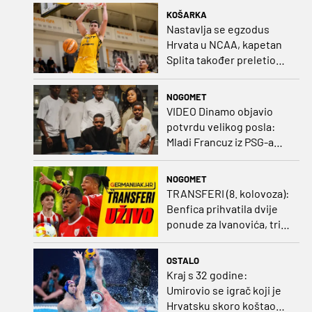
KOŠARKA
Nastavlja se egzodus
Hrvata u NCAA, kapetan
Splita također preletio
Atlantik
NOGOMET
VIDEO Dinamo objavio
potvrdu velikog posla:
Mladi Francuz iz PSG-a
zadužio dres Plavih!
NOGOMET
TRANSFERI (8. kolovoza):
Benfica prihvatila dvije
ponude za Ivanovića, tri
kluba u borbi za potpis
Šutala
OSTALO
Kraj s 32 godine:
Umirovio se igrač koji je
Hrvatsku skoro koštao