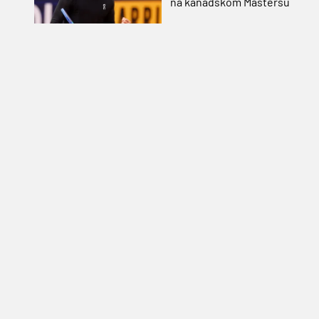
na kanadskom Mastersu