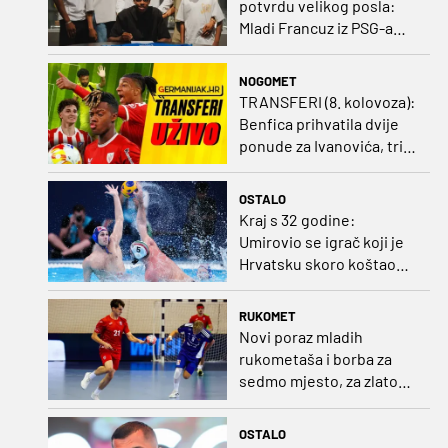
potvrdu velikog posla:
Mladi Francuz iz PSG-a
zadužio dres Plavih!
NOGOMET
TRANSFERI (8. kolovoza):
Benfica prihvatila dvije
ponude za Ivanovića, tri
kluba u borbi za potpis
Šutala
OSTALO
Kraj s 32 godine:
Umirovio se igrač koji je
Hrvatsku skoro koštao
svjetskog zlata
RUKOMET
Novi poraz mladih
rukometaša i borba za
sedmo mjesto, za zlato
se bore Slovenci i
Nijemci
OSTALO