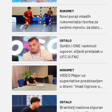
svjetskog zlata
RUKOMET
Novi poraz mladih
rukometaša i borba za
sedmo mjesto, za zlato
se bore Slovenci i
Nijemci
OSTALO
Soldić i ONE raskinuli
ugovor, slijedi prelazak u
UFC ili FNC
NOGOMET
VIDEO Majer uz
superlative predstavljen
u Ateni: "Imaš tigrove oči,
vrlo si inteligentan"
OSTALO
Branitelj naslova siguran