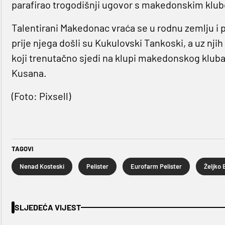
parafirao trogodišnji ugovor s makedonskim klub
Talentirani Makedonac vraća se u rodnu zemlju i 
prije njega došli su Kukulovski Tankoski, a uz njih
koji trenutačno sjedi na klupi makedonskog kluba,
Kusana.
(Foto: Pixsell)
TAGOVI
Nenad Kosteski
Pelister
Eurofarm Pelister
Željko 
SLJEDEĆA VIJEST