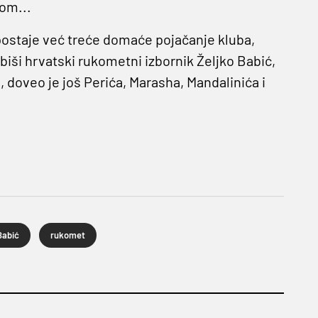
om...
postaje već treće domaće pojačanje kluba,
 biši hrvatski rukometni izbornik Željko Babić,
 doveo je još Perića, Marasha, Mandalinića i
Babić
rukomet