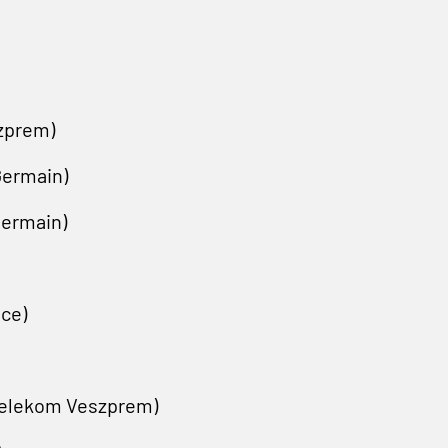
zprem)
Germain)
Germain)
lce)
/Telekom Veszprem)