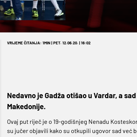
VRIJEME ČITANJA: 1MIN | PET. 12.06.20. | 16:02
Nedavno je Gadža otišao u Vardar, a sad
Makedonije.
Ovaj put riječ je o 19-godišnjeg Nenadu Kosteskom
su jučer objavili kako su otkupili ugovor sad već 