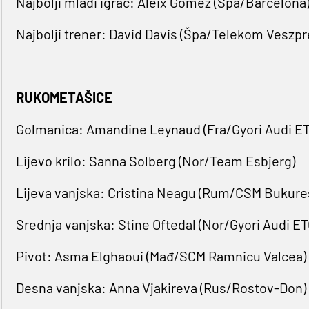
Najbolji mladi igrač: Aleix Gomez (Špa/Barcelona
Najbolji trener: David Davis (Špa/Telekom Veszp
RUKOMETAŠICE
Golmanica: Amandine Leynaud (Fra/Gyori Audi ET
Lijevo krilo: Sanna Solberg (Nor/Team Esbjerg)
Lijeva vanjska: Cristina Neagu (Rum/CSM Bukure
Srednja vanjska: Stine Oftedal (Nor/Gyori Audi ET
Pivot: Asma Elghaoui (Mađ/SCM Ramnicu Valcea)
Desna vanjska: Anna Vjakireva (Rus/Rostov-Don)