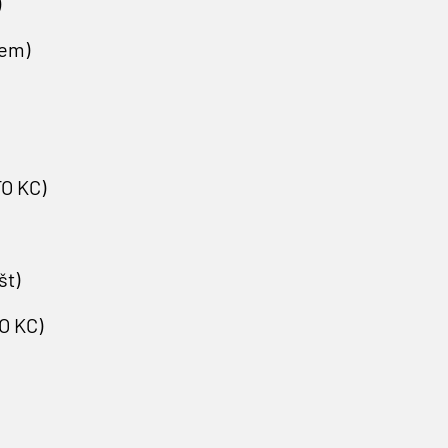
)
rem)
O KC)
št)
O KC)