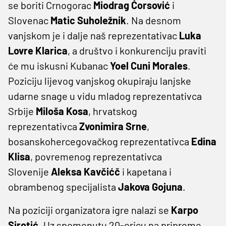
se boriti Crnogorac
Miodrag Ćorsović
i
Slovenac
Matic Suholežnik
. Na desnom
vanjskom je i dalje naš reprezentativac
Luka
Lovre Klarica
, a društvo i konkurenciju praviti
će mu iskusni Kubanac
Yoel Cuni Morales
.
Poziciju lijevog vanjskog okupiraju lanjske
udarne snage u vidu mladog reprezentativca
Srbije
Miloša Kosa
, hrvatskog
reprezentativca
Zvonimira Srne
,
bosanskohercegovačkog reprezentativca
Edina
Klisa
, povremenog reprezentativca
Slovenije
Aleksa Kavčićč
i kapetana i
obrambenog specijalista
Jakova Gojuna
.
Na poziciji organizatora igre nalazi se
Karpo
Sirotić
. Uz spomenutu 20-oricu na pripreme