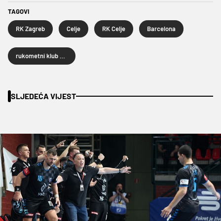
TAGOVI
RK Zagreb
Celje
RK Celje
Barcelona
rukometni klub Barcelona
SLJEDEĆA VIJEST