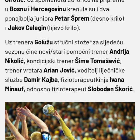
u
Bosnu i Hercegovinu
krenula su i dva
ponajbolja juniora
Petar Šprem
(desno krilo)
i
Jakov Celegin
(lijevo krilo).
Uz trenera
Golužu
stručni stožer za sljedeću
sezonu čine novi/stari pomoćni trener
Andrija
Nikolić
, kondicijski trener
Šime Tomašević
,
trener vratara
Arian Jović
, voditelj liječničke
službe
Damir Kajba
, fizioterapeutkinja
Ivana
Minauf
, odnosno fizioterapeut
Slobodan Škorić
.