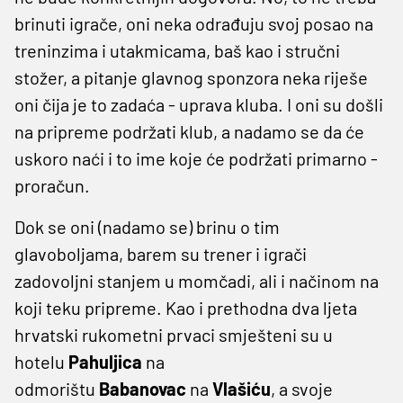
brinuti igrače, oni neka odrađuju svoj posao na
treninzima i utakmicama, baš kao i stručni
stožer, a pitanje glavnog sponzora neka riješe
oni čija je to zadaća - uprava kluba. I oni su došli
na pripreme podržati klub, a nadamo se da će
uskoro naći i to ime koje će podržati primarno -
proračun.
Dok se oni (nadamo se) brinu o tim
glavoboljama, barem su trener i igrači
zadovoljni stanjem u momčadi, ali i načinom na
koji teku pripreme. Kao i prethodna dva ljeta
hrvatski rukometni prvaci smješteni su u
hotelu
Pahuljica
na
odmorištu
Babanovac
na
Vlašiću
, a svoje