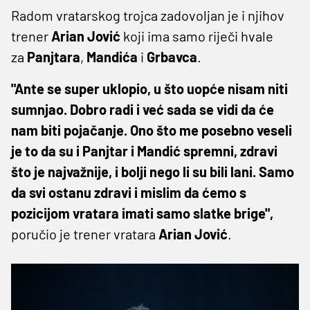
Radom vratarskog trojca zadovoljan je i njihov
trener
Arian Jović
koji ima samo riječi hvale
za
Panjtara
,
Mandića
i
Grbavca
.
"Ante se super uklopio, u što uopće nisam niti
sumnjao. Dobro radi i već sada se vidi da će
nam biti pojačanje. Ono što me posebno veseli
je to da su i Panjtar i Mandić spremni, zdravi
što je najvažnije, i bolji nego li su bili lani. Samo
da svi ostanu zdravi i mislim da ćemo s
pozicijom vratara imati samo slatke brige",
poručio je trener vratara
Arian Jović
.