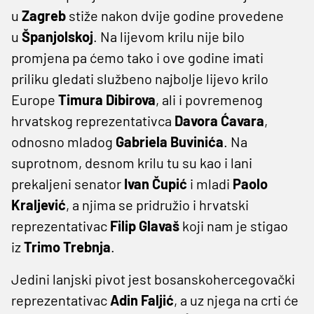
u
Zagreb
stiže nakon dvije godine provedene
u
Španjolskoj
. Na lijevom krilu nije bilo
promjena pa ćemo tako i ove godine imati
priliku gledati službeno najbolje lijevo krilo
Europe
Timura Dibirova
, ali i povremenog
hrvatskog reprezentativca
Davora Ćavara
,
odnosno mladog
Gabriela Buvinića
. Na
suprotnom, desnom krilu tu su kao i lani
prekaljeni senator
Ivan Čupić
i mladi
Paolo
Kraljević
, a njima se pridružio i hrvatski
reprezentativac
Filip Glavaš
koji nam je stigao
iz
Trimo Trebnja
.
Jedini lanjski pivot jest bosanskohercegovački
reprezentativac
Adin Faljić
, a uz njega na crti će