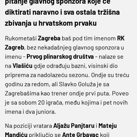
pitanje glavnog sponzora koje će
diktirati naravno i sva ostala tržišna
zbivanja u hrvatskom prvaku
Rukometaši
Zagreba
baš pod tim imenom
RK
Zagreb
, bez nekadašnjeg glavnog sponzora u
imenu -
Prvog plinarskog društva
- nalaze se
na
Vlašiću
gdje odrađuju bazni, visinski dio
priprema za nadolazeću sezonu. Ondje su treću
godinu za redom, ali Slavko Goluža je sa
Zagrebašima kao trener ondje prvi puta. Poveo
je sa sobom 20 igrača, među kojima i pet novih
imena i dva juniora.
Na poziciji vratara
Aljažu Panjtaru
i
Mateju
Mandiću
priključio se
Ante Grbavac
koji