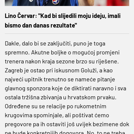
Lino Červar: "Kad bi slijedili moju ideju, imali
bismo dan danas rezultate"
Dakle, dalo bi se zaključiti, puno je toga
spremno. Akutne boljke o mogućoj promjeni
trenera nakon kraja sezone brzo su riješene.
Zagreb je ostao pri iskusnom Goluži, a kao
najveći upitnik trenutno se nameće pitanje
glavnog sponzora koje će diktirati naravno i sva
ostala tržišna zbivanja u hrvatskom prvaku.
Određene su se relacije po rukometnim
krugovima spominjale, ali poštivat ćemo
pregovore pa ih ostaviti još uvijek bezimene dok
ne bude konkretnijih dogovora. No, to ne treba