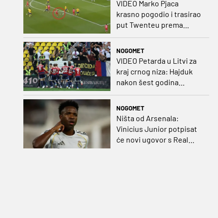
VIDEO Marko Pjaca
krasno pogodio i trasirao
put Twenteu prema
važnoj pobjedi
NOGOMET
VIDEO Petarda u Litvi za
kraj crnog niza: Hajduk
nakon šest godina
pobijedio na europskom
gostovanju
NOGOMET
Ništa od Arsenala:
Vinicius Junior potpisat
će novi ugovor s Real
Madridom