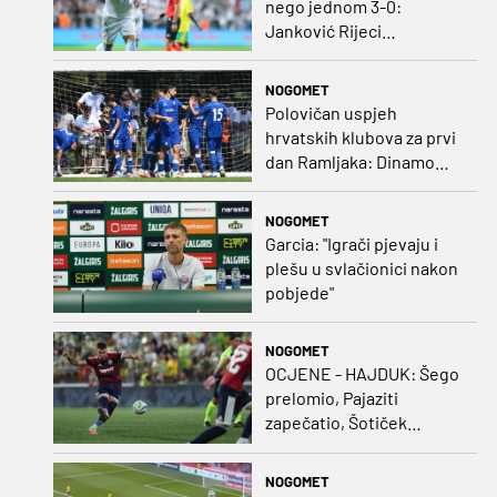
nego jednom 3-0:
Janković Rijeci
projektilom donio slavlje
protiv inferiornijeg
NOGOMET
protivnika
Polovičan uspjeh
hrvatskih klubova za prvi
dan Ramljaka: Dinamo
poražen od Juventusa,
Hajduk bolji od Bologne
NOGOMET
Garcia: "Igrači pjevaju i
plešu u svlačionici nakon
pobjede"
NOGOMET
OCJENE - HAJDUK: Šego
prelomio, Pajaziti
zapečatio, Šotiček
oduševio u predstavi
splitskih 'odlikaša'
NOGOMET