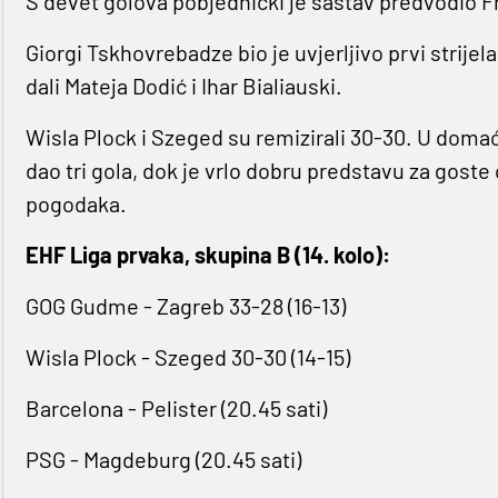
S devet golova pobjednički je sastav predvodio Fre
Giorgi Tskhovrebadze bio je uvjerljivo prvi strije
dali Mateja Dodić i Ihar Bialiauski.
Wisla Plock i Szeged su remizirali 30-30. U doma
dao tri gola, dok je vrlo dobru predstavu za goste 
pogodaka.
EHF Liga prvaka, skupina B (14. kolo):
GOG Gudme - Zagreb 33-28 (16-13)
Wisla Plock - Szeged 30-30 (14-15)
Barcelona - Pelister (20.45 sati)
PSG - Magdeburg (20.45 sati)