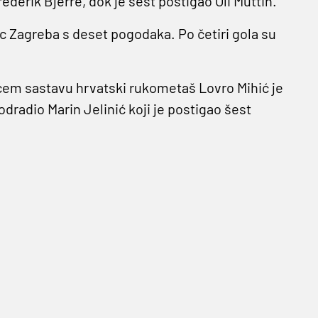
derik Bjerre, dok je šest postigao Oli Muttin.
lac Zagreba s deset pogodaka. Po četiri gola su
ćem sastavu hrvatski rukometaš Lovro Mihić je
odradio Marin Jelinić koji je postigao šest