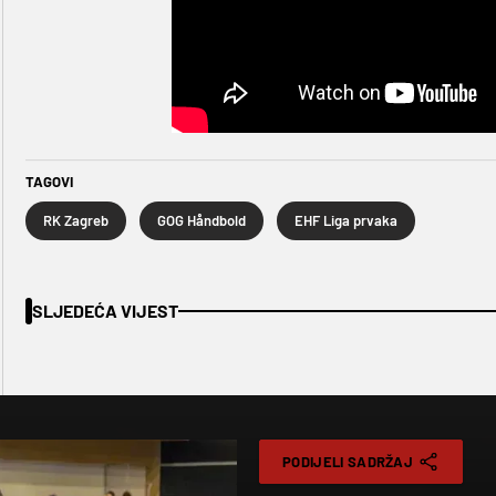
TAGOVI
RK Zagreb
GOG Håndbold
EHF Liga prvaka
SLJEDEĆA VIJEST
PODIJELI SADRŽAJ