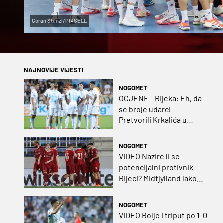
Goran Stanzl/PIXSELL
NAJNOVIJE VIJESTI
NOGOMET
OCJENE - Rijeka: Eh, da
se broje udarci...
Pretvorili Krkalića u
junaka, a izlet na uzvrat u
ozbiljan posao!
NOGOMET
VIDEO Nazire li se
potencijalni protivnik
Rijeci? Midtjylland lako
protiv Iraca za slavlje u
prvoj utakmici
NOGOMET
VIDEO Bolje i triput po 1-0