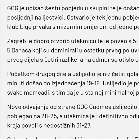
GOG je upisao šestu pobjedu u skupini te je došao
posljednji na ljestvici. Ostvario je tek jednu pobje
klub Lige prvaka s mizernim omjerom od jedne pob
Zagreb je dobro otvorio utakmicu te je poveo s 5-3
5 Danaca koji su dominirali u ostatku prvog pol
prvog dijela s četiri razlike, a na odmor se otišlo
Početkom drugog dijela uslijedio je niz četiri go
minuti došao do izjednačenja 19-19. Uslijedio j
svake momčadi, s tim da je u stalnoj minimalnoj 
Novo odvajanje od strane GOG Gudmea uslijedilo j
pobjegao na 28-25, a utakmica je i definitivno odl
kraja poveli s nedostižnih 31-27.