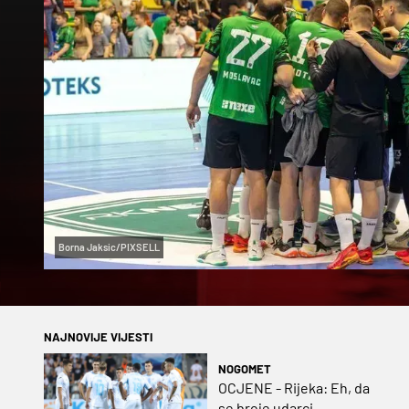
Borna Jaksic/PIXSELL
NAJNOVIJE VIJESTI
NOGOMET
OCJENE - Rijeka: Eh, da
se broje udarci...