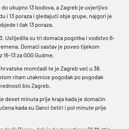
 do ukupno 13 bodova, a Zagreb je uvjerljivo
du i 13 poraza i gledajući obje grupe, najgori je
jede i čak 13 poraza.
. Uslijedila su tri domaća pogotka i vodstvo 6-
uvremena. Domaći sastav je poveo tijekom
 uz 16-13 za GOG Gudme.
la hrvatske momčadi te je Zagreb već u 38.
e potom ritam utakmice pogodak po pogodak
prednosti bio Zagreb.
e deset minuta prije kraja kada je domaćin
učena kada su Danci četiri i pol minute prije