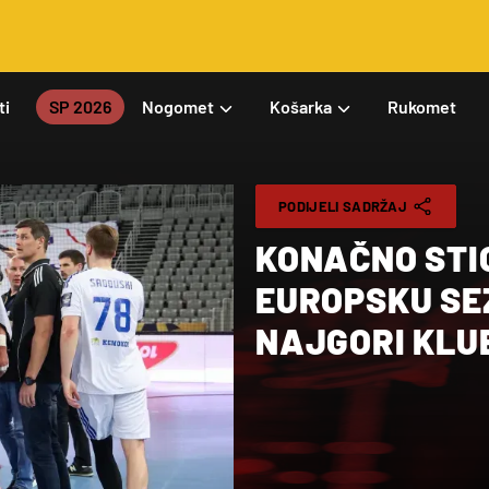
ti
SP 2026
Nogomet
Košarka
Rukomet
PODIJELI SADRŽAJ
KONAČNO STI
EUROPSKU SE
NAJGORI KLUB