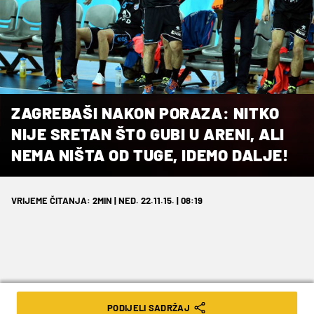
ZAGREBAŠI NAKON PORAZA: NITKO
NIJE SRETAN ŠTO GUBI U ARENI, ALI
NEMA NIŠTA OD TUGE, IDEMO DALJE!
VRIJEME ČITANJA: 2MIN | NED. 22.11.15. | 08:19
S razlogom su bile podijeljene emocije
PODIJELI SADRŽAJ