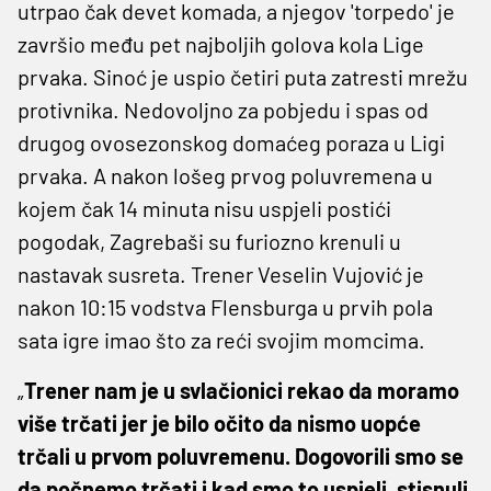
utrpao čak devet komada, a njegov 'torpedo' je
završio među pet najboljih golova kola Lige
prvaka. Sinoć je uspio četiri puta zatresti mrežu
protivnika. Nedovoljno za pobjedu i spas od
drugog ovosezonskog domaćeg poraza u Ligi
prvaka. A nakon lošeg prvog poluvremena u
kojem čak 14 minuta nisu uspjeli postići
pogodak, Zagrebaši su furiozno krenuli u
nastavak susreta. Trener Veselin Vujović je
nakon 10:15 vodstva Flensburga u prvih pola
sata igre imao što za reći svojim momcima.
„
Trener nam je u svlačionici rekao da moramo
više trčati jer je bilo očito da nismo uopće
trčali u prvom poluvremenu. Dogovorili smo se
da počnemo trčati i kad smo to uspjeli, stisnuli