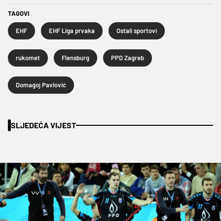
TAGOVI
EHF
EHF Liga prvaka
Ostali sportovi
rukomet
Flensburg
PPD Zagreb
Domagoj Pavlović
SLJEDEĆA VIJEST