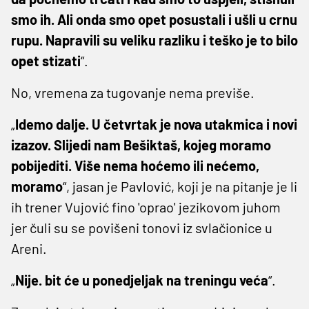
smo ih. Ali onda smo opet posustali i ušli u crnu
rupu. Napravili su veliku razliku i teško je to bilo
opet stizati
“.
No, vremena za tugovanje nema previše.
„
Idemo dalje. U četvrtak je nova utakmica i novi
izazov. Slijedi nam Bešiktaš, kojeg moramo
pobijediti. Više nema hoćemo ili nećemo,
moramo
“, jasan je Pavlović, koji je na pitanje je li
ih trener Vujović fino 'oprao' jezikovom juhom
jer čuli su se povišeni tonovi iz svlačionice u
Areni.
„
Nije. bit će u ponedjeljak na treningu veća
“.