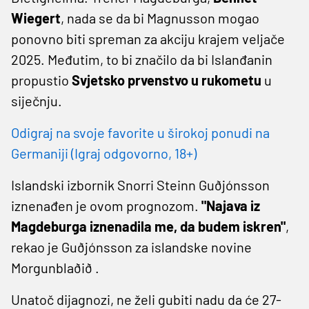
Wiegert
, nada se da bi Magnusson mogao
ponovno biti spreman za akciju krajem veljače
2025. Međutim, to bi značilo da bi Islanđanin
propustio
Svjetsko prvenstvo u rukometu
u
siječnju.
Odigraj na svoje favorite u širokoj ponudi na
Germaniji (Igraj odgovorno, 18+)
Islandski izbornik Snorri Steinn Guðjónsson
iznenađen je ovom prognozom.
"Najava iz
Magdeburga iznenadila me, da budem iskren"
,
rekao je Guðjónsson za islandske novine
Morgunblaðið .
Unatoč dijagnozi, ne želi gubiti nadu da će 27-