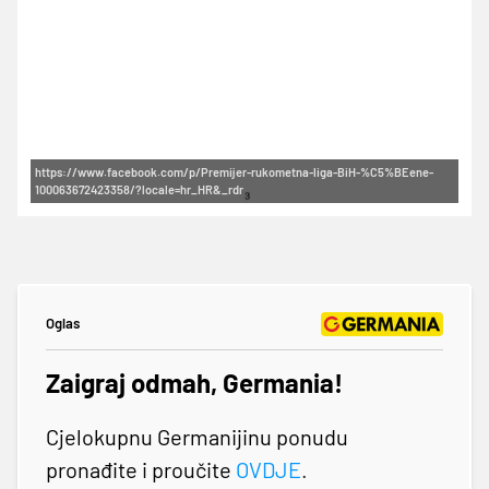
https://www.facebook.com/p/Premijer-rukometna-liga-BiH-%C5%BEene-
100063672423358/?locale=hr_HR&_rdr
Oglas
Zaigraj odmah, Germania!
Cjelokupnu Germanijinu ponudu
pronađite i proučite
OVDJE
.