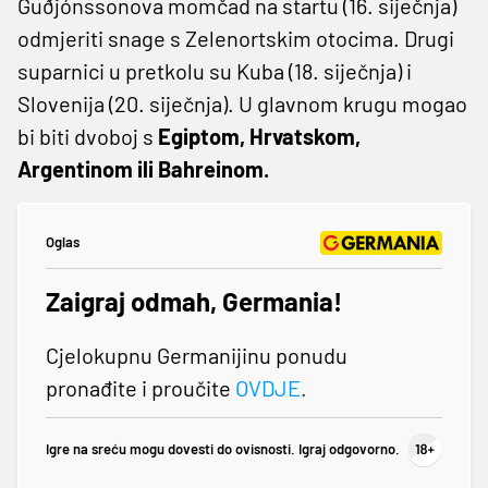
Guðjónssonova momčad na startu (16. siječnja)
odmjeriti snage s Zelenortskim otocima. Drugi
suparnici u pretkolu su Kuba (18. siječnja) i
Slovenija (20. siječnja). U glavnom krugu mogao
bi biti dvoboj s
Egiptom, Hrvatskom,
Argentinom ili Bahreinom.
Oglas
Zaigraj odmah, Germania!
Cjelokupnu Germanijinu ponudu
pronađite i proučite
OVDJE
.
Igre na sreću mogu dovesti do ovisnosti. Igraj odgovorno.