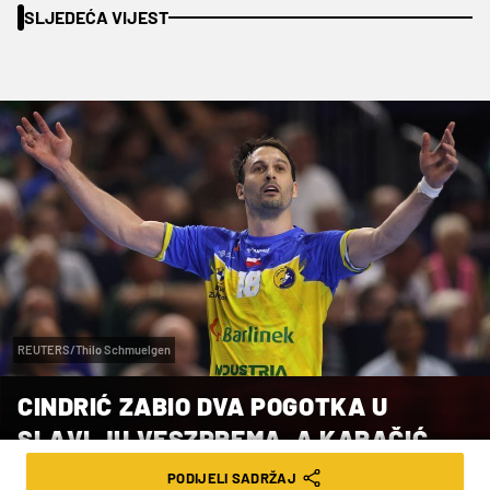
SLJEDEĆA VIJEST
REUTERS/Thilo Schmuelgen
CINDRIĆ ZABIO DVA POGOTKA U
SLAVLJU VESZPREMA, A KARAČIĆ
PET U SLAVLJU KIELCA
PODIJELI SADRŽAJ