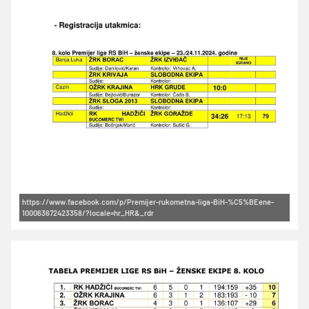
https://www.facebook.com/p/Premijer-rukometna-liga-BiH-%C5%BEene-
100063672423358/?locale=hr_HR&_rdr