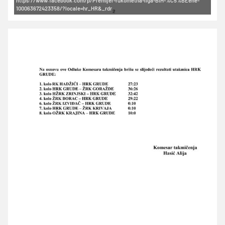
https://www.facebook.com/p/Premijer-rukometna-liga-BiH-%C5%BEene-
100063672423358/?locale=hr_HR&_rdr