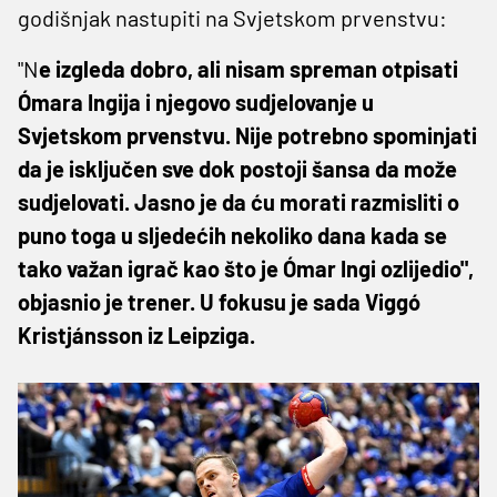
godišnjak nastupiti na Svjetskom prvenstvu:
"N
e izgleda dobro, ali nisam spreman otpisati
Ómara Ingija i njegovo sudjelovanje u
Svjetskom prvenstvu. Nije potrebno spominjati
da je isključen sve dok postoji šansa da može
sudjelovati. Jasno je da ću morati razmisliti o
puno toga u sljedećih nekoliko dana kada se
tako važan igrač kao što je Ómar Ingi ozlijedio",
objasnio je trener. U fokusu je sada Viggó
Kristjánsson iz Leipziga.