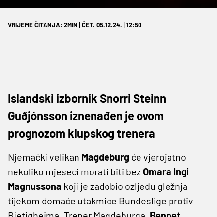
VRIJEME ČITANJA: 2MIN | ČET. 05.12.24. | 12:50
Islandski izbornik Snorri Steinn
Guðjónsson iznenađen je ovom
prognozom klupskog trenera
Njemački velikan
Magdeburg
će vjerojatno
nekoliko mjeseci morati biti bez
Omara Ingi
Magnussona
koji je zadobio ozljedu gležnja
tijekom domaće utakmice Bundeslige protiv
Bietigheima. Trener Magdeburga,
Bennet