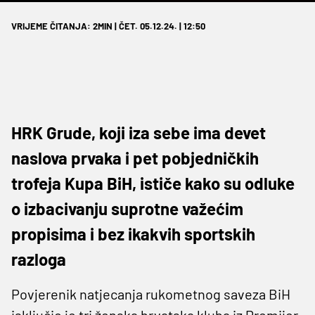
VRIJEME ČITANJA: 2MIN | ČET. 05.12.24. | 12:50
HRK Grude, koji iza sebe ima devet
naslova prvaka i pet pobjedničkih
trofeja Kupa BiH, ističe kako su odluke
o izbacivanju suprotne važećim
propisima i bez ikakvih sportskih
razloga
Povjerenik natjecanja rukometnog saveza BiH
isključio je tri ženska hrvatska kluba iz Premijer