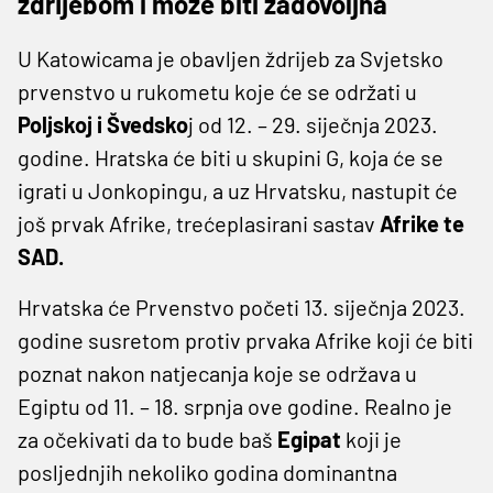
ždrijebom i može biti zadovoljna
U Katowicama je obavljen ždrijeb za Svjetsko
prvenstvo u rukometu koje će se održati u
Poljskoj i Švedsko
j od 12. – 29. siječnja 2023.
godine. Hratska će biti u skupini G, koja će se
igrati u Jonkopingu, a uz Hrvatsku, nastupit će
još prvak Afrike, trećeplasirani sastav
Afrike te
SAD.
Hrvatska će Prvenstvo početi 13. siječnja 2023.
godine susretom protiv prvaka Afrike koji će biti
poznat nakon natjecanja koje se održava u
Egiptu od 11. – 18. srpnja ove godine. Realno je
za očekivati da to bude baš
Egipat
koji je
posljednjih nekoliko godina dominantna