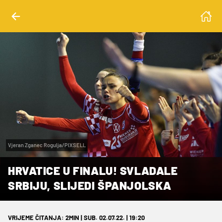
Vjeran Zganec Rogulja/PIXSELL
HRVATICE U FINALU! SVLADALE
SRBIJU, SLIJEDI ŠPANJOLSKA
VRIJEME ČITANJA: 2MIN | SUB. 02.07.22. | 19:20