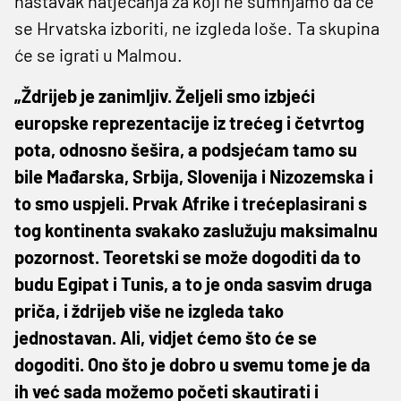
nastavak natjecanja za koji ne sumnjamo da će
se Hrvatska izboriti, ne izgleda loše. Ta skupina
će se igrati u Malmou.
„Ždrijeb je zanimljiv. Željeli smo izbjeći
europske reprezentacije iz trećeg i četvrtog
pota, odnosno šešira, a podsjećam tamo su
bile Mađarska, Srbija, Slovenija i Nizozemska i
to smo uspjeli. Prvak Afrike i trećeplasirani s
tog kontinenta svakako zaslužuju maksimalnu
pozornost. Teoretski se može dogoditi da to
budu Egipat i Tunis, a to je onda sasvim druga
priča, i ždrijeb više ne izgleda tako
jednostavan. Ali, vidjet ćemo što će se
dogoditi. Ono što je dobro u svemu tome je da
ih već sada možemo početi skautirati i