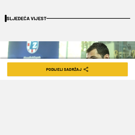
SLJEDEĆA VIJEST
PODIJELI SADRŽAJ
Goran Stanzl/ Pixsell
E. GRGIĆ