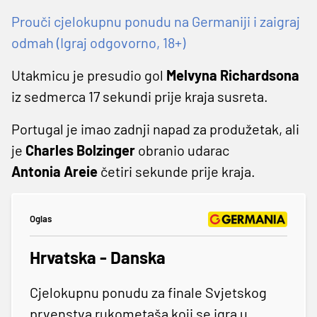
Prouči cjelokupnu ponudu na Germaniji i zaigraj
odmah (Igraj odgovorno, 18+)
Utakmicu je presudio gol
Melvyna Richardsona
iz sedmerca 17 sekundi prije kraja susreta.
Portugal je imao zadnji napad za produžetak, ali
je
Charles Bolzinger
obranio udarac
Antonia Areie
četiri sekunde prije kraja.
Oglas
Hrvatska - Danska
Cjelokupnu ponudu za finale Svjetskog
prvenstva rukometaša koji se igra u