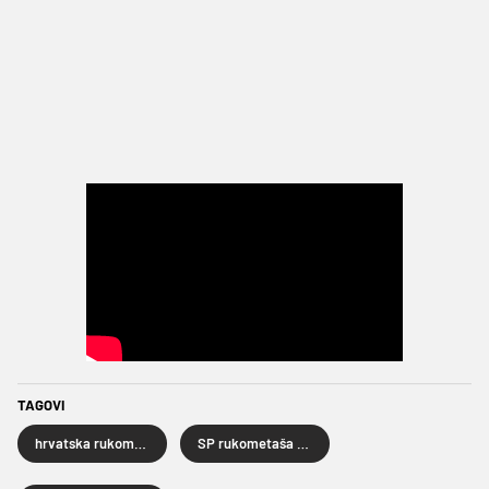
TAGOVI
hrvatska rukometna reprezentacija
SP rukometaša 2025.