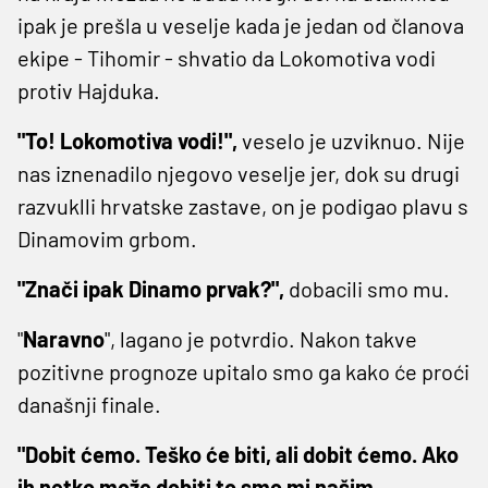
ipak je prešla u veselje kada je jedan od članova
ekipe - Tihomir - shvatio da Lokomotiva vodi
protiv Hajduka.
"To! Lokomotiva vodi!",
veselo je uzviknuo. Nije
nas iznenadilo njegovo veselje jer, dok su drugi
razvuklli hrvatske zastave, on je podigao plavu s
Dinamovim grbom.
"Znači ipak Dinamo prvak?",
dobacili smo mu.
"
Naravno
", lagano je potvrdio. Nakon takve
pozitivne prognoze upitalo smo ga kako će proći
današnji finale.
"Dobit ćemo. Teško će biti, ali dobit ćemo. Ako
ih netko može dobiti to smo mi našim