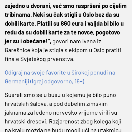
zajedno u dvorani, već smo raspršeni po cijelim
tribinama. Neki su čak stigli u Oslo bez da su
dobili karte. Platili su 860 eura i valjda bi bilo u
redu da su dobili karte za te novce, pogotovo
jer su i obećane!",
govori nam Ivana iz
Garešnice koja je stigla s ekipom u Oslo pratiti
finale Svjetskog prvenstva.
Odigraj na svoje favorite u širokoj ponudi na
Germaniji (Igraj odgovorno, 18+)
Susreli smo se u busu u kojemu je bilo puno
hrvatskih šalova, a pod debelim zimskim
jaknama za ledeno norveško vrijeme virili su
hrvatski dresovi. Razjarenost zbog kolega koji
na kraju možda ne budu mogli ući na utakmicu