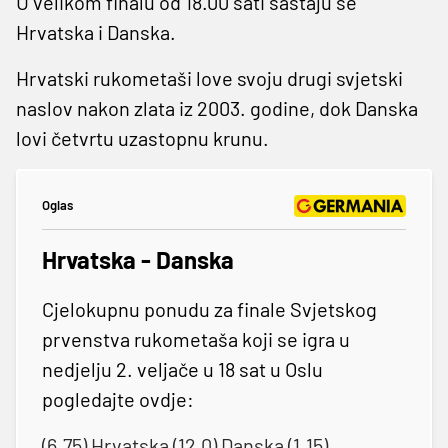
U velikom finalu od 18.00 sati sastaju se
Hrvatska i Danska.
Hrvatski rukometaši love svoju drugi svjetski
naslov nakon zlata iz 2003. godine, dok Danska
lovi četvrtu uzastopnu krunu.
Oglas
Hrvatska - Danska
Cjelokupnu ponudu za finale Svjetskog
prvenstva rukometaša koji se igra u
nedjelju 2. veljače u 18 sat u Oslu
pogledajte ovdje:
(6.75) Hrvatska (12.0) Danska (1.15)