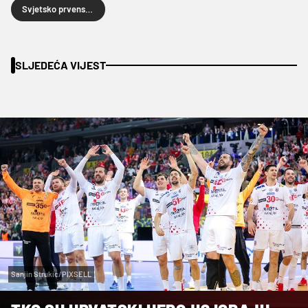
Svjetsko prvenstvo rukometaša
SLJEDEĆA VIJEST
Sanjin Strukic/PIXSELL