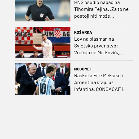
HNS osudio napad na
Tihomira Pejina: „Za to ne
postoji niti može
postojati opravdanje”
KOŠARKA
Lov na plasman na
Svjetsko prvenstvo:
Vraćaju se Matković,
Nakić i Drežnjak
NOGOMET
Raskol u Fifi: Meksiko i
Argentina staju uz
Infantina, CONCACAF i
CONMEBOL više nisu
čvrsti