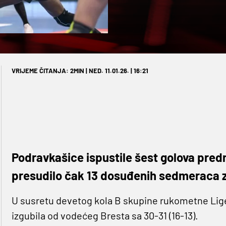
VRIJEME ČITANJA: 2MIN | NED. 11.01.26. | 16:21
Podravkašice ispustile šest golova pred
presudilo čak 13 dosuđenih sedmeraca 
U susretu devetog kola B skupine rukometne Lige
izgubila od vodećeg Bresta sa 30-31 (16-13).