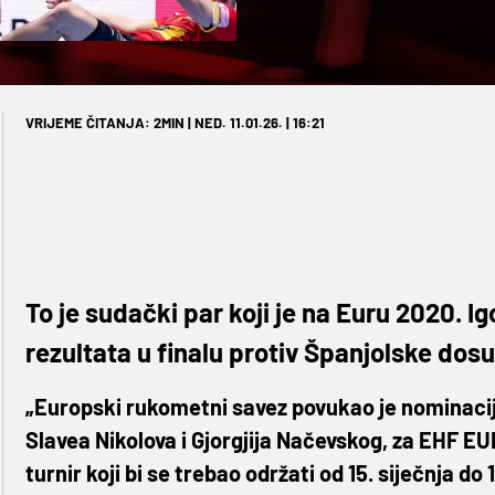
VRIJEME ČITANJA: 2MIN | NED. 11.01.26. | 16:21
To je sudački par koji je na Euru 2020. 
rezultata u finalu protiv Španjolske dos
„Europski rukometni savez povukao je nominacij
Slavea Nikolova i Gjorgjija Načevskog, za EHF EU
turnir koji bi se trebao održati od 15. siječnja do