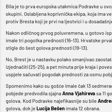
Bila je to prva europska utakmica Podravke u ovoj
skupini. Oslabljena koprivnička ekipa, koja ima ve
protiv Bresta koji je prvi na ljestvici i u dosada
Nakon odličnog prvog poluvremena, u gotovo isp
imale tri pogotka prednosti (16-13). Hrvatske prvak
stigle do šest golova prednosti (19-13).
No, Brest je u nastavku polako smanjivao zaostata
izjednačiti (25-25), a pet minuta prije kraja i pov
uspjele sačuvati pogodak prednosti za osmu pobj
Spomenimo kako su gošće imale čak 13 sedmeraca
pobjede predvodila sjajna
Anna Vjahireva
sa 11 g
golova. Kod Podravke najefikasnije su bile
Andre
golova, dok je
Lucija Bešen
imala 12 obrana.