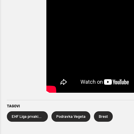
TAGOVI
EHF Liga prvakinja
Podravka Vegeta
Brest