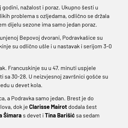
 godini, nažalost i poraz. Ukupno šesti u
likih problema s ozljedama, odlično se držala
šnjem dijelu sezone ima samo jedan poraz.
unjenoj Bepovoj dvorani, Podravkašice su
inje su odlično ušle i u nastavak i serijom 3-0
k. Francuskinje su u 47. minuti uspjele
esti sa 30-28. U neizvjesnoj završnici gošće su
edu u devet kola.
, a Podravka samo jedan. Brest je do
olova, dok je
Clarisse Mairot
dodala šest
a Šimara
s devet i
Tina Barišić
sa sedam