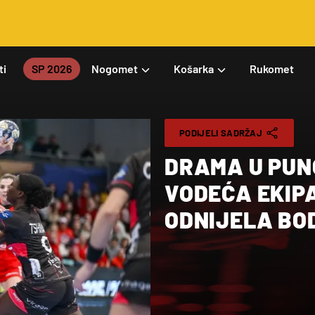
ti
SP 2026
Nogomet
Košarka
Rukomet
PODIJELI SADRŽAJ
DRAMA U PUN
VODEĆA EKIP
ODNIJELA BOD