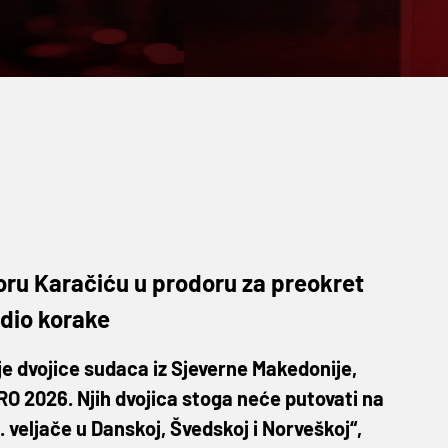
Igoru Karačiću u prodoru za preokret
udio korake
e dvojice sudaca iz Sjeverne Makedonije,
RO 2026. Njih dvojica stoga neće putovati na
 1. veljače u Danskoj, Švedskoj i Norveškoj“,