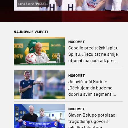
Luka Stanzl/PIXSELL
NAJNOVIJE VIJESTI
NOGOMET
Cabello pred težak ispit u
Splitu: „Rezultat ne smije
utjecati na naš rad, pred
nama je dugo prvenstvo“
NOGOMET
Jelavić uoči Gorice:
„Očekujem da budemo
dobri u svim segmentima
igre i pobjedu“
NOGOMET
Slaven Belupo potpisao
trogodišnji ugovor s
mladim talentom