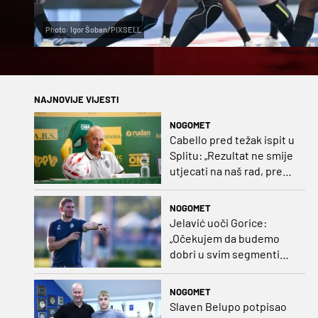
Photo: Igor Šoban/PIXSELL
NAJNOVIJE VIJESTI
NOGOMET
Cabello pred težak ispit u
Splitu: „Rezultat ne smije
utjecati na naš rad, pred
nama je dugo prvenstvo“
NOGOMET
Jelavić uoči Gorice:
„Očekujem da budemo
dobri u svim segmentima
igre i pobjedu“
NOGOMET
Slaven Belupo potpisao