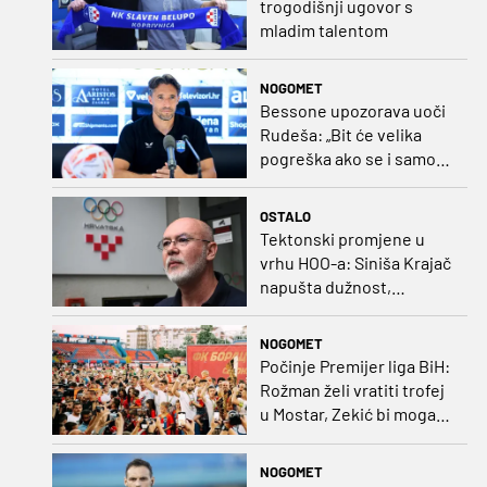
trogodišnji ugovor s
mladim talentom
NOGOMET
Bessone upozorava uoči
Rudeša: „Bit će velika
pogreška ako se i samo
malo opustimo“
OSTALO
Tektonski promjene u
vrhu HOO-a: Siniša Krajač
napušta dužnost,
razriješeno i svih osam
direktora
NOGOMET
Počinje Premijer liga BiH:
Rožman želi vratiti trofej
u Mostar, Zekić bi mogao
biti iznenađenje
NOGOMET