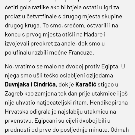
četiri gola razlike ako bi htjela ostati u igri za
prolaz u četvrtfinale s drugog mjesta skupine
drugog kruga. To smo, srećom, ostvarili i na
koncu s prvog mjesta otišli na Mađare i
izvojevali preokret za anale, dok smo u
polufinalu razbili moćne Francuze.
No, vratimo se malo na dvoboj protiv Egipta. U
njega smo ušli teško oslabljeni ozljedama
Duvnjaka i Cindrića
, dok je
Karačić
stigao u
Zagreb kao zamjena tek dan prije utakmice i još
nije uhvatio natjecateljski ritam. Hendikepirana
Hrvatska odigrala je najslabiju utakmicu na
prvenstvu, Egipćani su cijeli dvoboj bili u
prednosti od prve do posljednje minute. Odmah