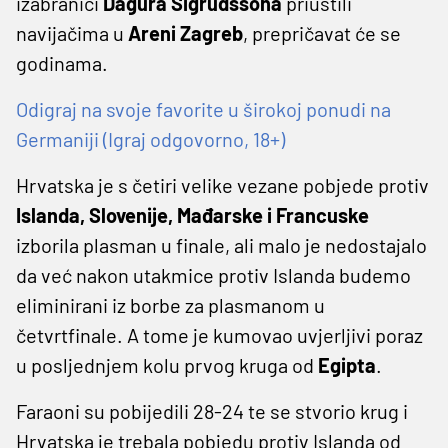
izabranici
Dagura Sigrudssona
priuštili
navijačima u
Areni Zagreb
, prepričavat će se
godinama.
Odigraj na svoje favorite u širokoj ponudi na
Germaniji (Igraj odgovorno, 18+)
Hrvatska je s četiri velike vezane pobjede protiv
Islanda, Slovenije, Mađarske i Francuske
izborila plasman u finale, ali malo je nedostajalo
da već nakon utakmice protiv Islanda budemo
eliminirani iz borbe za plasmanom u
četvrtfinale. A tome je kumovao uvjerljivi poraz
u posljednjem kolu prvog kruga od
Egipta
.
Faraoni su pobijedili 28-24 te se stvorio krug i
Hrvatska je trebala pobjedu protiv Islanda od