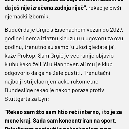
da još nije izrečena zadnja riječ",
rekao je bivši
njemački izbornik.
Budući da je Grgić s Eisenachom vezan do 2027.
godine i nema izlaznu klauzulu u ugovoru za ovu
godinu, trenutno su samo "u ulozi gledatelja",
kaže Prokop. Sam Grgić je već ranije objavio
klubu kako želi ići u Hannover, ali mu je klub
odgovorio da ga ne žele pustiti. Trenutačni
najbolji strijelac njemačke rukometne
Bundeslige rekao je nakon poraza protiv
Stuttgarta za Dyn:
"Rekao sam što sam htio reći interno, i to je za
mene kraj. Sada sam koncentriran na sport.
Pokušavam nastaviti s pokazivanjem svog