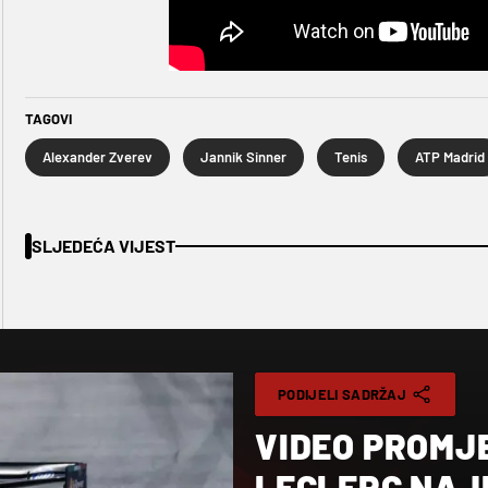
TAGOVI
Alexander Zverev
Jannik Sinner
Tenis
ATP Madrid
SLJEDEĆA VIJEST
PODIJELI SADRŽAJ
VIDEO PROMJE
LECLERC NAJ