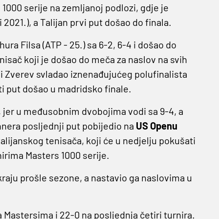
1000 serije na zemljanoj podlozi, gdje je
2021.), a Talijan prvi put došao do finala.
ura Filsa (ATP - 25.) sa 6-2, 6-4 i došao do
nisač koji je došao do meča za naslov na svih
ji Zverev svladao iznenađujućeg polufinalista
ti put došao u madridsko finale.
rit, jer u međusobnim dvobojima vodi sa 9-4, a
nnera posljednji put pobijedio na
US Openu
alijanskog tenisača, koji će u nedjelju pokušati
nirima Masters 1000 serije.
raju prošle sezone, a nastavio ga naslovima u
Mastersima i 22-0 na posljednja četiri turnira.