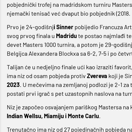
pobjednički trofej na madridskom turniru Masters 
njemački tenisač već dvaput bio pobjednik (2018. i 
Prvo je 24-godišnj
i Sinner
pobijedio Francuza Arth
svog prvog finala u
Madridu
te postao najmlađi te
devet Masters 1000 turnira, a potom je 29-godišn
Belgijca Alexandera Blockxa sa 6-2, 7-5 i po četvr
Talijan će u nedjeljno finale ući kao izraziti favo
ima niz od osam pobjeda protiv
Zvereva
koji je Si
2023
. U mečevima na zemljanoj podlozi je 2-1 za t
postati prvi igrač s pet uzastopnih naslova na tur
Niz je započeo osvajanjem pariškog Mastersa na k
Indian Wellsu, Miamiju i Monte Carlu
.
Trenutačno ima niz od 27 pojedinačnih pobjeda na 