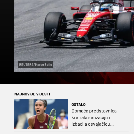
REUTERS/Marco Bello
NAJNOVIJE VIJESTI
OSTALO
Domaća predstavnica
kreirala senzaciju i
izbacila osvajačicu
Roland Garrosa