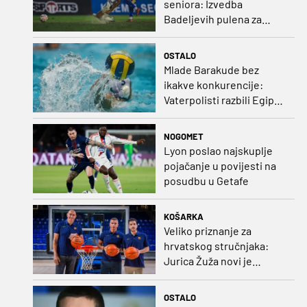
seniora: Izvedba
Badeljevih pulena za
čistu peticu protiv
Bruggea!
OSTALO
Mlade Barakude bez
ikakve konkurencije:
Vaterpolisti razbili Egipat
za polufinale SP-a!
NOGOMET
Lyon poslao najskuplje
pojačanje u povijesti na
posudbu u Getafe
KOŠARKA
Veliko priznanje za
hrvatskog stručnjaka:
Jurica Žuža novi je
pomoćni trener
Barcelone!
OSTALO