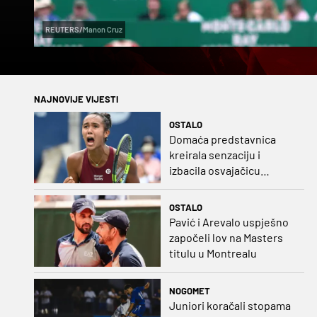
REUTERS/Manon Cruz
NAJNOVIJE VIJESTI
OSTALO
Domaća predstavnica
kreirala senzaciju i
izbacila osvajačicu
Roland Garrosa
OSTALO
Pavić i Arevalo uspješno
započeli lov na Masters
titulu u Montrealu
NOGOMET
Juniori koračali stopama