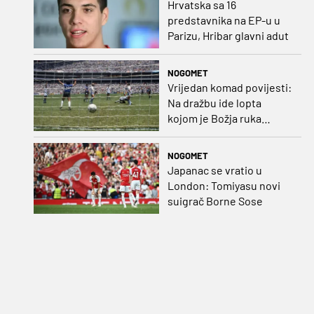
Hrvatska sa 16
predstavnika na EP-u u
Parizu, Hribar glavni adut
NOGOMET
Vrijedan komad povijesti:
Na dražbu ide lopta
kojom je Božja ruka
postigla gol
NOGOMET
Japanac se vratio u
London: Tomiyasu novi
suigrač Borne Sose