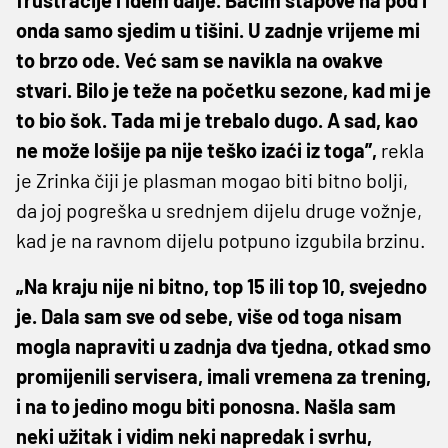
onda samo sjedim u tišini. U zadnje vrijeme mi
to brzo ode. Već sam se navikla na ovakve
stvari. Bilo je teže na početku sezone, kad mi je
to bio šok. Tada mi je trebalo dugo. A sad, kao
ne može lošije pa nije teško izaći iz toga”,
rekla
je Zrinka čiji je plasman mogao biti bitno bolji,
da joj pogreška u srednjem dijelu druge vožnje,
kad je na ravnom dijelu potpuno izgubila brzinu.
„Na kraju nije ni bitno, top 15 ili top 10, svejedno
je. Dala sam sve od sebe, više od toga nisam
mogla napraviti u zadnja dva tjedna, otkad smo
promijenili servisera, imali vremena za trening,
i na to jedino mogu biti ponosna. Našla sam
neki užitak i vidim neki napredak i svrhu,