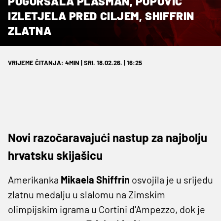
POGORŠALA PLASMAN, POPOVIĆ
IZLETJELA PRED CILJEM, SHIFFRIN
ZLATNA
VRIJEME ČITANJA: 4MIN | SRI. 18.02.26. | 16:25
Novi razočaravajući nastup za najbolju
hrvatsku skijašicu
Amerikanka
Mikaela Shiffrin
osvojila je u srijedu
zlatnu medalju u slalomu na Zimskim
olimpijskim igrama u Cortini d'Ampezzo, dok je