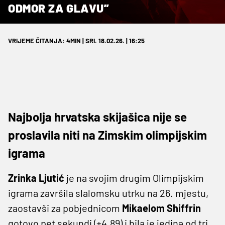
ODMOR ZA GLAVU”
VRIJEME ČITANJA: 4MIN | SRI. 18.02.26. | 16:25
Najbolja hrvatska skijašica nije se
proslavila niti na Zimskim olimpijskim
igrama
Zrinka Ljutić
je na svojim drugim Olimpijskim
igrama završila slalomsku utrku na 26. mjestu,
zaostavši za pobjednicom
Mikaelom Shiffrin
gotovo pet sekundi (+4.89) i bila je jedina od tri