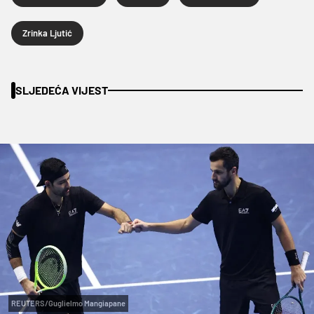
Zrinka Ljutić
SLJEDEĆA VIJEST
REUTERS/Guglielmo Mangiapane