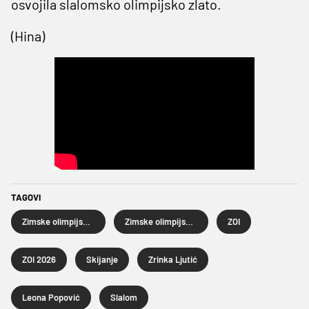
osvojila slalomsko olimpijsko zlato.
(Hina)
TAGOVI
Zimske olimpijske igre
Zimske olimpijske igre 2026.
ZOI
ZOI 2026
Skijanje
Zrinka Ljutić
Leona Popović
Slalom