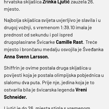
hrvatska skijašica
Zrinka Ljutić
zauzela 26.
mjesto.
Najbolja skijašica svijeta uvjerljivo je slavila i u
drugoj vožnji, s vremenom 1:39.10 imala je
prednost od sekundu i pol ispred
drugoplasirane Švicarke
Camille Rast
. Treće
mjesto i brončanu medalju osvojila je Šveđanka
Anna Svenn Larsson.
Shiffrin je ovime postala druga skijašica u
povijesti koja je postala olimpijska pobjednica u
slalomu dva puta. Prije nje, jedina koja je to
ostvarila bila je švicarska legenda
Vreni
Schneider.
Ljutić je do 26. mjesta stigla s vremenom