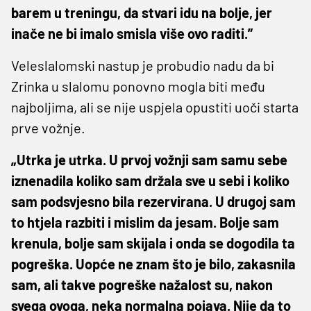
barem u treningu, da stvari idu na bolje, jer
inače ne bi imalo smisla više ovo raditi.”
Veleslalomski nastup je probudio nadu da bi
Zrinka u slalomu ponovno mogla biti među
najboljima, ali se nije uspjela opustiti uoči starta
prve vožnje.
„Utrka je utrka. U prvoj vožnji sam samu sebe
iznenadila koliko sam držala sve u sebi i koliko
sam podsvjesno bila rezervirana. U drugoj sam
to htjela razbiti i mislim da jesam. Bolje sam
krenula, bolje sam skijala i onda se dogodila ta
pogreška. Uopće ne znam što je bilo, zakasnila
sam, ali takve pogreške nažalost su, nakon
svega ovoga, neka normalna pojava. Nije da to