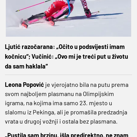
Ljutić razočarana: „Očito u podsvijesti imam
kočnicu“; Vučinić: „Ovo mi je treći put u životu
da sam haklala“
Leona Popović
je vjerojatno bila na putu prema
svom najboljem plasmanu na Olimpijskim
igrama, na kojima ima samo 23. mjesto u
slalomu iz Pekinga, ali je promašila predzadnja
vrata u drugoj vožnji i ostala bez plasmana.
„Pustila sam brzinu, išla predirektno, ne znam