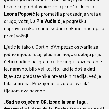
hrvatske predstavnice koja je došla do cilja.
Leona Popović
je promašila predzadnja vrata u
drugoj vožnji, a
Pia Vučinić
je pogrešku
napravila nakon samo sedam sekundi nastupa u
prvoj vožnji.
Ljutić je tako u Cortini d'Ampezzo ostvarila za
jedno mjesto lošiji plasman nego u debiju prije
četiri godine na Igrama u Pekingu. Razočaranje
je, naravno, bilo veliko. No, kad je došla dati
izjavu za predstavnike hrvatskih medija, već je
bila smirena. Pražnjenje je već 'usavršila'
tijekom ove sezone.
„Sad se osjećam OK. Izbacila sam tugu,
frustracije i idem dalje. Bacim štapove na pod i