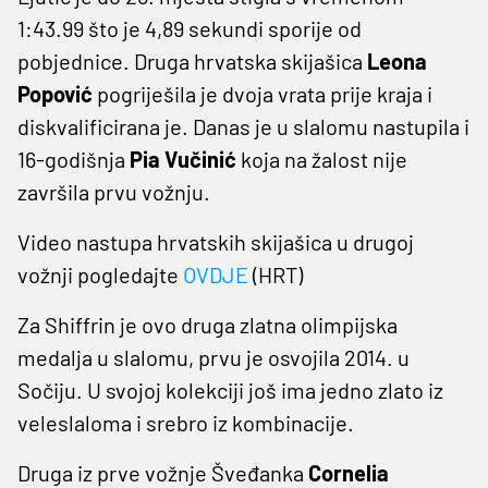
1:43.99 što je 4,89 sekundi sporije od
pobjednice. Druga hrvatska skijašica
Leona
Popović
pogriješila je dvoja vrata prije kraja i
diskvalificirana je. Danas je u slalomu nastupila i
16-godišnja
Pia Vučinić
koja na žalost nije
završila prvu vožnju.
Video nastupa hrvatskih skijašica u drugoj
vožnji pogledajte
OVDJE
(HRT)
Za Shiffrin je ovo druga zlatna olimpijska
medalja u slalomu, prvu je osvojila 2014. u
Sočiju. U svojoj kolekciji još ima jedno zlato iz
veleslaloma i srebro iz kombinacije.
Druga iz prve vožnje Šveđanka
Cornelia