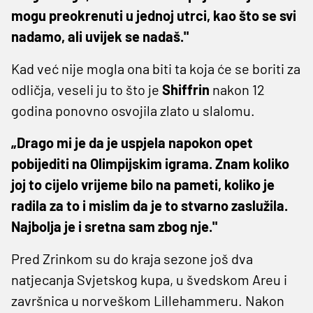
mogu preokrenuti u jednoj utrci, kao što se svi
nadamo, ali uvijek se nadaš."
Kad već nije mogla ona biti ta koja će se boriti za
odličja, veseli ju to što je
Shiffrin
nakon 12
godina ponovno osvojila zlato u slalomu.
„Drago mi je da je uspjela napokon opet
pobijediti na Olimpijskim igrama. Znam koliko
joj to cijelo vrijeme bilo na pameti, koliko je
radila za to i mislim da je to stvarno zaslužila.
Najbolja je i sretna sam zbog nje."
Pred Zrinkom su do kraja sezone još dva
natjecanja Svjetskog kupa, u švedskom Areu i
završnica u norveškom Lillehammeru. Nakon