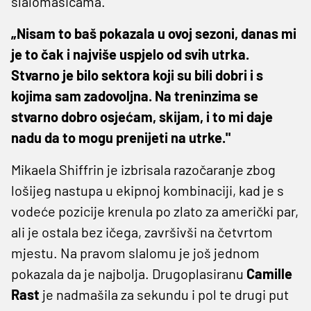
slalomašicama.
„Nisam to baš pokazala u ovoj sezoni, danas mi
je to čak i najviše uspjelo od svih utrka.
Stvarno je bilo sektora koji su bili dobri i s
kojima sam zadovoljna. Na treninzima se
stvarno dobro osjećam, skijam, i to mi daje
nadu da to mogu prenijeti na utrke."
Mikaela Shiffrin je izbrisala razočaranje zbog
lošijeg nastupa u ekipnoj kombinaciji, kad je s
vodeće pozicije krenula po zlato za američki par,
ali je ostala bez ičega, završivši na četvrtom
mjestu. Na pravom slalomu je još jednom
pokazala da je najbolja. Drugoplasiranu
Camille
Rast
je nadmašila za sekundu i pol te drugi put