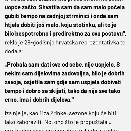
uopće zašto. Shvatila sam da sam malo počela
gubiti tempo na zadnjoj strminici i onda sam
htjela dobiti još malo, koju stotinku, ali to je
bilo bespotrebno i predirektno za ovu postavu",
rekla je 28-godišnja hrvatska reprezentativka te
dodala:
„Probala sam dati sve od sebe, nije uspjelo. S
nekim sam dijelovima zadovoljna, bilo je dobrih
zavoja, osjetila sam gdje sam uspjela dobivati
tempo i dobro se skijati, tako da nije sve tako
crno, ima i dobrih dijelova."
Iza nje je, kao i iza Zrinke, sezone koju će biti
lako zaboraviti. No, ono što je propuštala u
prethodne dvije sezone zbog ozljeda je radno