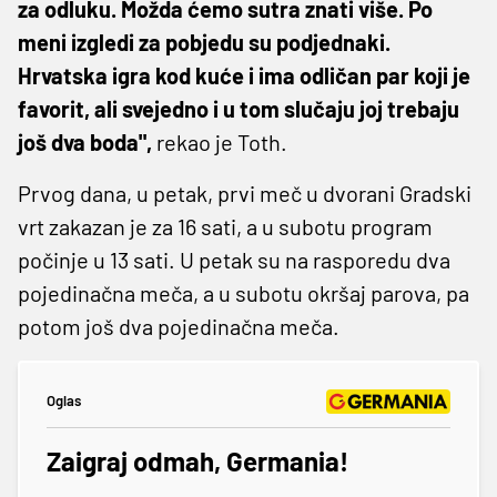
za odluku. Možda ćemo sutra znati više. Po
meni izgledi za pobjedu su podjednaki.
Hrvatska igra kod kuće i ima odličan par koji je
favorit, ali svejedno i u tom slučaju joj trebaju
još dva boda",
rekao je Toth.
Prvog dana, u petak, prvi meč u dvorani Gradski
vrt zakazan je za 16 sati, a u subotu program
počinje u 13 sati. U petak su na rasporedu dva
pojedinačna meča, a u subotu okršaj parova, pa
potom još dva pojedinačna meča.
Oglas
Zaigraj odmah, Germania!