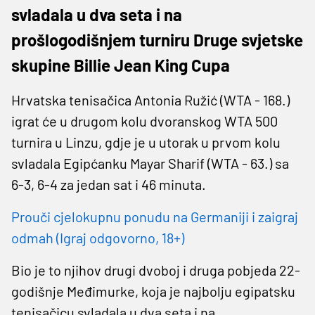
svladala u dva seta i na
prošlogodišnjem turniru Druge svjetske
skupine Billie Jean King Cupa
Hrvatska tenisačica Antonia Ružić (WTA - 168.)
igrat će u drugom kolu dvoranskog WTA 500
turnira u Linzu, gdje je u utorak u prvom kolu
svladala Egipćanku Mayar Sharif (WTA - 63.) sa
6-3, 6-4 za jedan sat i 46 minuta.
Prouči cjelokupnu ponudu na Germaniji i zaigraj
odmah (Igraj odgovorno, 18+)
Bio je to njihov drugi dvoboj i druga pobjeda 22-
godišnje Međimurke, koja je najbolju egipatsku
tenisačicu svladala u dva seta i na