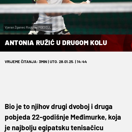
Vjeran Žganec Rogulja/PIXSELL
ANTONIA RUŽIĆ U DRUGOM KOLU
VRIJEME ČITANJA: 3MIN | UTO. 28.01.25. | 14:44
Bio je to njihov drugi dvoboj i druga
pobjeda 22-godišnje Međimurke, koja
je najbolju egipatsku tenisačicu