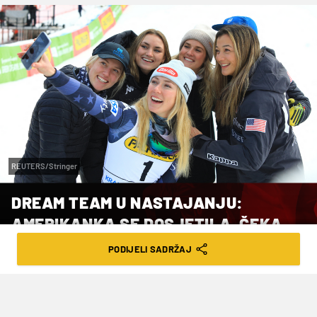
REUTERS/Stringer
DREAM TEAM U NASTAJANJU:
AMERIKANKA SE DOSJETILA, ČEKA
SE ODGOVOR
PODIJELI SADRŽAJ
VRIJEME ČITANJA: 3MIN | UTO. 28.01.25. | 14:44