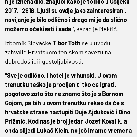
nije iznenadilo, znajući kako je to bilo u Osijeku
2017. i 2918. Ljudi su ovdje jako zainteresirani,
navijanje je bilo odlično i drago mi je da slično
možemo očekivati i sada"
, kazao je Mektić.
Izbornik Slovačke
Tibor Toth
se u uvodu
zahvalio Hrvatskom teniskom savezu na
dobrodošlici i gostoljubivosti.
"Sve je odlično, i hotel je vrhunski. U ovom
trenutku teško je procijeniti tko će igrati,
pogotovo zato što ne znamo što je s Bornom
Gojom, pa bih u ovom trenutku rekao da će s
hrvatske strane nastupiti Duje Ajduković i Dino
Prižmić. Kod nas je broj jedan Jozef Kovalik, a
onda slijedi Lukaš Klein, no još imamo vremena