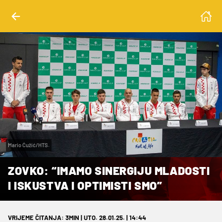
Mario Ćužić/HTS.
ZOVKO: “IMAMO SINERGIJU MLADOSTI
I ISKUSTVA I OPTIMISTI SMO”
VRIJEME ČITANJA: 3MIN | UTO. 28.01.25. | 14:44