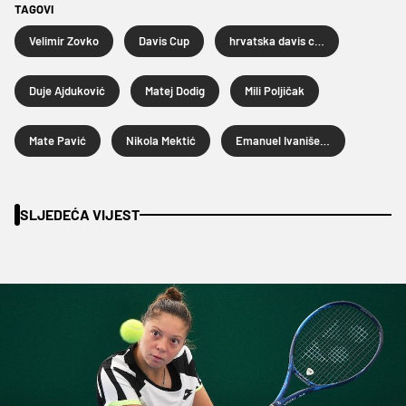
TAGOVI
Velimir Zovko
Davis Cup
hrvatska davis cup reprezentacija
Duje Ajduković
Matej Dodig
Mili Poljičak
Mate Pavić
Nikola Mektić
Emanuel Ivanišević
SLJEDEĆA VIJEST