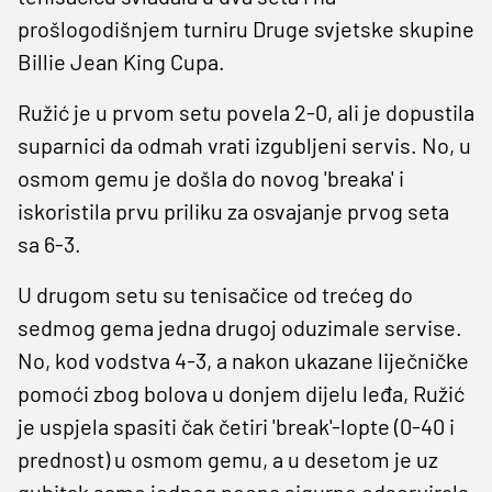
prošlogodišnjem turniru Druge svjetske skupine
Billie Jean King Cupa.
Ružić je u prvom setu povela 2-0, ali je dopustila
suparnici da odmah vrati izgubljeni servis. No, u
osmom gemu je došla do novog 'breaka' i
iskoristila prvu priliku za osvajanje prvog seta
sa 6-3.
U drugom setu su tenisačice od trećeg do
sedmog gema jedna drugoj oduzimale servise.
No, kod vodstva 4-3, a nakon ukazane liječničke
pomoći zbog bolova u donjem dijelu leđa, Ružić
je uspjela spasiti čak četiri 'break'-lopte (0-40 i
prednost) u osmom gemu, a u desetom je uz
gubitak samo jednog poena sigurno odservirala