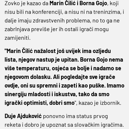
Zovko je kazao da
Marin Čilić i Borna Gojo
, koji
nisu bili na konferenciji, a nisu ni na treninzima, i
dalje imaju zdravstvenih problema, no to ga ne
zabrInjava previše jer ih ostali igrači mogu
zamijeniti.
"Marin Čilić nažalost još uvijek ima ozljedu
lista, njegov nastup je upitan. Borna Gojo nema
više temperaturu, osjeća se bolje i nadamo se
njegovom dolasku. Ali pogledajte sve igrače
ovdje, oni su spremni i zapeti kao puške. Imamo
sinergiju mladosti i iskustva, tako da smo
igrački optimisti, dobri smo
", kazao je izbornik.
Duje Ajduković
ponovno ima status prvog
reketa i dobro je upoznat sa slovačkim igračima.