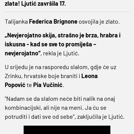
zlata! Ljutić završila 17.
Talijanka
Federica Brignone
osvojila je zlato.
„Nevjerojatno skija, strašno je brza, hrabra i
iskusna - kad se sve to promiješa –
nevjerojatno“
, rekla je Ljutić.
U srijedu je na rasporedu slalom, gdje će uz
Zrinku, hrvatske boje braniti i
Leona
Popović
te
Pia Vučinić
.
"Nadam se da slalom neće biti nalik na onaj
kombinacijski, ali nije na meni. Ja ću se
potruditi i dati sve od sebe", zaključila je Ljutić.