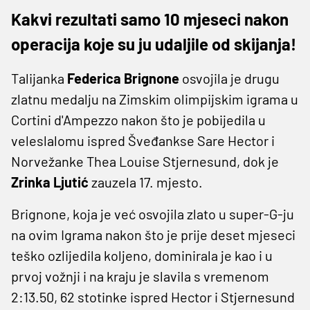
Kakvi rezultati samo 10 mjeseci nakon
operacija koje su ju udaljile od skijanja!
Talijanka
Federica Brignone
osvojila je drugu
zlatnu medalju na Zimskim olimpijskim igrama u
Cortini d'Ampezzo nakon što je pobijedila u
veleslalomu ispred Šveđankse Sare Hector i
Norvežanke Thea Louise Stjernesund, dok je
Zrinka Ljutić
zauzela 17. mjesto.
Brignone, koja je već osvojila zlato u super-G-ju
na ovim Igrama nakon što je prije deset mjeseci
teško ozlijedila koljeno, dominirala je kao i u
prvoj vožnji i na kraju je slavila s vremenom
2:13.50, 62 stotinke ispred Hector i Stjernesund