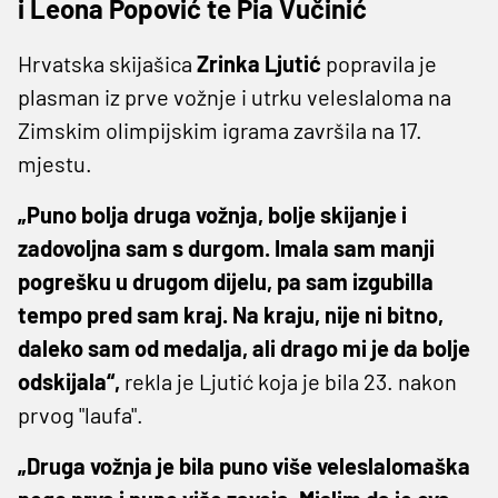
i Leona Popović te Pia Vučinić
Hrvatska skijašica
Zrinka
Ljutić
popravila je
plasman iz prve vožnje i utrku veleslaloma na
Zimskim olimpijskim igrama završila na 17.
mjestu.
„Puno bolja druga vožnja, bolje skijanje i
zadovoljna sam s durgom. Imala sam manji
pogrešku u drugom dijelu, pa sam izgubilla
tempo pred sam kraj. Na kraju, nije ni bitno,
daleko sam od medalja, ali drago mi je da bolje
odskijala“,
rekla je Ljutić koja je bila 23. nakon
prvog "laufa".
„Druga vožnja je bila puno više veleslalomaška