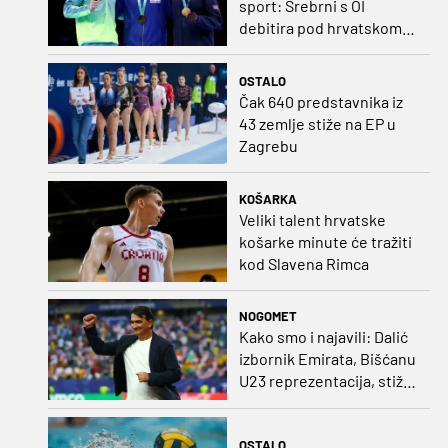
sport: Srebrni s OI
debitira pod hrvatskom
zastavom
OSTALO
Čak 640 predstavnika iz
43 zemlje stiže na EP u
Zagrebu
KOŠARKA
Veliki talent hrvatske
košarke minute će tražiti
kod Slavena Rimca
NOGOMET
Kako smo i najavili: Dalić
izbornik Emirata, Bišćanu
U23 reprezentacija, stiže
i Ivanković!
OSTALO