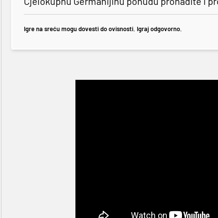
Cjelokupnu Germanijinu ponudu pronađite i p
Igre na sreću mogu dovesti do ovisnosti. Igraj odgovorno.