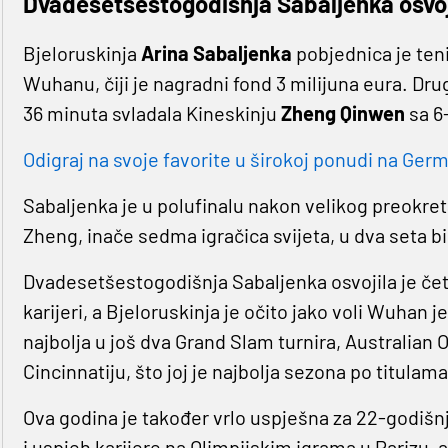
Dvadesetšestogodišnja Sabaljenka osvoji
Bjeloruskinja
Arina Sabaljenka
pobjednica je ten
Wuhanu, čiji je nagradni fond 3 milijuna eura. Drug
36 minuta svladala Kineskinju
Zheng Qinwen
sa 6-
Odigraj na svoje favorite u širokoj ponudi na Germa
Sabaljenka je u polufinalu nakon velikog preokre
Zheng, inače sedma igračica svijeta, u dva seta b
Dvadesetšestogodišnja Sabaljenka osvojila je čet
karijeri, a Bjeloruskinja je očito jako voli Wuhan je
najbolja u još dva Grand Slam turnira, Australian Op
Cincinnatiju, što joj je najbolja sezona po titulama
Ova godina je također vrlo uspješna za 22-godišnj
i uspjeh karijere na Olimpijskim igrama u Parizu, a