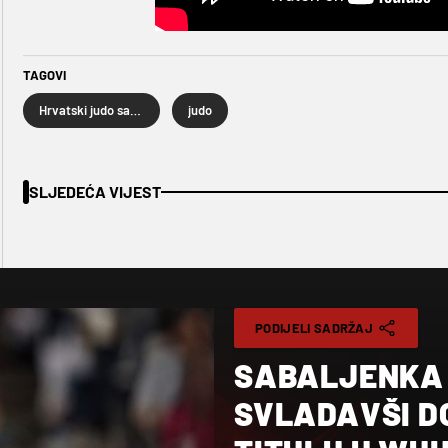
TAGOVI
Hrvatski judo savez
judo
SLJEDEĆA VIJEST
PODIJELI SADRŽAJ
SABALJENKA 
SVLADAVŠI D