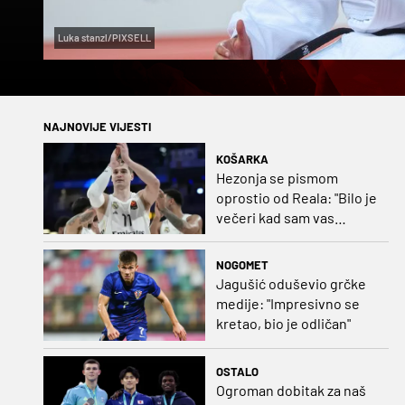
Luka stanzl/PIXSELL
NAJNOVIJE VIJESTI
KOŠARKA
Hezonja se pismom
oprostio od Reala: "Bilo je
večeri kad sam vas
dovodio do ruba
strpljenja"
NOGOMET
Jagušić oduševio grčke
medije: "Impresivno se
kretao, bio je odličan"
OSTALO
Ogroman dobitak za naš