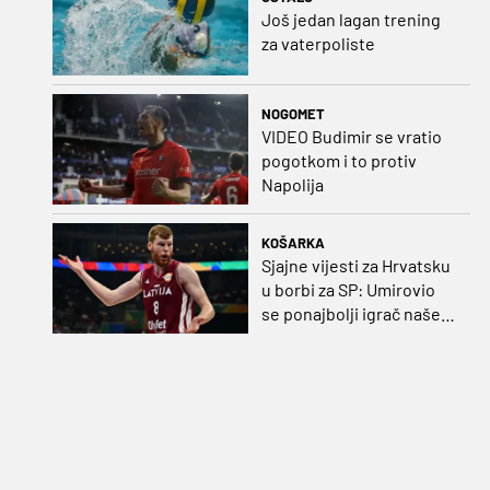
Još jedan lagan trening
za vaterpoliste
NOGOMET
VIDEO Budimir se vratio
pogotkom i to protiv
Napolija
KOŠARKA
Sjajne vijesti za Hrvatsku
u borbi za SP: Umirovio
se ponajbolji igrač našeg
idućeg protivnika