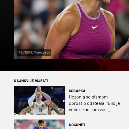
REUTERS/Florence Lo
NAJNOVIJE VIJESTI
KOŠARKA
Hezonja se pismom
oprostio od Reala: "Bilo je
večeri kad sam vas
dovodio do ruba
strpljenja"
NOGOMET