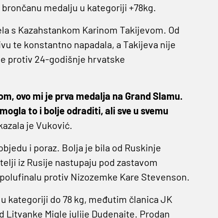
 brončanu medalju u kategoriji +78kg.
ela s Kazahstankom Karinom Takijevom. Od
vu te konstantno napadala, a Takijeva nije
ene protiv 24-godišnje hrvatske
om, ovo mi je prva medalja na Grand Slamu.
ogla to i bolje odraditi, ali sve u svemu
kazala je Vuković.
bjedu i poraz. Bolja je bila od Ruskinje
atelji iz Rusije nastupaju pod zastavom
 polufinalu protiv Nizozemke Kare Stevenson.
 u kategoriji do 78 kg, međutim članica JK
d Litvanke Migle julije Dudenaite. Prodan