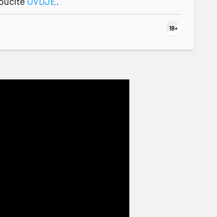
roučite
OVDJE
.