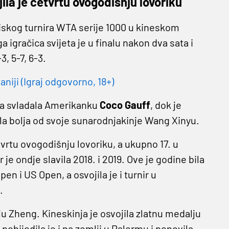
la je četvrtu ovogodišnju lovoriku
iskog turnira WTA serije 1000 u kineskom
a igračica svijeta je u finalu nakon dva sata i
3, 5-7, 6-3.
niji (Igraj odgovorno, 18+)
ta svladala Amerikanku
Coco Gauff
, dok je
ila bolja od svoje sunarodnjakinje Wang Xinyu.
vrtu ovogodišnju lovoriku, a ukupno 17. u
r je ondje slavila 2018. i 2019. Ove je godine bila
en i US Open, a osvojila je i turnir u
.
u Zheng. Kineskinja je osvojila zlatnu medalju
 pobijedila je i na zemlji u Palermu i ponovila