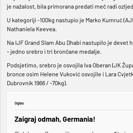
je nažalost, bila primorana predati meč radi ozlje
U kategoriji -100kg nastupio je Marko Kumruć (AJ
Nathaniela Keevea.
Na IJF Grand Slam Abu Dhabi nastupilo je devet hr
- jedno srebro i tri brončane medalje.
Podsjetimo, srebro je osvojila Iva Oberan (JK Žup
bronce osim Helene Vuković osvojile i Lara Cvjetko
Dubrovnik 1966 / -70kg).
Oglas
Zaigraj odmah, Germania!