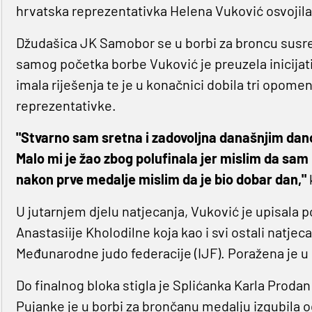
hrvatska reprezentativka Helena Vuković osvojila
Džudašica JK Samobor se u borbi za broncu susr
samog početka borbe Vuković je preuzela inicijati
imala riješenja te je u konačnici dobila tri opom
reprezentativke.
"Stvarno sam sretna i zadovoljna današnjim dan
Malo mi je žao zbog polufinala jer mislim da sam m
nakon prve medalje mislim da je bio dobar dan,"
U jutarnjem djelu natjecanja, Vuković je upisala po
Anastasiije Kholodilne koja kao i svi ostali natjec
Međunarodne judo federacije (IJF). Poražena je u
Do finalnog bloka stigla je Splićanka Karla Prodan
Pujanke je u borbi za brončanu medalju izgubila o