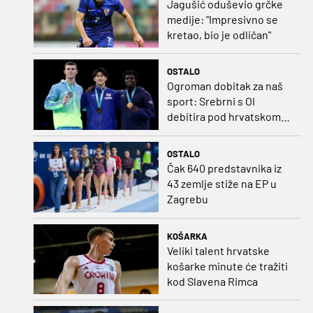
Jagušić oduševio grčke
medije: "Impresivno se
kretao, bio je odličan"
OSTALO
Ogroman dobitak za naš
sport: Srebrni s OI
debitira pod hrvatskom
zastavom
OSTALO
Čak 640 predstavnika iz
43 zemlje stiže na EP u
Zagrebu
KOŠARKA
Veliki talent hrvatske
košarke minute će tražiti
kod Slavena Rimca