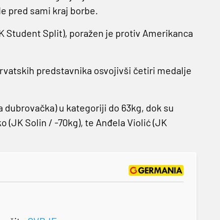
de pred sami kraj borbe.
K Student Split), poražen je protiv Amerikanca
vatskih predstavnika osvojivši četiri medalje
a dubrovačka) u kategoriji do 63kg, dok su
 (JK Solin / -70kg), te Anđela Violić (JK