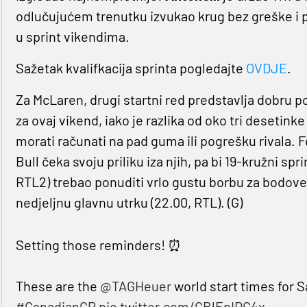
odlučujućem trenutku izvukao krug bez greške i pre
u sprint vikendima.
Sažetak kvalifkacija sprinta pogledajte
OVDJE
.
Za McLaren, drugi startni red predstavlja dobru 
za ovaj vikend, iako je razlika od oko tri desetin
morati računati na pad guma ili pogrešku rivala. Fe
Bull čeka svoju priliku iza njih, pa bi 19-kružni 
RTL2) trebao ponuditi vrlo gustu borbu za bodove i
nedjeljnu glavnu utrku (22.00, RTL). (G)
Setting those reminders! ⏰
These are the
@TAGHeuer
world start times for S
#CanadianGP
pic.twitter.com/GBlEpIDC4x