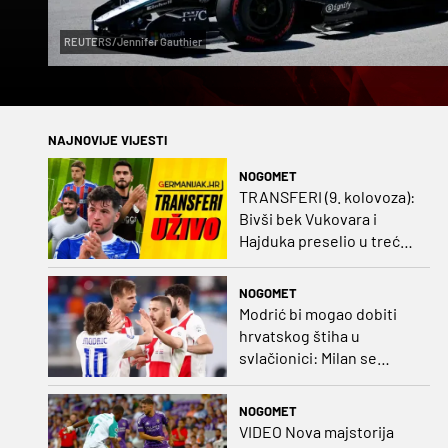
REUTERS/Jennifer Gauthier
NAJNOVIJE VIJESTI
NOGOMET
TRANSFERI (9. kolovoza):
Bivši bek Vukovara i
Hajduka preselio u treću
ligu, đakovački 'sin vjetra'
napustio Kirgistan
NOGOMET
Modrić bi mogao dobiti
hrvatskog štiha u
svlačionici: Milan se
raspituje za usluge
Vatrenog!
NOGOMET
VIDEO Nova majstorija