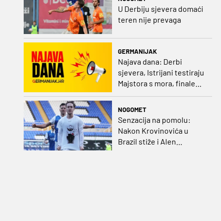
U Derbiju sjevera domaći
teren nije prevaga
GERMANIJAK
Najava dana: Derbi
sjevera, Istrijani testiraju
Majstora s mora, finale
Ramljaka Dinamo - Ajax,
mladi rukometaši protiv
NOGOMET
Francuza
Senzacija na pomolu:
Nakon Krovinovića u
Brazil stiže i Alen
Halilović!?