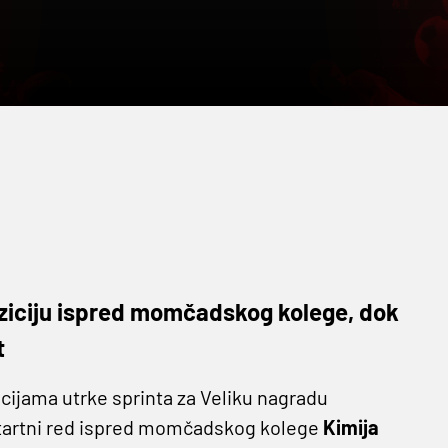
oziciju ispred momčadskog kolege, dok
t
kacijama utrke sprinta za Veliku nagradu
tartni red ispred momčadskog kolege
Kimija