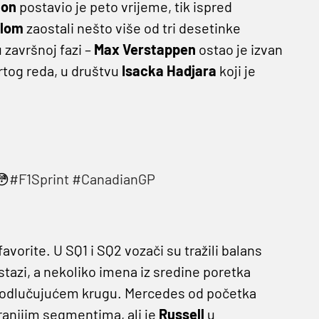
ton
postavio je peto vrijeme, tik ispred
llom
zaostali nešto više od tri desetinke
u završnoj fazi –
Max Verstappen
ostao je izvan
vrtog reda, u društvu
Isacka Hadjara
koji je
😳
#F1Sprint
#CanadianGP
avorite. U SQ1 i SQ2 vozači su tražili balans
tazi, a nekoliko imena iz sredine poretka
a u odlučujućem krugu. Mercedes od početka
 ranijim segmentima, ali je
Russell
u