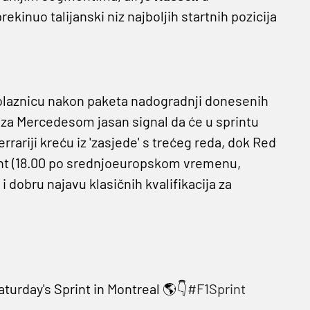
kinuo talijanski niz najboljih startnih pozicija
polaznicu nakon paketa nadogradnji donesenih
ke za Mercedesom jasan signal da će u sprintu
rrariji kreću iz 'zasjede' s trećeg reda, dok Red
sprint (18.00 po srednjoeuropskom vremenu,
 dobru najavu klasičnih kvalifikacija za
aturday's Sprint in Montreal 🌎👇
#F1Sprint