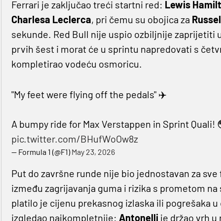
Ferrari je zaključao treći startni red:
Lewis Hamil
Charlesa Leclerca
, pri čemu su obojica za
Russe
sekunde. Red Bull nije uspio ozbiljnije zaprijetiti 
prvih šest i morat će u sprintu napredovati s čet
kompletirao vodeću osmoricu.
"My feet were flying off the pedals" ✈️
A bumpy ride for Max Verstappen in Sprint Quali! 
pic.twitter.com/BHufWoOw8z
— Formula 1 (@F1)
May 23, 2026
Put do završne runde nije bio jednostavan za sve f
između zagrijavanja guma i rizika s prometom na s
platilo je cijenu prekasnog izlaska ili pogrešak
izgledao najkompletnije:
Antonelli
je držao vrh u