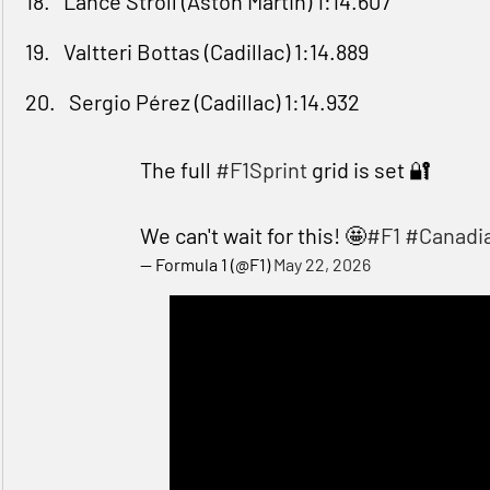
18. Lance Stroll (Aston Martin) 1:14.607
19. Valtteri Bottas (Cadillac) 1:14.889
20. Sergio Pérez (Cadillac) 1:14.932
The full
#F1Sprint
grid is set 🔐
We can't wait for this! 🤩
#F1
#Canadi
— Formula 1 (@F1)
May 22, 2026