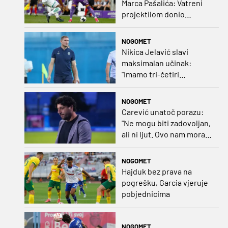
Marca Pašalića: Vatreni
projektilom donio
vodstvo pa igru napustio
zbog ozljede
NOGOMET
Nikica Jelavić slavi
maksimalan učinak:
"Imamo tri-četiri
senatora koji vode naš
vrtić"
NOGOMET
Carević unatoč porazu:
"Ne mogu biti zadovoljan,
ali ni ljut. Ovo nam mora
biti putokaz"
NOGOMET
Hajduk bez prava na
pogrešku, Garcia vjeruje
pobjednicima
NOGOMET