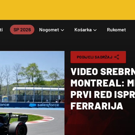
ti
SP 2026
Nogomet
Košarka
Rukomet
PODIJELI SADRŽAJ
VIDEO SREBRN
MONTREAL: M
PRVI RED ISP
FERRARIJA