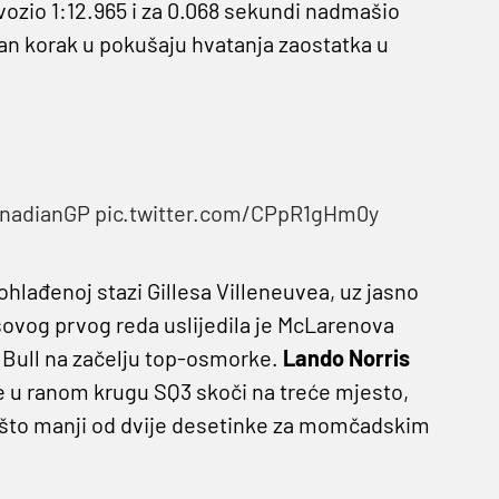
vozio 1:12.965 i za 0.068 sekundi nadmašio
an korak u pokušaju hvatanja zaostatka u
nadianGP
pic.twitter.com/CPpR1gHm0y
 ohlađenoj stazi Gillesa Villeneuvea, uz jasno
ovog prvog reda uslijedila je McLarenova
ed Bull na začelju top-osmorke.
Lando Norris
ke u ranom krugu SQ3 skoči na treće mjesto,
ešto manji od dvije desetinke za momčadskim