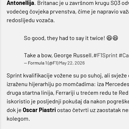
Antonellija
. Britanac je u završnom krugu SQ3 od
vodećeg čovjeka prvenstva, čime je napravio važ
redoslijedu vozača.
So good, they had to say it twice! 😆😆
Take a bow, George Russell.
#F1Sprint
#Ca
— Formula 1 (@F1)
May 22, 2026
Sprint kvalifikacije vožene su po suhoj, ali svježe
izraženu hijerarhiju po momčadima: iza Mercedes
druga startna linija, Ferrariji u trećem redu te R
iskoristio je posljednji pokušaj da nakon pogreš
dok je
Oscar Piastri
ostao četvrti uz zaostatak n
kolegom.