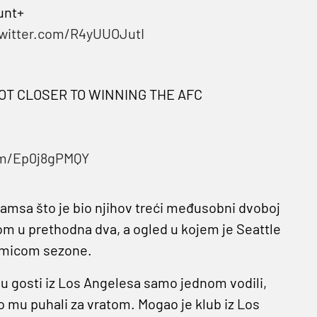
unt+
twitter.com/R4yUUOJutI
OT CLOSER TO WINNING THE AFC
com/Ep0j8gPMQY
 Ramsa što je bio njihov treći međusobni dvoboj
m u prethodna dva, a ogled u kojem je Seattle
akmicom sezone.
 su gosti iz Los Angelesa samo jednom vodili,
no mu puhali za vratom. Mogao je klub iz Los