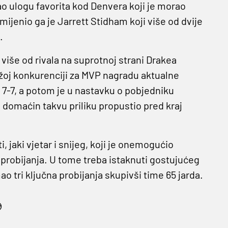
 ulogu favorita kod Denvera koji je morao
ijenio ga je Jarrett Stidham koji više od dvije
.
iše od rivala na suprotnoj strani Drakea
žoj konkurenciji za MVP nagradu aktualne
7-7, a potom je u nastavku o pobjedniku
je domaćin takvu priliku propustio pred kraj
, jaki vjetar i snijeg, koji je onemogućio
a probijanja. U tome treba istaknuti gostujućeg
 tri ključna probijanja skupivši time 65 jarda.
