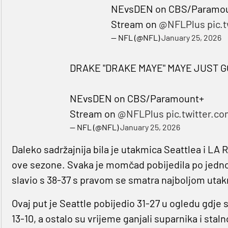
NEvsDEN on CBS/Paramo
Stream on
@NFLPlus
pic.
— NFL (@NFL)
January 25, 2026
DRAKE "DRAKE MAYE" MAYE JUST G
NEvsDEN on CBS/Paramount+
Stream on
@NFLPlus
pic.twitter.
— NFL (@NFL)
January 25, 2026
Daleko sadržajnija bila je utakmica Seattlea i LA
ove sezone. Svaka je momčad pobijedila po jedno
slavio s 38-37 s pravom se smatra najboljom ut
Ovaj put je Seattle pobijedio 31-27 u ogledu gdje
13-10, a ostalo su vrijeme ganjali suparnika i stal