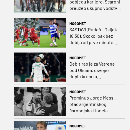
pobjedu karijere, Scaroni
preuzeo ukupno vodstvo
u Poljskoj
NOGOMET
SASTAVI (Rudeš - Osijek
18.30): Skoko ipak bez
debija od prve minute,
gosti promijenili
napadača u odnosu na
NOGOMET
prvo kolo
Debitirao je za Vatrene
pod Olićem, osvojio
duplu krunu u
Rumunjskoj pa preselio
na Cipar
NOGOMET
Preminuo Jorge Messi,
otac argentinskog
čarobnjaka Lionela
NOGOMET