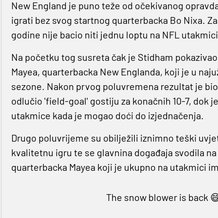
New England je puno teže od očekivanog opravdao
igrati bez svog startnog quarterbacka Bo Nixa. Zam
godine nije bacio niti jednu loptu na NFL utakmici
Na početku tog susreta čak je Stidham pokazivao v
Mayea, quarterbacka New Englanda, koji je u naju
sezone. Nakon prvog poluvremena rezultat je bio 
odlučio 'field-goal' gostiju za konačnih 10-7, dok 
utakmice kada je mogao doći do izjednačenja.
Drugo poluvrijeme su obilježili iznimno teški uvjeti
kvalitetnu igru te se glavnina događaja svodila n
quarterbacka Mayea koji je ukupno na utakmici imao
The snow blower is back 