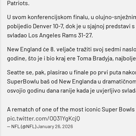
Patriots.
U svom konferencijskom finalu, u olujno-snježni
pobijedio Denver 10-7, dok je u sjajnoj predstavi
svladao Los Angeles Rams 31-27.
New England će 8. veljače tražiti svoj sedmi naslov
godine, što je i bio kraj ere Toma Bradyja, najbol
Seatte se, pak, plasirao u finale po prvi puta nak
SuperBowlu baš od New Englanda u dramatičnom d
osvojio godinu dana ranije kada je uvjerljivo svla
A rematch of one of the most iconic Super Bowls 
pic.twitter.com/OQ31YgKcjQ
— NFL (@NFL)
January 26, 2026