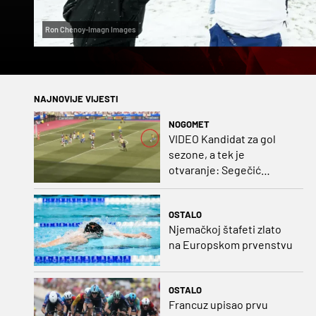
Ron Chenoy-Imagn Images
NAJNOVIJE VIJESTI
NOGOMET
VIDEO Kandidat za gol
sezone, a tek je
otvaranje: Segečić
bombom probio West
Ham!
OSTALO
Njemačkoj štafeti zlato
na Europskom prvenstvu
OSTALO
Francuz upisao prvu