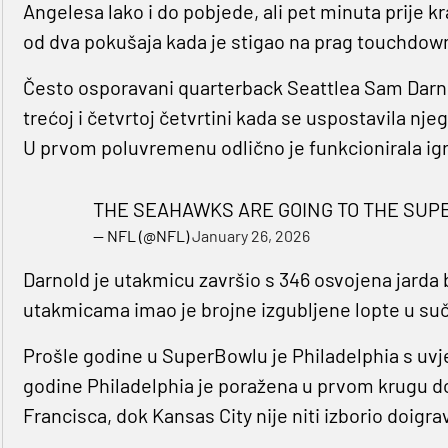
Angelesa lako i do pobjede, ali pet minuta prije kra
od dva pokušaja kada je stigao na prag touchdow
Često osporavani quarterback Seattlea Sam Darno
trećoj i četvrtoj četvrtini kada se uspostavila n
U prvom poluvremenu odlično je funkcionirala igr
THE SEAHAWKS ARE GOING TO THE SUP
— NFL (@NFL)
January 26, 2026
Darnold je utakmicu završio s 346 osvojena jarda
utakmicama imao je brojne izgubljene lopte u suč
Prošle godine u SuperBowlu je Philadelphia s uvje
godine Philadelphia je poražena u prvom krugu 
Francisca, dok Kansas City nije niti izborio doigra