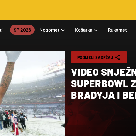
ti
SP 2026
Nogomet
Košarka
Rukomet
PODIJELI SADRŽAJ
VIDEO SNJEŽN
SUPERBOWL Z
BRADYJA I BE