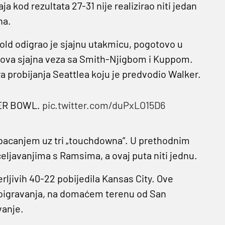
ja kod rezultata 27-31 nije realizirao niti jedan
na.
ld odigrao je sjajnu utakmicu, pogotovo u
jegova sjajna veza sa Smith-Njigbom i Kuppom.
a probijanja Seattlea koju je predvodio Walker.
ER BOWL.
pic.twitter.com/duPxLO15D6
 bacanjem uz tri „touchdowna“. U prethodnim
eljavanjima s Ramsima, a ovaj puta niti jednu.
rljivih 40-22 pobijedila Kansas City. Ove
doigravanja, na domaćem terenu od San
vanje.