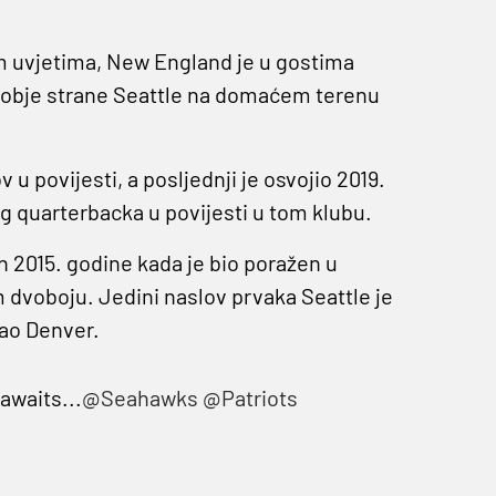
m uvjetima, New England je u gostima
 s obje strane Seattle na domaćem terenu
 u povijesti, a posljednji je osvojio 2019.
jeg quarterbacka u povijesti u tom klubu.
on 2015. godine kada je bio poražen u
voboju. Jedini naslov prvaka Seattle je
dao Denver.
awaits...
@Seahawks
@Patriots