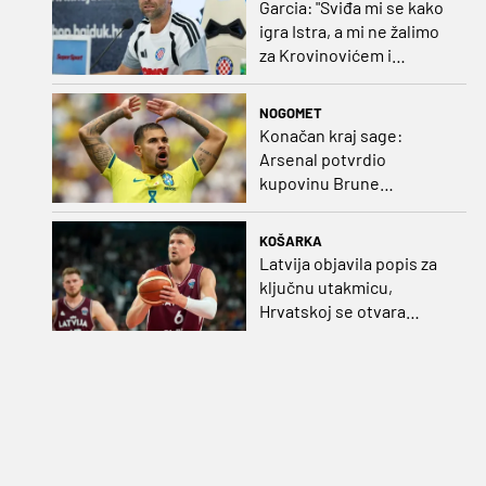
Garcia: "Sviđa mi se kako
igra Istra, a mi ne žalimo
za Krovinovićem i
Guillamonom. Selahi?
Nismo u kontaktu"
NOGOMET
Konačan kraj sage:
Arsenal potvrdio
kupovinu Brune
Guimaraesa
KOŠARKA
Latvija objavila popis za
ključnu utakmicu,
Hrvatskoj se otvara
velika prilika