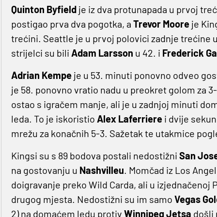
Quinton Byfield
je iz dva protunapada u prvoj treć
postigao prva dva pogotka, a
Trevor Moore
je Kin
trećini. Seattle je u prvoj polovici zadnje trećine
strijelci su bili
Adam Larsson
u 42. i
Frederick G
Adrian Kempe
je u 53. minuti ponovno odveo gos
je 58. ponovno vratio nadu u preokret golom za 3-4
ostao s igračem manje, ali je u zadnjoj minuti d
leda. To je iskoristio
Alex Laferriere
i dvije sekun
mrežu za konačnih 5-3. Sažetak te utakmice pogl
Kingsi su s 89 bodova postali nedostižni
San Jos
na gostovanju u
Nashvilleu
. Momčad iz Los Angele
doigravanje preko Wild Carda, ali u izjednačenoj Pa
drugog mjesta. Nedostižni su im samo
Vegas Gol
2) na domaćem ledu protiv
Winnipeg Jetsa
došli