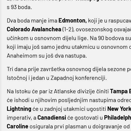
s 93 boda.
Dva boda manje ima
Edmonton,
koji je u raspuc
Colorado Avalanchea
(1-2), ovosezonskog osvaja
učinkom u osnovnom dijelu lige. Na 90 bodova s
koji imaju još samo jednu utakmicu u osnovnom d
Anaheimom su još dva nastupa.
Tri dana prije završetka osnovnog dijela sezone p
Istočnoj i jedan u Zapadnoj konferenciji.
Na Istoku će par iz Atlanske divizije činiti
Tampa 
će ishodi u njihovim posljednjim nastupima odred
Lightning
će u zadnjoj utakmici ugostiti
New York
imperativ, a
Canadiensi
će gostovati u
Philadelphi
Caroline
osigurala prvi plasman u doigravanje o