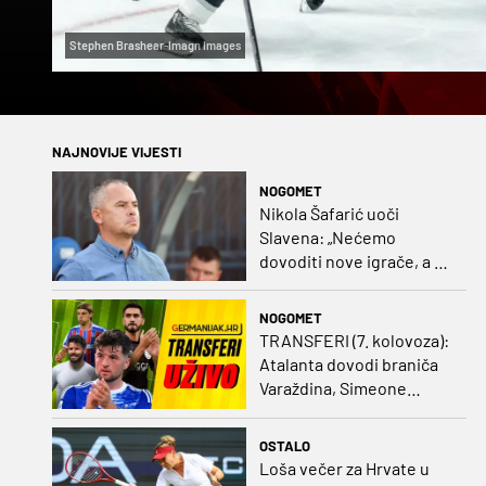
Stephen Brashear-Imagn Images
NAJNOVIJE VIJESTI
NOGOMET
Nikola Šafarić uoči
Slavena: „Nećemo
dovoditi nove igrače, a o
prodaji ćemo razmisliti
ako dođe ponuda”
NOGOMET
TRANSFERI (7. kolovoza):
Atalanta dovodi braniča
Varaždina, Simeone
dovodi stopera po svom
ukusu
OSTALO
Loša večer za Hrvate u