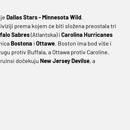
ije
Dallas Stars - Minnesota Wild
.
viziji prema kojem će biti složena preostala tri
falo Sabres
(Atlantska) i
Carolina Hurricanes
kmica
Bostona
i
Ottawe
. Boston ima bod više i
u protiv Buffala, a Ottawa protiv Caroline.
Bruinsi dočekuju
New Jersey Devilse
, a