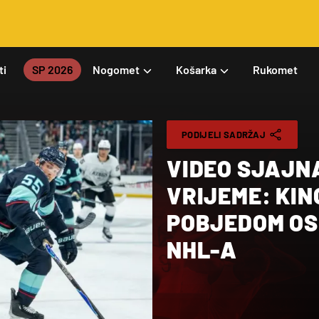
ti
SP 2026
Nogomet
Košarka
Rukomet
PODIJELI SADRŽAJ
VIDEO SJAJN
VRIJEME: KI
POBJEDOM OS
NHL-A