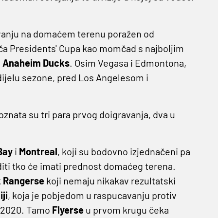
avanju na domaćem terenu poražen od
ča Presidents' Cupa kao momčad s najboljim
u
Anaheim Ducks
. Osim Vegasa i Edmontona,
ijelu sezone, pred Los Angelesom i
oznata su tri para prvog doigravanja, dva u
Bay
i
Montreal
, koji su bodovno izjednačeni pa
iti tko će imati prednost domaćeg terena.
 Rangerse
koji nemaju nikakav rezultatski
ji
, koja je pobjedom u raspucavanju protiv
d 2020. Tamo
Flyerse
u prvom krugu čeka