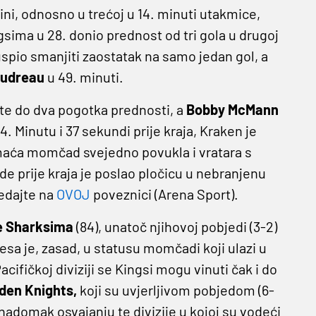
ini, odnosno u trećoj u 14. minuti utakmice,
gsima u 28. donio prednost od tri gola u drugoj
 uspio smanjiti zaostatak na samo jedan gol, a
audreau
u 49. minuti.
te do dva pogotka prednosti, a
Bobby McMann
. Minutu i 37 sekundi prije kraja, Kraken je
omaća momčad svejedno povukla i vratara s
de prije kraja je poslao pločicu u nebranjenu
edajte na
OVOJ
poveznici (Arena Sport).
e Sharksima
(84), unatoč njihovoj pobjedi (3-2)
sa je, zasad, u statusu momčadi koji ulazi u
cifičkoj diviziji se Kingsi mogu vinuti čak i do
den Knights,
koji su uvjerljivom pobjedom (6-
 nadomak osvajanju te divizije u kojoj su vodeći