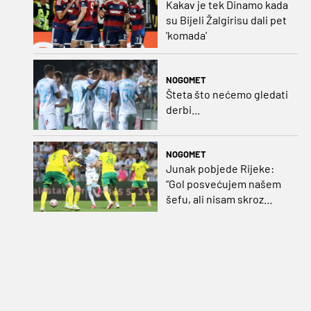
Kakav je tek Dinamo kada
su Bijeli Žalgirisu dali pet
'komada'
NOGOMET
Šteta što nećemo gledati
derbi...
NOGOMET
Junak pobjede Rijeke:
“Gol posvećujem našem
šefu, ali nisam skroz
zadovoljan, trebali smo
pobijediti s dva, tri gola
razlike”