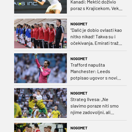
Kanadi: Mektić doživio
poraz s Krajicekom, Vekić
poražena u paru sa
Sakkari
NOGOMET
“Dalić je dobio ovlasti kao
nitko nikad! Takva su i
očekivanja, Emirati traže
i veliki rezultat!“
NOGOMET
Trafford napušta
Manchester: Leeds
potpisao ugovor s novim
golmanom i oborio
nekoliko rekorda
NOGOMET
Strateg Ilvesa: „Ne
slavimo poraze niti smo
njime zadovoljni, ali
možemo biti ponosni jer
smo pokazali karakter”
NOGOMET