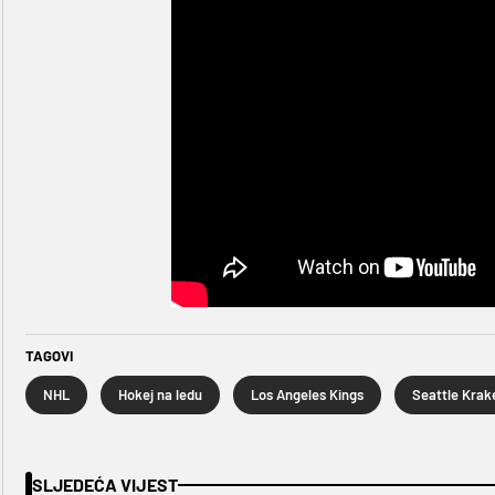
TAGOVI
NHL
Hokej na ledu
Los Angeles Kings
Seattle Krak
SLJEDEĆA VIJEST