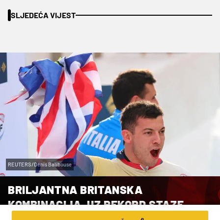
SLJEDEĆA VIJEST
REUTERS/Denis Balibouse
BRILJANTNA BRITANSKA
KOMBINACIJA, UZ REKORD STAZE,
OSVOJILA ZLATO U SKELETONU