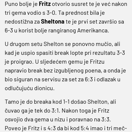
Puno bolje je
Fritz
otvorio susret te je već nakon
tri gema vodio s 3-0. Ta prednost bila je
nedostižna za
Sheltona
te je prvi set završio sa
6-3 u korist bolje rangiranog Amerikanca.
U drugom setu Shelton se ponovno mučio, ali
kad je uspio spasiti break lopte pri rezultatu 3-3
je proigrao. U sljedećem gemu je Fritzu
napravio break bez izgubljenog poena, a onda je
bio siguran na servisu za set za 6:3 i odlazak u
odlučujuću dionicu.
Tamo je do breaka kod 1-1 došao Shelton, ali
čuvao ga je tek do 3:1. Nakon toga je Fritz
osvojio dva gema u nizu i poravnao na 3:3.
Poveo je Fritz i s 4:3 da bi kod 5:4 imao i tri meč-