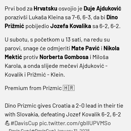
Prvi bod za
Hrvatsku
osvojio je
Duje Ajduković
porazivši Lukaša Kleina sa 7-6, 6-3, da bi
Dino
Prižmić
pobijedio
Jozefa Kovalika
sa 6-2, 6-2.
U subotu, s početkom u 13 sati, na redu su
parovi, snage će odmjeriti
Mate Pavić
i
Nikola
Mektić
protiv
Norberta Gombosa
i Miloša
Karola, a onda slijede mečevi Ajduković -
Kovalik i Prižmić - Klein.
Premium from Prizmic 🇭🇷
Dino Prizmic gives Croatia a 2-0 lead in their tie
with Slovakia, defeating Jozef Kovalik 6-2, 6-2
💪
#DavisCup
pic.twitter.com/gbIlUPVMSo
— Davis Cup (@DavisCup)
January 31, 2025