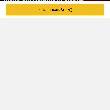
PROSLAVI I ODMORI SE NAKON
POBJEDE?”
PODIJELI SADRŽAJ
VRIJEME ČITANJA: 2MIN | PET. 31.01.25. | 18:09
Ženski slalom na SP.u u Saalbachu na
programu je 15. veljače
Najbolja hrvatska skijašica Zrinka Ljutić
nakon treće pobjede u Svjetskom kupu u
karijeri, koju je ostvarila u noćnom slalomu u
Courchevelu izjavila je kako su joj ovo prvi