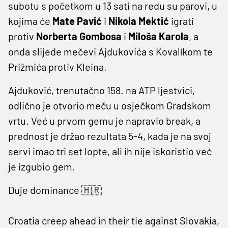
subotu s početkom u 13 sati na redu su parovi, u
kojima će
Mate Pavić
i
Nikola Mektić
igrati
protiv
Norberta Gombosa
i
Miloša Karola
, a
onda slijede mečevi Ajdukovića s Kovalíkom te
Prižmića protiv Kleina.
Ajduković, trenutačno 158. na ATP ljestvici,
odlično je otvorio meču u osječkom Gradskom
vrtu. Već u prvom gemu je napravio break, a
prednost je držao rezultata 5-4, kada je na svoj
servi imao tri set lopte, ali ih nije iskoristio već
je izgubio gem.
Duje dominance 🇭🇷
Croatia creep ahead in their tie against Slovakia,