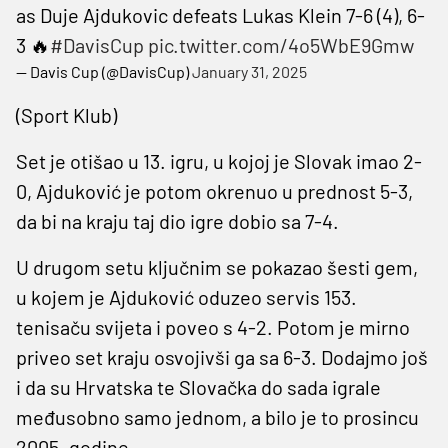
as Duje Ajdukovic defeats Lukas Klein 7-6 (4), 6-
3 🔥
#DavisCup
pic.twitter.com/4o5WbE9Gmw
— Davis Cup (@DavisCup)
January 31, 2025
(Sport Klub)
Set je otišao u 13. igru, u kojoj je Slovak imao 2-
0, Ajduković je potom okrenuo u prednost 5-3,
da bi na kraju taj dio igre dobio sa 7-4.
U drugom setu ključnim se pokazao šesti gem,
u kojem je Ajduković oduzeo servis 153.
tenisaču svijeta i poveo s 4-2. Potom je mirno
priveo set kraju osvojivši ga sa 6-3. Dodajmo još
i da su Hrvatska te Slovačka do sada igrale
međusobno samo jednom, a bilo je to prosincu
2005. godine.