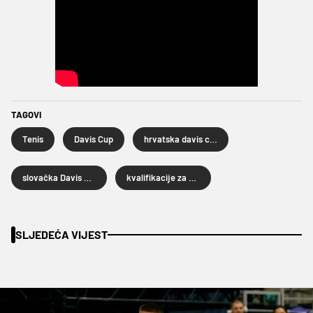
TAGOVI
Tenis
Davis Cup
hrvatska davis cup reprezentacija
slovačka Davis cup reprezentacija
kvalifikacije za Svjetsku skupinu Davis cupa
SLJEDEĆA VIJEST