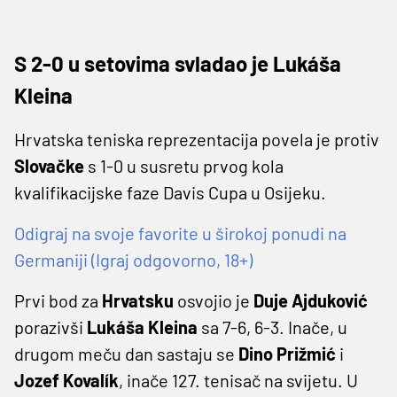
S 2-0 u setovima svladao je Lukáša
Kleina
Hrvatska teniska reprezentacija povela je protiv
Slovačke
s 1-0 u susretu prvog kola
kvalifikacijske faze Davis Cupa u Osijeku.
Odigraj na svoje favorite u širokoj ponudi na
Germaniji (Igraj odgovorno, 18+)
Prvi bod za
Hrvatsku
osvojio je
Duje Ajduković
porazivši
Lukáša Kleina
sa 7-6, 6-3. Inače, u
drugom meču dan sastaju se
Dino Prižmić
i
Jozef Kovalík
, inače 127. tenisač na svijetu. U