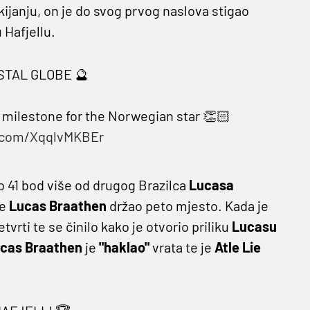
janju, on je do svog prvog naslova stigao
Hafjellu.
STAL GLOBE 🔮
e milestone for the Norwegian star 👏🏻
r.com/XqqlvMKBEr
o 41 bod više od drugog Brazilca
Lucasa
je
Lucas Braathen
držao peto mjesto. Kada je
etvrti te se činilo kako je otvorio priliku
Lucasu
cas Braathen
je
"haklao"
vrata te je
Atle Lie