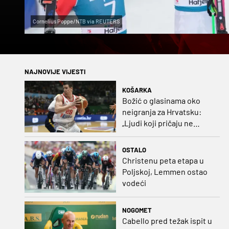
Cornelius Poppe/NTB via REUTERS
NAJNOVIJE VIJESTI
KOŠARKA
Božić o glasinama oko
neigranja za Hrvatsku:
„Ljudi koji pričaju ne
plaćaju mi račune, ne
osvrćem se komentare
OSTALO
dušebrižnika“
Christenu peta etapa u
Poljskoj, Lemmen ostao
vodeći
NOGOMET
Cabello pred težak ispit u