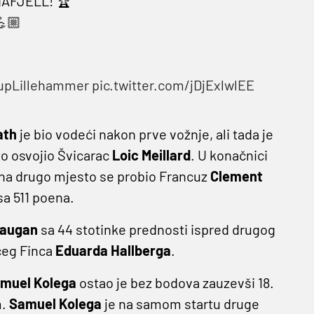
AFJELL! 🏆
💪🏼
upLillehammer
pic.twitter.com/jDjExlwlEE
ath
je bio vodeći nakon prve vožnje, ali tada je
to osvojio Švicarac
Loic Meillard
. U konačnici
 na drugo mjesto se probio Francuz
Clement
sa 511 poena.
Haugan
sa 44 stotinke prednosti ispred drugog
ćeg Finca
Eduarda Hallberga
.
muel Kolega
ostao je bez bodova zauzevši 18.
m.
Samuel Kolega
je na samom startu druge