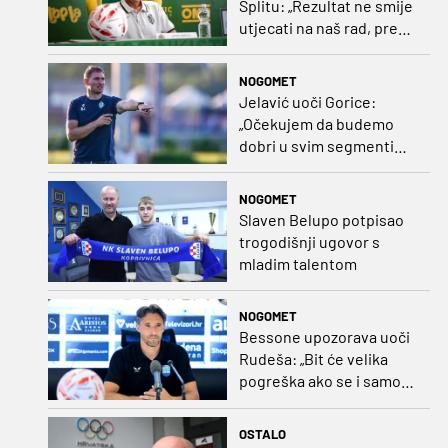
Splitu: „Rezultat ne smije
utjecati na naš rad, pred
nama je dugo prvenstvo“
NOGOMET
Jelavić uoči Gorice:
„Očekujem da budemo
dobri u svim segmentima
igre i pobjedu“
NOGOMET
Slaven Belupo potpisao
trogodišnji ugovor s
mladim talentom
NOGOMET
Bessone upozorava uoči
Rudeša: „Bit će velika
pogreška ako se i samo
malo opustimo“
OSTALO