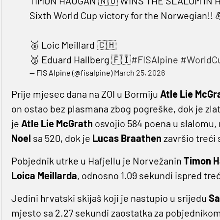
TIMON HAUGAN 🇳🇴 WINS THE SLALOM IN H
Sixth World Cup victory for the Norwegian!! 
🥈 Loic Meillard 🇨🇭
🥉 Eduard Hallberg 🇫🇮
#FISAlpine
#WorldC
— FIS Alpine (@fisalpine)
March 25, 2026
Prije mjesec dana na ZOI u Bormiju
Atle Lie McGr
on ostao bez plasmana zbog pogreške, dok je zla
je
Atle Lie McGrath
osvojio 584 poena u slalomu,
Noel
sa 520, dok je
Lucas Braathen
završio treći 
Pobjednik utrke u Hafjellu je Norvežanin
Timon 
Loica Meillarda
, odnosno 1.09 sekundi ispred tre
Jedini hrvatski skijaš koji je nastupio u srijedu
Sa
mjesto sa 2.27 sekundi zaostatka za pobjedniko