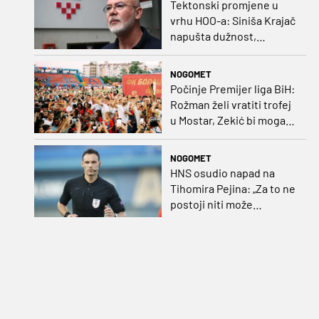
Tektonski promjene u
vrhu HOO-a: Siniša Krajač
napušta dužnost,
razriješeno i svih osam
direktora
NOGOMET
Počinje Premijer liga BiH:
Rožman želi vratiti trofej
u Mostar, Zekić bi mogao
biti iznenađenje
NOGOMET
HNS osudio napad na
Tihomira Pejina: „Za to ne
postoji niti može
postojati opravdanje”