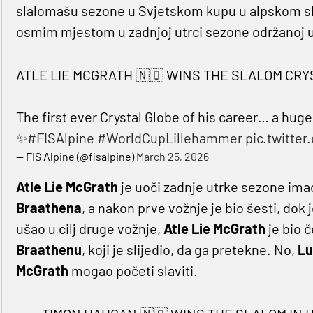
slalomašu sezone u Svjetskom kupu u alpskom ski
osmim mjestom u zadnjoj utrci sezone održanoj u 
ATLE LIE MCGRATH 🇳🇴 WINS THE SLALOM CRY
The first ever Crystal Globe of his career… a hug
✨
#FISAlpine
#WorldCupLillehammer
pic.twitte
— FIS Alpine (@fisalpine)
March 25, 2026
Atle Lie McGrath
je uoči zadnje utrke sezone ima
Braathena
, a nakon prve vožnje je bio šesti, dok 
ušao u cilj druge vožnje,
Atle Lie McGrath
je bio č
Braathenu
, koji je slijedio, da ga pretekne. No,
Lu
McGrath
mogao početi slaviti.