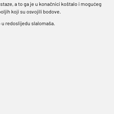
staze, a to ga je u konačnici koštalo i mogućeg
ljih koji su osvojili bodove.
 u redoslijedu slalomaša.