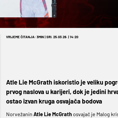
VRIJEME ČITANJA: 3MIN | SRI. 25.03.26. | 14:20
Atle Lie McGrath iskoristio je veliku po
prvog naslova u karijeri, dok je jedini h
ostao izvan kruga osvajača bodova
Norvežanin
Atle Lie McGrath
osvajač je Malog kr