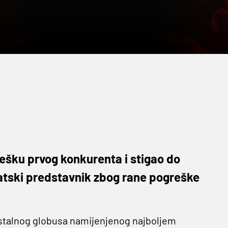
grešku prvog konkurenta i stigao do
rvatski predstavnik zbog rane pogreške
istalnog globusa namijenjenog najboljem