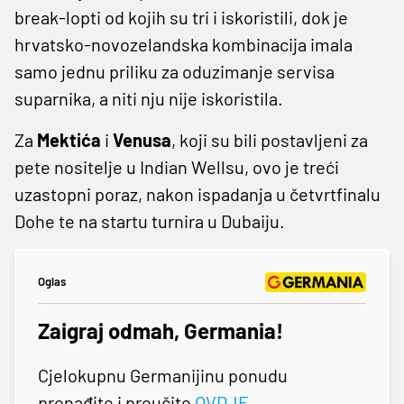
break-lopti od kojih su tri i iskoristili, dok je
hrvatsko-novozelandska kombinacija imala
samo jednu priliku za oduzimanje servisa
suparnika, a niti nju nije iskoristila.
Za
Mektića
i
Venusa
, koji su bili postavljeni za
pete nositelje u Indian Wellsu, ovo je treći
uzastopni poraz, nakon ispadanja u četvrtfinalu
Dohe te na startu turnira u Dubaiju.
Oglas
Zaigraj odmah, Germania!
Cjelokupnu Germanijinu ponudu
pronađite i proučite
OVDJE
.