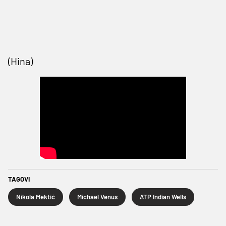
(Hina)
TAGOVI
Nikola Mektić
Michael Venus
ATP Indian Wells