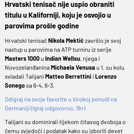
Hrvatski tenisač nije uspio obraniti
titulu u Kaliforniji, koju je osvojio u
parovima prošle godine
Hrvatski tenisač
Nikola Mektić
završio je svoj
nastup u parovima na ATP turniru iz serije
Masters 1000
u
Indian Wellsu
, njega i
Novozelanđanina
Michaela Venusa
u 1. su kolu
svladali Talijani
Matteo Berrettini
i
Lorenzo
Sonego
sa 6-4, 6-3.
Odigraj na svoje favorite u širokoj ponudi na
Germaniji (Igraj odgovorno, 18+)
Talijani su dominirali tijekom čitavog dvoboja o
čemu svjedoči i podatak kako su izborili devet