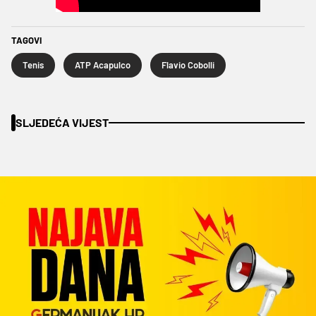
TAGOVI
Tenis
ATP Acapulco
Flavio Cobolli
SLJEDEĆA VIJEST