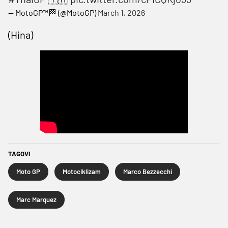
— MotoGP™🏁 (@MotoGP)
March 1, 2026
(Hina)
TAGOVI
Moto GP
Motociklizam
Marco Bezzecchi
Marc Marquez