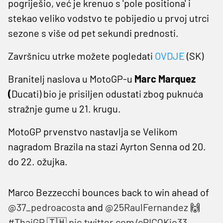
pogriješio, već je krenuo s 'pole positiona' i
stekao veliko vodstvo te pobijedio u prvoj utrci
sezone s više od pet sekundi prednosti.
Završnicu utrke možete pogledati
OVDJE
(SK)
Branitelj naslova u MotoGP-u
Marc Marquez
(
Ducati) bio je prisiljen odustati zbog puknuća
stražnje gume u 21. krugu.
MotoGP prvenstvo nastavlja se Velikom
nagradom Brazila na stazi Ayrton Senna od 20.
do 22. ožujka.
Marco Bezzecchi bounces back to win ahead of
@37_pedroacosta
and
@25RaulFernandez
🙌
#ThaiGP
🇹🇭
pic.twitter.com/cPICQKjo33