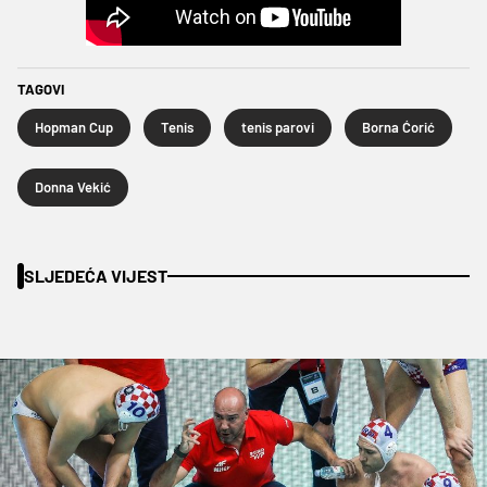
TAGOVI
Hopman Cup
Tenis
tenis parovi
Borna Ćorić
Donna Vekić
SLJEDEĆA VIJEST