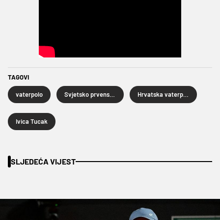
TAGOVI
vaterpolo
Svjetsko prvenstvo u vaterpolu
Hrvatska vaterpolska reprezentacija
Ivica Tucak
SLJEDEĆA VIJEST