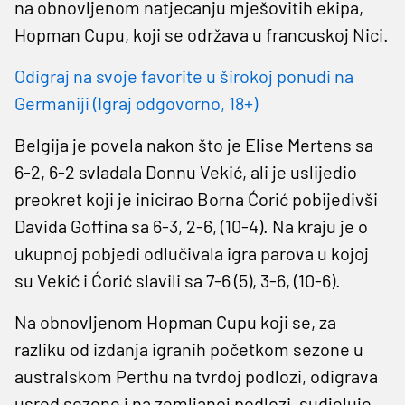
na obnovljenom natjecanju mješovitih ekipa,
Hopman Cupu, koji se održava u francuskoj Nici.
Odigraj na svoje favorite u širokoj ponudi na
Germaniji (Igraj odgovorno, 18+)
Belgija je povela nakon što je Elise Mertens sa
6-2, 6-2 svladala Donnu Vekić, ali je uslijedio
preokret koji je inicirao Borna Ćorić pobijedivši
Davida Goffina sa 6-3, 2-6, (10-4). Na kraju je o
ukupnoj pobjedi odlučivala igra parova u kojoj
su Vekić i Ćorić slavili sa 7-6 (5), 3-6, (10-6).
Na obnovljenom Hopman Cupu koji se, za
razliku od izdanja igranih početkom sezone u
australskom Perthu na tvrdoj podlozi, odigrava
usred sezone i na zemljanoj podlozi, sudjeluje