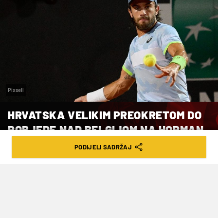
Pixsell
HRVATSKA VELIKIM PREOKRETOM DO
POBJEDE NAD BELGIJOM NA HOPMAN
CUPU
PODIJELI SADRŽAJ
VRIJEME ČITANJA: 2MIN | PET. 21.07.23. | 08:54