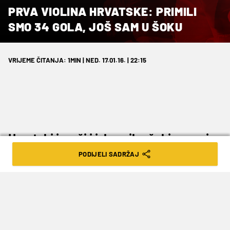
PRVA VIOLINA HRVATSKE: PRIMILI
SMO 34 GOLA, JOŠ SAM U ŠOKU
VRIJEME ČITANJA: 1MIN | NED. 17.01.16. | 22:15
Hrvatski igrači i izbornik očekivano nisu
bili zadovoljni nakon poraza od
PODIJELI SADRŽAJ
Norveške 34:31 na Europskom
prvenstvu u Poljskoj.
„
Norveška je odigrala vrlo dobro, no ne