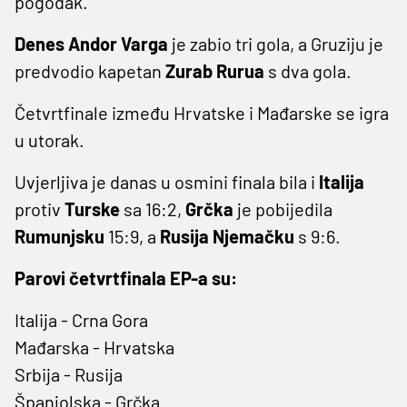
pogodak.
Denes Andor Varga
je zabio tri gola, a Gruziju je
predvodio kapetan
Zurab Rurua
s dva gola.
Četvrtfinale između Hrvatske i Mađarske se igra
u utorak.
Uvjerljiva je danas u osmini finala bila i
Italija
protiv
Turske
sa 16:2,
Grčka
je pobijedila
Rumunjsku
15:9, a
Rusija Njemačku
s 9:6.
Parovi četvrtfinala EP-a su:
Italija - Crna Gora
Mađarska - Hrvatska
Srbija - Rusija
Španjolska - Grčka