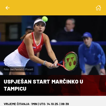
Foto: Nel Pavletić/Pixsell
USPJEŠAN START MARČINKO U
TAMPICU
VRIJEME ČITANJA: 1MIN | UTO. 14.10.25. | 09:39