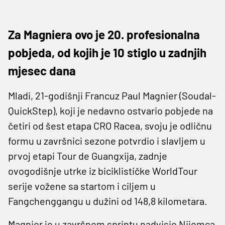
Za Magniera ovo je 20. profesionalna
pobjeda, od kojih je 10 stiglo u zadnjih
mjesec dana
Mladi, 21-godišnji Francuz Paul Magnier (Soudal-
QuickStep), koji je nedavno ostvario pobjede na
četiri od šest etapa CRO Racea, svoju je odličnu
formu u završnici sezone potvrdio i slavljem u
prvoj etapi Tour de Guangxija, zadnje
ovogodišnje utrke iz biciklističke WorldTour
serije vožene sa startom i ciljem u
Fangchenggangu u dužini od 148,8 kilometara.
Magnier je u završnom sprintu nadvisio Nijemca