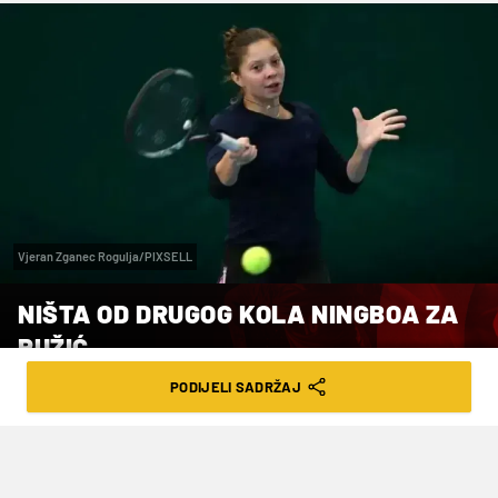
Vjeran Zganec Rogulja/PIXSELL
NIŠTA OD DRUGOG KOLA NINGBOA ZA
RUŽIĆ
PODIJELI SADRŽAJ
VRIJEME ČITANJA: 1MIN | UTO. 14.10.25. | 09:39