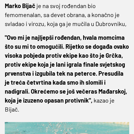
Marko Bijač
je na svoj rođendan bio
femomenalan, sa devet obrana, a konačno je
svladao i virozu, koja ga je mučila u Dubrovniku,
"Ovo mi je najljepši rođendan, hvala momcima
što su mi to omogućili. Rijetko se događa ovako
visoka pobjeda protiv ekipe kao što je Grčka,
protiv ekipe koja je lani igrala finale svjetskog
prvenstva i izgubila tek na peterce. Presudila
je treća četvrtina kada smo ih slomili i
nadigrali. Okrećemo se još večeras Mađarskoj,
koja je izuzeno opasan protivnik",
kazao je
Bijač.