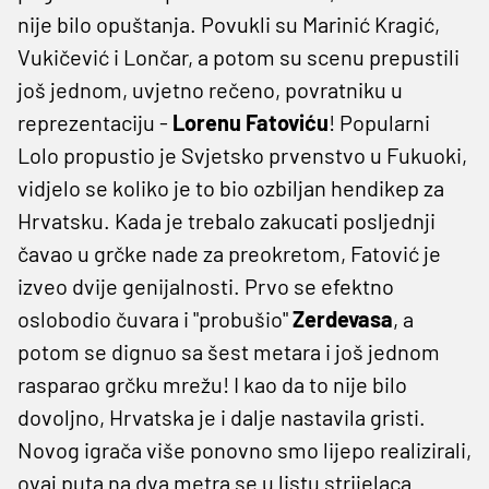
nije bilo opuštanja. Povukli su Marinić Kragić,
Vukičević i Lončar, a potom su scenu prepustili
još jednom, uvjetno rečeno, povratniku u
reprezentaciju -
Lorenu Fatoviću
! Popularni
Lolo propustio je Svjetsko prvenstvo u Fukuoki,
vidjelo se koliko je to bio ozbiljan hendikep za
Hrvatsku. Kada je trebalo zakucati posljednji
čavao u grčke nade za preokretom, Fatović je
izveo dvije genijalnosti. Prvo se efektno
oslobodio čuvara i "probušio"
Zerdevasa
, a
potom se dignuo sa šest metara i još jednom
rasparao grčku mrežu! I kao da to nije bilo
dovoljno, Hrvatska je i dalje nastavila gristi.
Novog igrača više ponovno smo lijepo realizirali,
ovaj puta na dva metra se u listu strijelaca