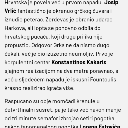
Hrvatska je povela već u prvom napadu.
Josip
Vrlić
fantastično je okrenuo grčkog čuvara i
iznudio peterac. Zerdevas je obranio udarac
Harkova, ali lopta se ponovno odbila do
hrvatskog pucača, koji drugu priliku nije
propustio. Odgovor Grka ne da nismo dugo
čekali, već je bio izuzetno neumoljiv. Prvo je
korpulentni centar
Konstantinos
Kakaris
sjajnom realizacijom na dva metra poravnao, a
već u sljedećem napadu je iskusni Fountoulis
krasno realizirao igrača više.
Raspucano su obje momčadi krenule u
četvrtfinalni susret, pa je tako već nakon manje
od tri minute semafor izbrojao četiri pogotka
nakon fenomenalnog pogotka
Lorena Fatovića