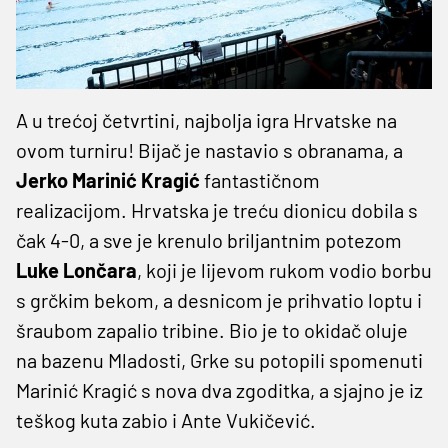
A u trećoj četvrtini, najbolja igra Hrvatske na
ovom turniru! Bijač je nastavio s obranama, a
Jerko Marinić Kragić
fantastičnom
realizacijom. Hrvatska je treću dionicu dobila s
čak 4-0, a sve je krenulo briljantnim potezom
Luke Lončara
, koji je lijevom rukom vodio borbu
s grčkim bekom, a desnicom je prihvatio loptu i
šraubom zapalio tribine. Bio je to okidač oluje
na bazenu Mladosti, Grke su potopili spomenuti
Marinić Kragić s nova dva zgoditka, a sjajno je iz
teškog kuta zabio i Ante Vukičević.