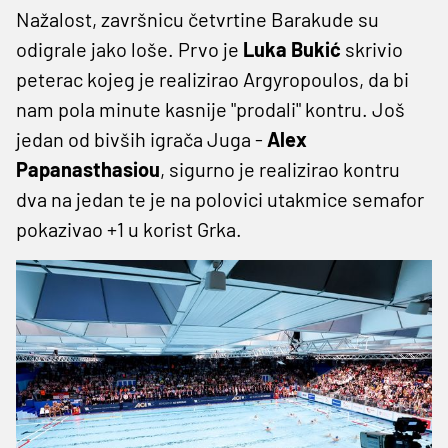
Nažalost, završnicu četvrtine Barakude su
odigrale jako loše. Prvo je
Luka Bukić
skrivio
peterac kojeg je realizirao Argyropoulos, da bi
nam pola minute kasnije "prodali" kontru. Još
jedan od bivših igrača Juga -
Alex
Papanasthasiou
, sigurno je realizirao kontru
dva na jedan te je na polovici utakmice semafor
pokazivao +1 u korist Grka.