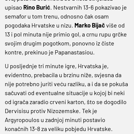
upisao
Rino Burić
. Nestvarnih 13-6 pokazivao je
semafor u tom trenu, odnosno čak osam
pogodaka Hrvatske u nizu.
Marko Bijač
više od
13 i pol minuta nije primio gol, a crnu rupu grčke
svojim drugim pogotkom, ponovno iz čiste
kontre, prekinuo je Papanastasiou.
U posljednje tri minute igre, Hrvatska je,
evidentno, prebacila u brzinu niže, svjesna da
nije potrebno juriti veću razliku, a i da se pokuša
sačuvati od eventualne situacije u kojoj bi neki
od igrača zaradio crveni karton, što se dogodilo
Dervisisu protiv Nizozemske. Tek je
Argyropoulos u zadnjoj minuti postavio
konačnih 13-8 za veliku pobjedu Hrvatske.