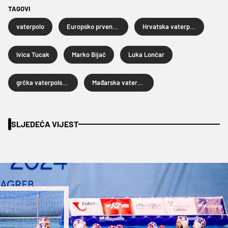
TAGOVI
vaterpolo
Europsko prvenstvo u vaterpolu
Hrvatska vaterpolska reprezentacija
Ivica Tucak
Marko Bijač
Luka Lončar
grčka vaterpolska reprezentacija
Mađarska vaterpolska reprezentacija
SLJEDEĆA VIJEST