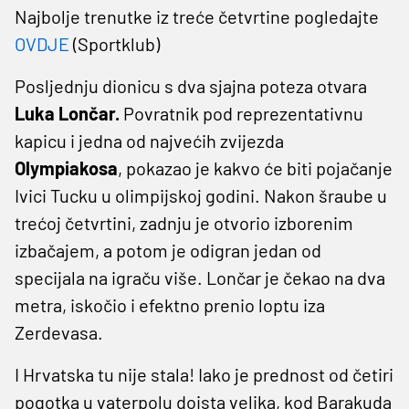
Najbolje trenutke iz treće četvrtine pogledajte
OVDJE
(Sportklub)
Posljednju dionicu s dva sjajna poteza otvara
Luka Lončar.
Povratnik pod reprezentativnu
kapicu i jedna od najvećih zvijezda
Olympiakosa
, pokazao je kakvo će biti pojačanje
Ivici Tucku u olimpijskoj godini. Nakon šraube u
trećoj četvrtini, zadnju je otvorio izborenim
izbačajem, a potom je odigran jedan od
specijala na igraču više. Lončar je čekao na dva
metra, iskočio i efektno prenio loptu iza
Zerdevasa.
I Hrvatska tu nije stala! Iako je prednost od četiri
pogotka u vaterpolu doista velika, kod Barakuda