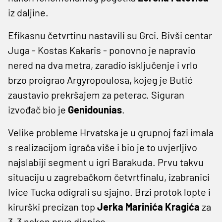
iz daljine.
Efikasnu četvrtinu nastavili su Grci. Bivši centar
Juga - Kostas Kakaris - ponovno je napravio
nered na dva metra, zaradio isključenje i vrlo
brzo proigrao Argyropoulosa, kojeg je Butić
zaustavio prekršajem za peterac. Siguran
izvođač bio je
Genidounias
.
Velike probleme Hrvatska je u grupnoj fazi imala
s realizacijom igrača više i bio je to uvjerljivo
najslabiji segment u igri Barakuda. Prvu takvu
situaciju u zagrebačkom četvrtfinalu, izabranici
Ivice Tucka odigrali su sjajno. Brzi protok lopte i
kirurški precizan top
Jerka Marinića Kragića
za
3-3 nakon prve dionice.