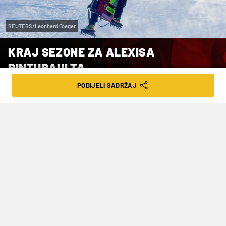
REUTERS/Leonhard Foeger
KRAJ SEZONE ZA ALEXISA
PINTURAULTA
PODIJELI SADRŽAJ
VRIJEME ČITANJA: 4MIN | PET. 12.01.24. | 19:39
U karijeri izborio 34 pobjede u
Svjetskom kupu, a prije tri godine je bio
i ukupni pobjednik Svjetskog kupa.