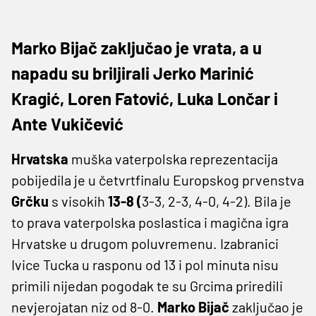
Marko Bijač zaključao je vrata, a u
napadu su briljirali Jerko Marinić
Kragić, Loren Fatović, Luka Lončar i
Ante Vukičević
Hrvatska
muška vaterpolska reprezentacija
pobijedila je u četvrtfinalu Europskog prvenstva
Grčku
s visokih
13-8 (
3-3, 2-3, 4-0, 4-2). Bila je
to prava vaterpolska poslastica i magična igra
Hrvatske u drugom poluvremenu. Izabranici
Ivice Tucka u rasponu od 13 i pol minuta nisu
primili nijedan pogodak te su Grcima priredili
nevjerojatan niz od 8-0.
Marko
Bijač
zaključao je