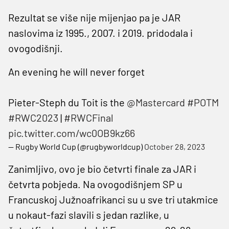
Rezultat se više nije mijenjao pa je JAR
naslovima iz 1995., 2007. i 2019. pridodala i
ovogodišnji.
An evening he will never forget
Pieter-Steph du Toit is the
@Mastercard
#POTM
#RWC2023
|
#RWCFinal
pic.twitter.com/wc0OB9kz66
— Rugby World Cup (@rugbyworldcup)
October 28, 2023
Zanimljivo, ovo je bio četvrti finale za JAR i
četvrta pobjeda. Na ovogodišnjem SP u
Francuskoj Južnoafrikanci su u sve tri utakmice
u nokaut-fazi slavili s jedan razlike, u