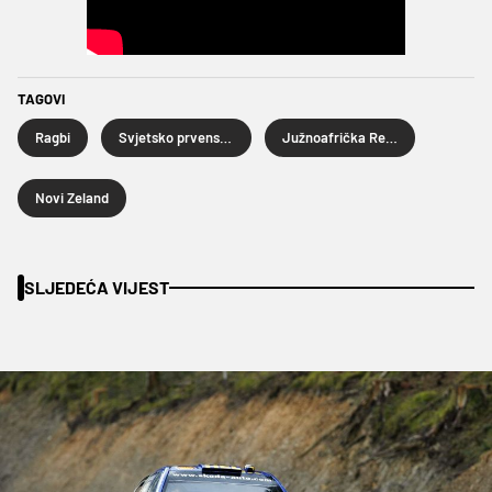
TAGOVI
Ragbi
Svjetsko prvenstvo u ragbiju
Južnoafrička Republika
Novi Zeland
SLJEDEĆA VIJEST