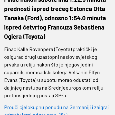
prednosti ispred trećeg Estonca Otta
Tanaka (Ford), odnosno 1:54.0 minuta
ispred četvrtog Francuza Sebastiena
Ogiera (Toyota)
Finac Kalle Rovanpera (Toyota) praktički je
osigurao drugi uzastopni naslov svjetskog
prvaka u reliju nakon što je njegov jedini
suparnik, momčadski kolega Velšanin Elfyn
Evans (Toyota) u subotu morao odustati od
daljnjeg nastupa na Srednjeeuropskom reliju,
pretposljednjoj postaji SP-a.
Prouči cjelokupnu ponudu na Germaniji i zaigraj
odmah (Igraj odgovorno, 18+)