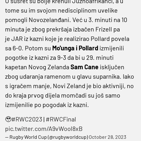
U susret su bolje krenuli Južnoafrikanci, a u
tome su im svojom nedisciplinom uvelike
pomogli Novozelanđani. Već u 3. minuti na 10
minuta je zbog prekršaja izbačen Frizell pa
je JAR iz kazni koje je realizirao Pollard povela
sa 6-0. Potom su
Mo'unga i Pollard
izmijenili
pogotke iz kazni za 9-3 da bi u 29. minuti
kapetan Novog Zelanda
Sam Cane
isključen
zbog udaranja ramenom u glavu suparnika. Iako
s igračem manje, Novi Zeland je bio aktivniji, no
do kraja prvog dijela momčadi su još samo
izmijenilie po pogodak iz kazni.
🥹
#RWC2023
|
#RWCFinal
pic.twitter.com/A9vWool8xB
— Rugby World Cup (@rugbyworldcup)
October 28, 2023