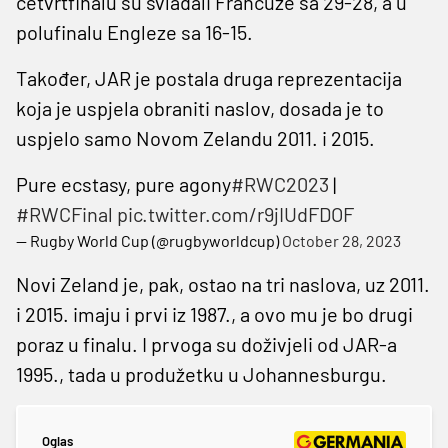
četvrtfinalu su svladali Francuze sa 29-28, a u
polufinalu Engleze sa 16-15.
Također, JAR je postala druga reprezentacija
koja je uspjela obraniti naslov, dosada je to
uspjelo samo Novom Zelandu 2011. i 2015.
Pure ecstasy, pure agony
#RWC2023
|
#RWCFinal
pic.twitter.com/r9jIUdFDOF
— Rugby World Cup (@rugbyworldcup)
October 28, 2023
Novi Zeland je, pak, ostao na tri naslova, uz 2011.
i 2015. imaju i prvi iz 1987., a ovo mu je bo drugi
poraz u finalu. I prvoga su doživjeli od JAR-a
1995., tada u produžetku u Johannesburgu.
Oglas