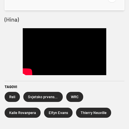
(Hina)
TAGOVI
Reli
Svjetsko prvenstvo u reliju
WRC
Kalle Rovanpera
Elfyn Evans
Thierry Neuville