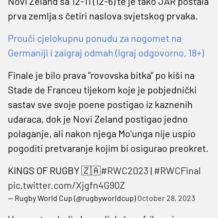
Novi Zeland sa 12-11 (12-6) te je tako JAR postala
prva zemlja s četiri naslova svjetskog prvaka.
Prouči cjelokupnu ponudu za nogomet na
Germaniji i zaigraj odmah (Igraj odgovorno, 18+)
Finale je bilo prava "rovovska bitka" po kiši na
Stade de Franceu tijekom koje je pobjednički
sastav sve svoje poene postigao iz kaznenih
udaraca, dok je Novi Zeland postigao jedno
polaganje, ali nakon njega Mo'unga nije uspio
pogoditi pretvaranje kojim bi osigurao preokret.
KINGS OF RUGBY 🇿🇦
#RWC2023
|
#RWCFinal
pic.twitter.com/Xjgfn4G90Z
— Rugby World Cup (@rugbyworldcup)
October 28, 2023