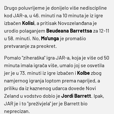
Drugo poluvrijeme je donijelo više nediscipline
kod JAR-a, u 46. minuti na 10 minuta je iz igre
izbačen
Kolisi
, a pritisak Novozelanđana je
urodio polaganjem
Beudeana Barrettsa
za 12-11
u 58. minuti. No,
Mo'unga
je promašio
pretvaranje za preokret.
Pomalo "ziheraška" igra JAR-a, koja je više od 50
minuta imala igrača više, umalo joj se osvetila
jer je u 73. minuti iz igre izbačen i
Kolbe
zbog
namjernog igranja loptom prema naprijed, a
priliku da iz kaznenog udarca dovede Novi
Zeland u vodstvo dobio je
Jordi Barrett
. Ipak,
JAR je i to "preživjela" jer je Barrett bio
neprecizan.