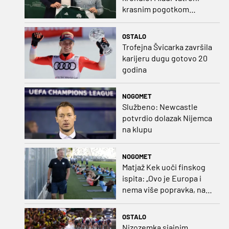
krasnim pogotkom
potvrdio sjajnu formu
OSTALO
Trofejna Švicarka završila
karijeru dugu gotovo 20
godina
NOGOMET
Službeno: Newcastle
potvrdio dolazak Nijemca
na klupu
NOGOMET
Matjaž Kek uoči finskog
ispita: „Ovo je Europa i
nema više popravka, na
Rujevici se nešto pita i
Rijeku!“
OSTALO
Nizozemka sjajnim