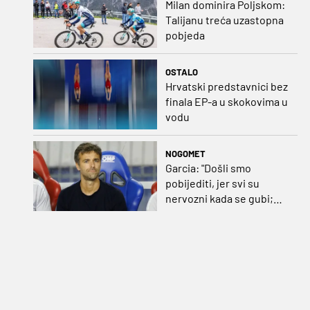
Milan dominira Poljskom:
Talijanu treća uzastopna
pobjeda
OSTALO
Hrvatski predstavnici bez
finala EP-a u skokovima u
vodu
NOGOMET
Garcia: "Došli smo
pobijediti, jer svi su
nervozni kada se gubi;
Pukštas: "Moja emotivna
utakmica pred djedom i
bakom"