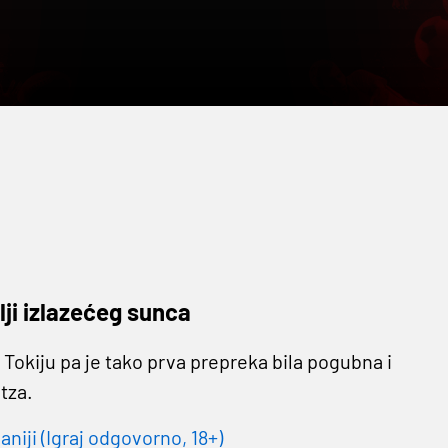
lji izlazećeg sunca
u Tokiju pa je tako prva prepreka bila pogubna i
tza.
niji (Igraj odgovorno, 18+)