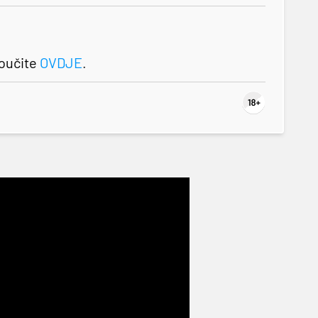
roučite
OVDJE
.