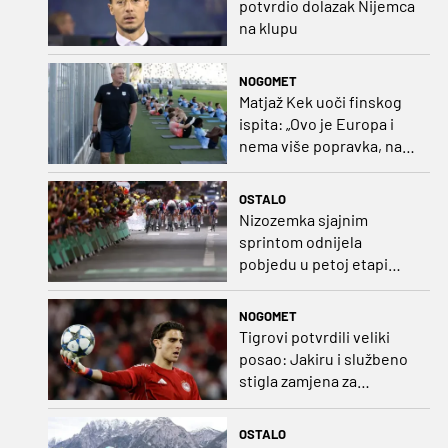
potvrdio dolazak Nijemca
na klupu
NOGOMET
Matjaž Kek uoči finskog
ispita: „Ovo je Europa i
nema više popravka, na
Rujevici se nešto pita i
Rijeku!“
OSTALO
Nizozemka sjajnim
sprintom odnijela
pobjedu u petoj etapi
Toura
NOGOMET
Tigrovi potvrdili veliki
posao: Jakiru i službeno
stigla zamjena za
Pandura
OSTALO