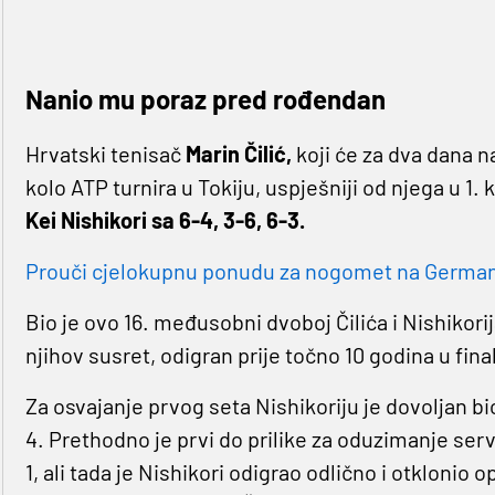
Nanio mu poraz pred rođendan
Hrvatski tenisač
Marin Čilić,
koji će za dva dana na
kolo ATP turnira u Tokiju, uspješniji od njega u 1. 
Kei Nishikori sa 6-4, 3-6, 6-3.
Prouči cjelokupnu ponudu za nogomet na Germaniji
Bio je ovo 16. međusobni dvoboj Čilića i Nishikorija
njihov susret, odigran prije točno 10 godina u fin
Za osvajanje prvog seta Nishikoriju je dovoljan bio
4. Prethodno je prvi do prilike za oduzimanje serv
1, ali tada je Nishikori odigrao odlično i otklonio 