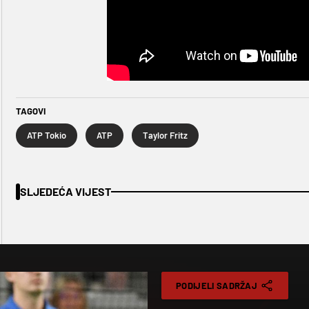
TAGOVI
ATP Tokio
ATP
Taylor Fritz
SLJEDEĆA VIJEST
PODIJELI SADRŽAJ