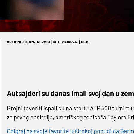
VRIJEME ČITANJA: 2MIN | ČET. 26.09.24. | 18:19
Autsajderi su danas imali svoj dan u zem
Brojni favoriti ispali su na startu ATP 500 turnira 
za prvog nositelja, američkog tenisača Taylora Fri
Odigraj na svoje favorite u širokoj ponudi na Germa