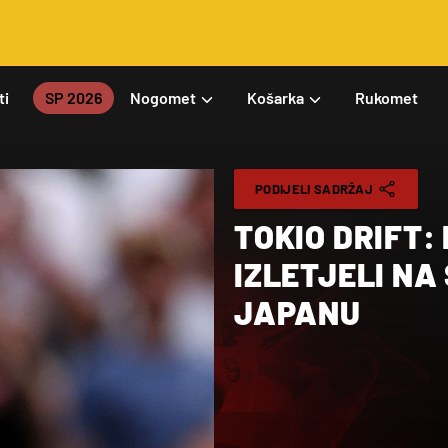
ti
SP 2026
Nogomet
Košarka
Rukomet
PODIJELI SADRŽAJ
TOKIO DRIFT:
IZLETJELI NA
JAPANU