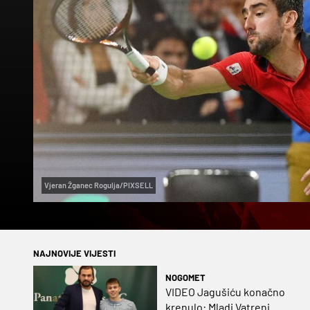
Vjeran Žganec Rogulja/PIXSELL
NAJNOVIJE VIJESTI
NOGOMET
VIDEO Jagušiću konačno
krenulo: Mladi Vatreni