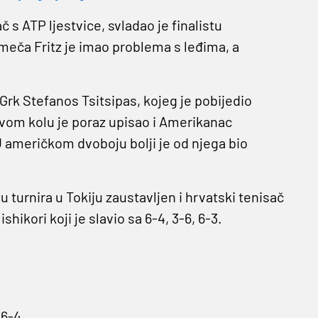
 s ATP ljestvice, svladao je finalistu
meča Fritz je imao problema s leđima, a
j Grk Stefanos Tsitsipas, kojeg je pobijedio
rvom kolu je poraz upisao i Amerikanac
U američkom dvoboju bolji je od njega bio
u turnira u Tokiju zaustavljen i hrvatski tenisač
shikori koji je slavio sa 6-4, 3-6, 6-3.
 6-4