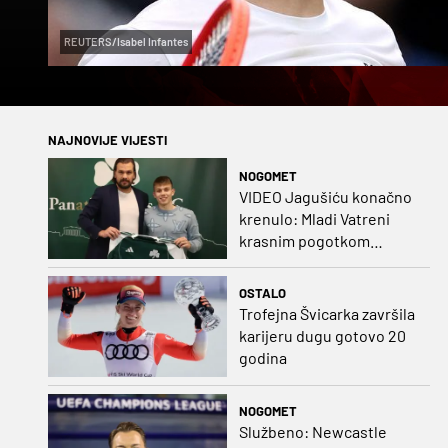
REUTERS/Isabel Infantes
NAJNOVIJE VIJESTI
NOGOMET
VIDEO Jagušiću konačno
krenulo: Mladi Vatreni
krasnim pogotkom
potvrdio sjajnu formu
OSTALO
Trofejna Švicarka završila
karijeru dugu gotovo 20
godina
NOGOMET
Službeno: Newcastle