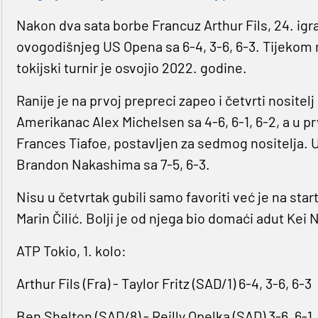
Nakon dva sata borbe Francuz Arthur Fils, 24. igrač
ovogodišnjeg US Opena sa 6-4, 3-6, 6-3. Tijekom 
tokijski turnir je osvojio 2022. godine.
Ranije je na prvoj prepreci zapeo i četvrti nositel
Amerikanac Alex Michelsen sa 4-6, 6-1, 6-2, a u p
Frances Tiafoe, postavljen za sedmog nositelja. 
Brandon Nakashima sa 7-5, 6-3.
Nisu u četvrtak gubili samo favoriti već je na start
Marin Čilić. Bolji je od njega bio domaći adut Kei Ni
ATP Tokio, 1. kolo:
Arthur Fils (Fra) - Taylor Fritz (SAD/1) 6-4, 3-6, 6-3
Ben Shelton (SAD/8) - Reilly Opelka (SAD) 3-6, 6-1,