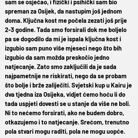
sam se osjećao, i fizički i psihički sam bio
spreman za Osijek, da nastupim još jednom
doma. Ključna kost me počela zezati još prije
2-3 godine. Tada smo forsirali dok me boljelo
pa se dogodilo da mi je ispala ključna kost i
izgubio sam puno više mjeseci nego što bih
izgubio da sam možda preskočio jedno
natjecanje. Zato smo zaključili da je sada
najpametnije ne riskirati, nego da se probam
što bolje i brže zaliječiti. Svjetski kup u Kairu je
dva tjedna iza Osijeka, vidjet ćemo hoću li do
tada uspjeti dovesti se u stanje da više ne boli.
Ni to nećemo forsirati, ako ne budem dobro,
otkazujemo i to natjecanje. Srećom, trenutno
pola stvari mogu raditi, pola ne mogu uopće.