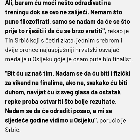
Ali, barem ću moći nešto odrađivati na
treningu dok se ovo ne zaliječi. Nemam što
puno filozofirati, samo se nadam da će se što
prije to riješiti i da ću se brzo vratiti"
, rekao je
Tin Srbić koji s četiri zlata, jednim srebrom i
dvije bronce najuspješniji hrvatski osvajač
medalja u Osijeku gdje je osam puta bio finalist.
"Bit ću uz naš tim. Nadam se da ću biti i fizički
za vikend na finalima, ako ne, svakako ću biti
duhom, navijat ću iz sveg glasa da ostatak
repke proba ostvariti što bolje rezultate.
Nadam se da će odraditi posao, a mi se
sljedeće godine vidimo u Osijeku"
, poručio je
Srbić.