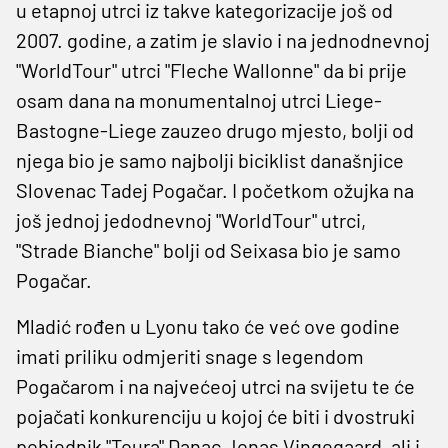
u etapnoj utrci iz takve kategorizacije još od
2007. godine, a zatim je slavio i na jednodnevnoj
"WorldTour" utrci "Fleche Wallonne" da bi prije
osam dana na monumentalnoj utrci Liege-
Bastogne-Liege zauzeo drugo mjesto, bolji od
njega bio je samo najbolji biciklist današnjice
Slovenac Tadej Pogačar. I početkom ožujka na
još jednoj jedodnevnoj "WorldTour" utrci,
"Strade Bianche" bolji od Seixasa bio je samo
Pogačar.
Mladić rođen u Lyonu tako će već ove godine
imati priliku odmjeriti snage s legendom
Pogačarom i na najvećeoj utrci na svijetu te će
pojačati konkurenciju u kojoj će biti i dvostruki
pobjednik "Toura" Danac Jonas Vingegaard, ali i