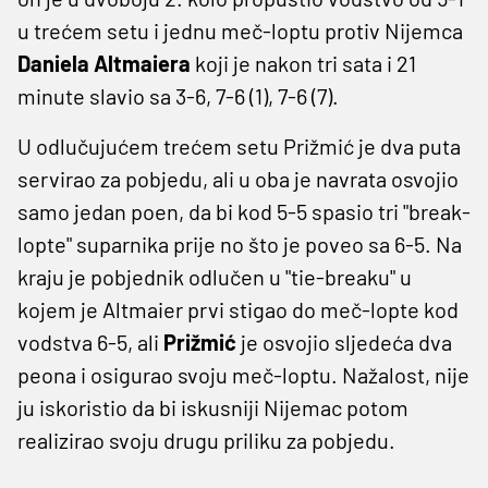
u trećem setu i jednu meč-loptu protiv Nijemca
Daniela Altmaiera
koji je nakon tri sata i 21
minute slavio sa 3-6, 7-6 (1), 7-6 (7).
U odlučujućem trećem setu Prižmić je dva puta
servirao za pobjedu, ali u oba je navrata osvojio
samo jedan poen, da bi kod 5-5 spasio tri "break-
lopte" suparnika prije no što je poveo sa 6-5. Na
kraju je pobjednik odlučen u "tie-breaku" u
kojem je Altmaier prvi stigao do meč-lopte kod
vodstva 6-5, ali
Prižmić
je osvojio sljedeća dva
peona i osigurao svoju meč-loptu. Nažalost, nije
ju iskoristio da bi iskusniji Nijemac potom
realizirao svoju drugu priliku za pobjedu.