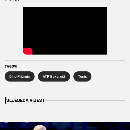
TAGOVI
Dino Prižmić
ATP Bukurešt
Tenis
SLJEDEĆA VIJEST