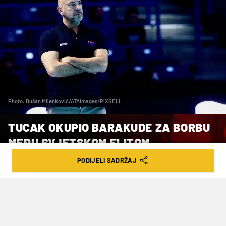
Photo: Dušan Milenković/ATAImages/PIXSELL
TUCAK OKUPIO BARAKUDE ZA BORBU
MEĐU SVJETSKOM ELITOM
PODIJELI SADRŽAJ
VRIJEME ČITANJA: 1MIN | PET. 03.04.26. | 18:19