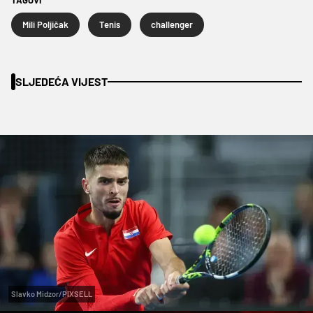
Mili Poljičak
Tenis
challenger
SLJEDEĆA VIJEST
Slavko Midzor/PIXSELL