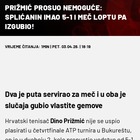
PRIŽMIĆ PROSUO NEMOGUĆE:
SPLIĆANIN IMAO 5-1 I MEČ LOPTU PA
IZGUBIO!
VRIJEME ČITANJA: 1MIN | PET. 03.04.26. | 18:19
Dva je puta servirao za meč i u oba je
slučaja gubio vlastite gemove
Hrvatski tenisač
Dino Prižmić
nije se uspio
plasirati u četvrtfinale ATP turnira u Bukureštu,
on je u dvoboju 2. kolo propustio vodstvo od 5-1