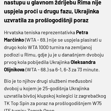
nastupu u glavnom ždrijebu Rima nije
uspjela proći u drugu fazu, Ukrajinka
uzvratila za prošlogodišnji poraz
Hrvatska teniska reprezentativka
Petra
Marčinko
(WTA - 69.) nije se uspjela plasirati u
drugo kolo WTA 1000 turnira na zemljanoj
podlozi u Rimu, gdje ju je u današnjem dvoboju
prvog kola pobijedila Ukrajinka
Oleksandra
Olijnikova
(WTA - 68.) sa 6-1, 6-3 za 73 minute.
Bio je to njihov drugi službeni međusobni
dvoboj u kojem je 25-godišnja Ukrajinka
uzvratila bivšoj klupskoj kolegici iz zagrebačkog
TK Top Spin za poraz na prošlogodišnjem W75
ITF turniru Zagreb Open.