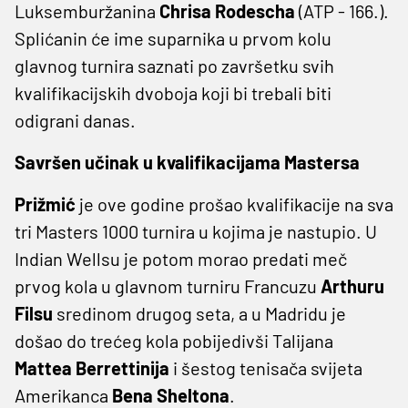
Luksemburžanina
Chrisa Rodescha
(ATP - 166.).
Splićanin će ime suparnika u prvom kolu
glavnog turnira saznati po završetku svih
kvalifikacijskih dvoboja koji bi trebali biti
odigrani danas.
Savršen učinak u kvalifikacijama Mastersa
Prižmić
je ove godine prošao kvalifikacije na sva
tri Masters 1000 turnira u kojima je nastupio. U
Indian Wellsu je potom morao predati meč
prvog kola u glavnom turniru Francuzu
Arthuru
Filsu
sredinom drugog seta, a u Madridu je
došao do trećeg kola pobijedivši Talijana
Mattea Berrettinija
i šestog tenisača svijeta
Amerikanca
Bena Sheltona
.