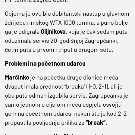
Objema je ovo bio debitantski nastup u glavnom
ždrijebu rimskog WTA 1000 turnira, a puno bolje
ga je odigrala
Olijnikova
, koja je čak sedam puta
oduzimala servis 20-godišnjoj Zagrepčanki,
četiri puta u prvom i triput u drugom setu.
Problemi na početnom udarcu
Marčinko
je na početku druge dionice meča
dvaput imala prednost “breaka” (1-0, 2-1), ali je
oba puta odmah izgubila servis. Zagrepčanka je
samo jednom u cijelom meču uspjela osvojiti
gem na početnom udarcu, nakon što je kod 2-2
propustila posljednju priliku za
“break”.