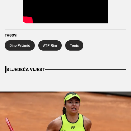
TAGOVI
Dino Prižmić
ATP Rim
Tenis
SLJEDEĆA VIJEST