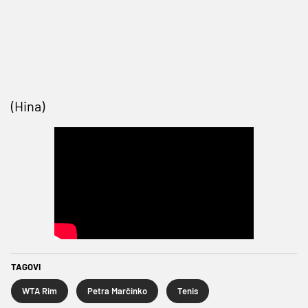
(Hina)
TAGOVI
WTA Rim
Petra Marčinko
Tenis