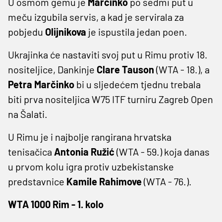
U osmom gemu je
Marčinko
po sedmi put u
meču izgubila servis, a kad je servirala za
pobjedu
Olijnikova
je ispustila jedan poen.
Ukrajinka će nastaviti svoj put u Rimu protiv 18.
nositeljice, Dankinje
Clare Tauson
(WTA - 18.), a
Petra Marčinko
bi u sljedećem tjednu trebala
biti prva nositeljica W75 ITF turniru Zagreb Open
na Šalati.
U Rimu je i najbolje rangirana hrvatska
tenisačica
Antonia Ružić
(WTA - 59.) koja danas
u prvom kolu igra protiv uzbekistanske
predstavnice
Kamile Rahimove
(WTA - 76.).
WTA 1000 Rim - 1. kolo